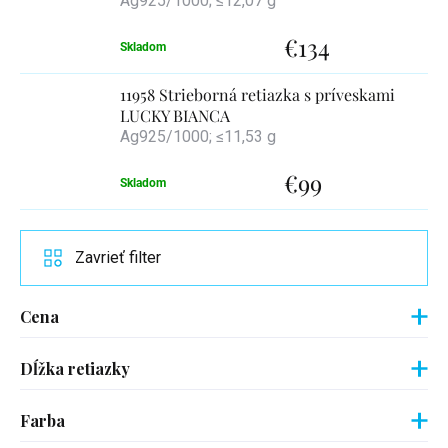
Ag925/1000; ≤12,07 g
€134
Skladom
11958 Strieborná retiazka s príveskami
LUCKY BIANCA
Ag925/1000; ≤11,53 g
€99
Skladom
Zavrieť filter
Cena
Dĺžka retiazky
Farba