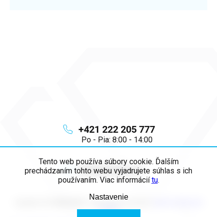
+421 222 205 777
Po - Pia: 8:00 - 14:00
Tento web používa súbory cookie. Ďalším
info
@
majya.sk
prechádzaním tohto webu vyjadrujete súhlas s ich
používaním. Viac informácií
tu
.
Nastavenie
Copyright 2026
MAJYA SK
. Všetky práva vyhradené.
Upraviť nastavenie
cookies