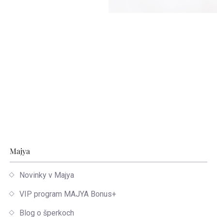
Zápätie
Majya
Novinky v Majya
VIP program MAJYA Bonus+
Blog o šperkoch