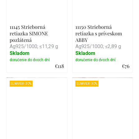
11145 Strieborná
11150 Strieborná
retiazka SIMONE
retiazka s príveskom
pozlátená
ABBY
Ag925/1000; ≤11,29 g
Ag925/1000; ≤2,89 g
Skladom
Skladom
€118
€76
Detail
Detail
SUMMER -30%
SUMMER -30%