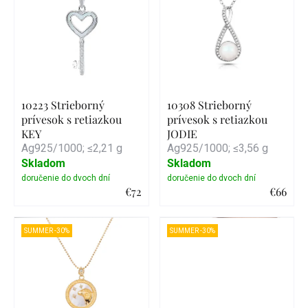
10223 Strieborný
10308 Strieborný
prívesok s retiazkou
prívesok s retiazkou
KEY
JODIE
Ag925/1000; ≤2,21 g
Ag925/1000; ≤3,56 g
Skladom
Skladom
€72
€66
Detail
Detail
SUMMER -30%
SUMMER -30%