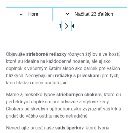
Detail
Ovládacie
Hore
Načítať 23 ďalších
prvky
1
4
výpisu
Stránkovanie
Objavujte
strieborné retiazky
rôznych štýlov a veľkostí,
ktoré sú ideálne na každodenné nosenie, ale aj ako
doplnok k večerným šatám alebo ako darček pre vašich
blízkych. Nechýbajú ani
retiazky
s príveskami
pre tých,
ktorí hľadajú niečo osobitejšie.
Máme aj niekoľko typov
strieborných chokers,
ktoré sú
perfektným doplnkom pre odvážne a štýlové ženy.
Chokers sú skvelým spôsobom, ako zvýrazniť váš krk a
pridať do vášho outfitu niečo netradičné.
Nenechajte si ujsť naše
sady šperkov,
ktoré tvoria