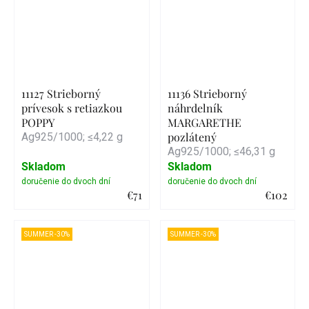
11127 Strieborný
11136 Strieborný
prívesok s retiazkou
náhrdelník
POPPY
MARGARETHE
pozlátený
Ag925/1000; ≤4,22 g
Ag925/1000; ≤46,31 g
Skladom
Skladom
€71
€102
Detail
Detail
SUMMER -30%
SUMMER -30%