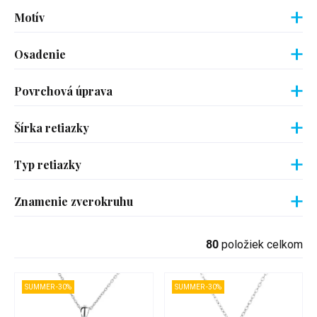
Motív
Osadenie
Povrchová úprava
Šírka retiazky
Typ retiazky
Znamenie zverokruhu
80
položiek celkom
SUMMER -30%
SUMMER -30%