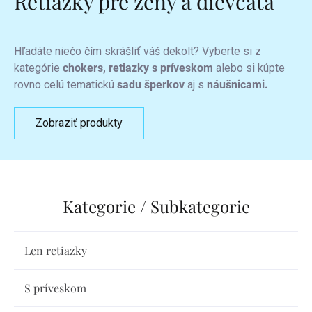
Retiazky pre ženy a dievčatá
Hľadáte niečo čím skrášliť váš dekolt? Vyberte si z
kategórie
chokers, retiazky
s príveskom
alebo si kúpte
rovno celú tematickú
sadu šperkov
aj s
náušnicami.
Zobraziť produkty
Len retiazky
S príveskom