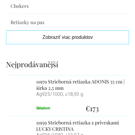
Chokers
Retiazky na pas
Zobraziť viac produktov
Výpis
produktov
11979 Strieborná retiazka ADONIS 55 cm |
šírka 2,5 mm
Ag925/1000; ≤18,93 g
€173
Skladom
11959 Strieborná retiazka s príveskami
LUCKY CRISTINA