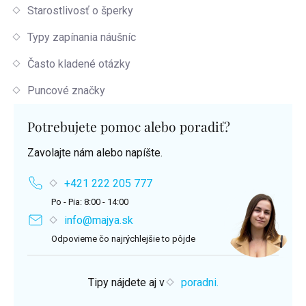
Starostlivosť o šperky
Typy zapínania náušníc
Často kladené otázky
Puncové značky
Potrebujete pomoc alebo poradiť?
Zavolajte nám alebo napíšte.
+421 222 205 777
Po - Pia: 8:00 - 14:00
info@majya.sk
Odpovieme čo najrýchlejšie to pôjde
Tipy nájdete aj v
poradni.