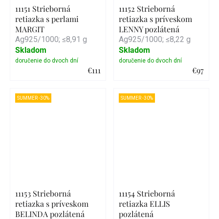
11151 Strieborná
11152 Strieborná
retiazka s perlami
retiazka s príveskom
MARGIT
LENNY pozlátená
Ag925/1000; ≤8,91 g
Ag925/1000; ≤8,22 g
Skladom
Skladom
€111
€97
Detail
Detail
SUMMER -30%
SUMMER -30%
11153 Strieborná
11154 Strieborná
retiazka s príveskom
retiazka ELLIS
BELINDA pozlátená
pozlátená