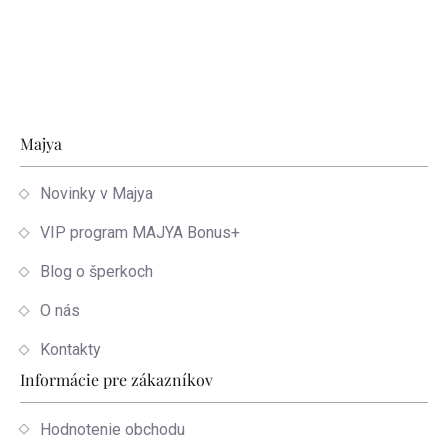
Zápätie
Majya
Novinky v Majya
VIP program MAJYA Bonus+
Blog o šperkoch
O nás
Kontakty
Informácie pre zákazníkov
Hodnotenie obchodu