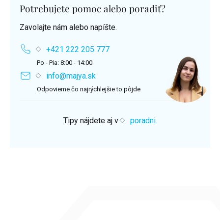
Potrebujete pomoc alebo poradiť?
Zavolajte nám alebo napíšte.
+421 222 205 777
Po - Pia: 8:00 - 14:00
info@majya.sk
Odpovieme čo najrýchlejšie to pôjde
Tipy nájdete aj v
poradni.