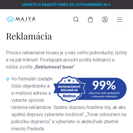
Prejsť
UROBTE SI RADOSŤ! DNES SO ZVÝHODNENÍM 30 %
na
obsah
Nákupný
košík
Reklamácia
Proces reklamácie tovaru je u nás veľmi jednoduchý, rýchly
a na pár kliknutí. Postupujte prosím podľa inštrukcií a
nižšie zvoľte „
Reklamovať tovar
“.
Vo formulári zadajte
číslo objednávky a
e-mailovú adresu a
vyberte spôsob
riešenia reklamácie. Spätnú dopravu hradíme my, ak ako
spätnú dopravu vyberiete možnosť: „
Tovar odveziem na
pobočku dopravcu
“ a vyberiete si akékoľvek zberné
miesto Packeta.