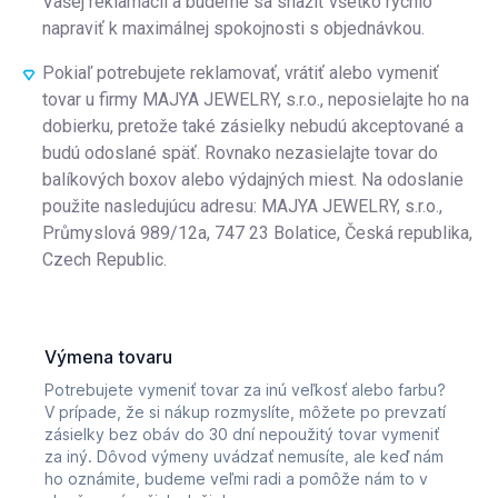
Vašej reklamácii a budeme sa snažiť všetko rýchlo
napraviť k maximálnej spokojnosti s objednávkou.
Pokiaľ potrebujete reklamovať, vrátiť alebo vymeniť
tovar u firmy MAJYA JEWELRY, s.r.o., neposielajte ho na
dobierku, pretože také zásielky nebudú akceptované a
budú odoslané späť. Rovnako nezasielajte tovar do
balíkových boxov alebo výdajných miest. Na odoslanie
použite nasledujúcu adresu: MAJYA JEWELRY, s.r.o.,
Průmyslová 989/12a, 747 23 Bolatice, Česká republika,
Czech Republic.