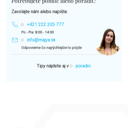
Potrebujete pomoc alebo poradiť?
Zavolajte nám alebo napíšte.
+421 222 205 777
Po - Pia: 8:00 - 14:00
info@majya.sk
Odpovieme čo najrýchlejšie to pôjde
Tipy nájdete aj v
poradni.