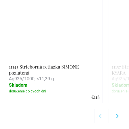
11145 Strieborná retiazka SIMONE
11157 St
pozlátená
KYARA
Ag925/1000; ≤11,29 g
Ag925/1
Skladom
Sklado
€118
Detail