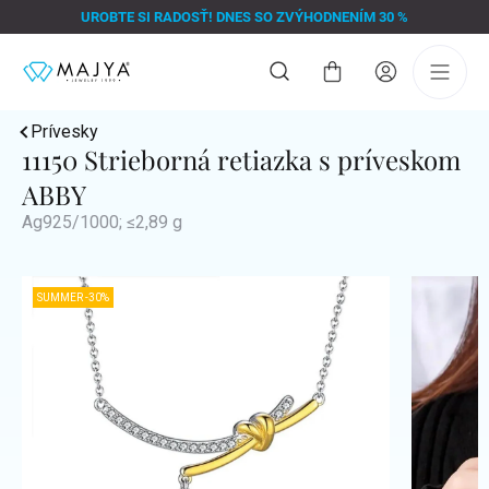
Prejsť
UROBTE SI RADOSŤ! DNES SO ZVÝHODNENÍM 30 %
na
obsah
Nákupný
košík
Prívesky
11150 Strieborná retiazka s príveskom
ABBY
Ag925/1000; ≤2,89 g
SUMMER -30%