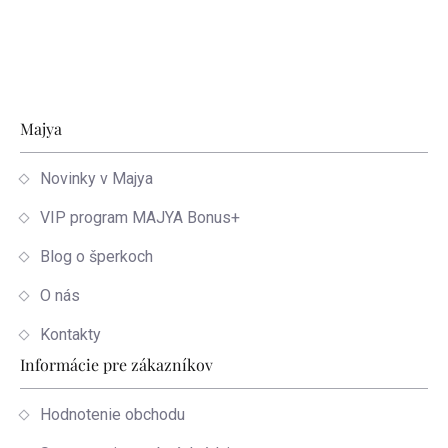
Zápätie
Majya
Novinky v Majya
VIP program MAJYA Bonus+
Blog o šperkoch
O nás
Kontakty
Informácie pre zákazníkov
Hodnotenie obchodu