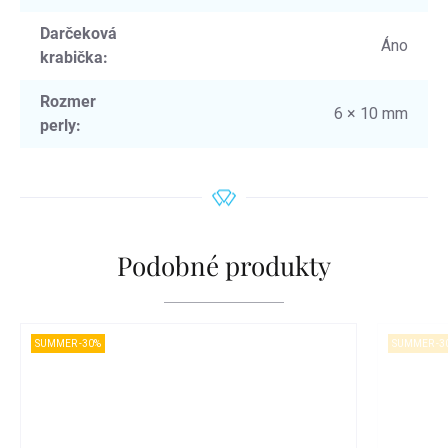
Darčeková
Áno
krabička
:
Rozmer
6 × 10 mm
perly
:
Podobné produkty
SUMMER -30%
SUMMER -3