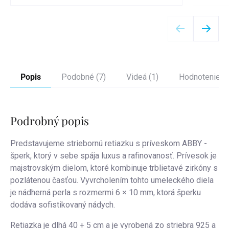
Detail
Popis
Podobné (7)
Videá (1)
Hodnotenie
Podrobný popis
Predstavujeme striebornú retiazku s príveskom ABBY -
šperk, ktorý v sebe spája luxus a rafinovanosť. Prívesok je
majstrovským dielom, ktoré kombinuje trblietavé zirkóny s
pozlátenou časťou. Vyvrcholením tohto umeleckého diela
je nádherná perla s rozmermi 6 × 10 mm, ktorá šperku
dodáva sofistikovaný nádych.
Retiazka je dlhá 40 + 5 cm a je vyrobená zo striebra 925 a