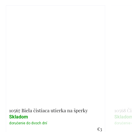
10567 Biela čistiaca utierka na šperky
10568 Či
Skladom
Sklado
€3