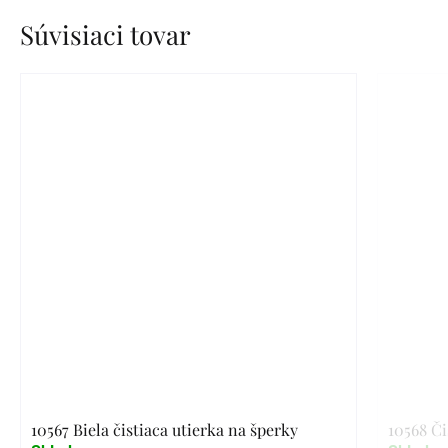
Súvisiaci tovar
10567 Biela čistiaca utierka na šperky
10568 Či