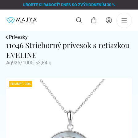
Prejsť
UROBTE SI RADOSŤ! DNES SO ZVÝHODNENÍM 30 %
na
obsah
Nákupný
košík
Prívesky
11046 Strieborný prívesok s retiazkou
EVELINE
Ag925/1000; ≤3,84 g
SUMMER -30%