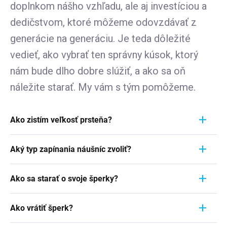
doplnkom nášho vzhľadu, ale aj investíciou a
dedičstvom, ktoré môžeme odovzdávať z
generácie na generáciu. Je teda dôležité
vedieť, ako vybrať ten správny kúsok, ktorý
nám bude dlho dobre slúžiť, a ako sa oň
náležite starať. My vám s tým pomôžeme.
Ako zistím veľkosť prsteňa?
Meranie prstienka je rýchly a jednoduchý proces.
Aký typ zapínania náušníc zvoliť?
Aby ste zistili jeho veľkosť, vezmite pravítko a
položte ho priamo na prstienok, ktorý momentálne
Pri výbere typu zapínania náušníc zvážte
nosíte. Dôležité je zamerať sa na jeho VNÚTORNÝ
Ako sa starať o svoje šperky?
pohodlie, bezpečnosť a štýl náušníc. Strieborné
priemer - teda vzdialenosť od jednej vnútornej
náušnice zvyčajne majú klasické háčiky, ktoré sú
Šperky sú nielen výrazom osobného štýlu a
hrany k druhej. Ak napríklad nameriate 1,7 cm,
jednoduché a pohodlné. Náušnice s pevným
Ako vrátiť šperk?
vkusu, ale často aj symbolom významnej životnej
znamená to, že vaša veľkosť prstienka je 7.
zavesením sú bezpečnejšie, ale môžu byť menej
udalosti. Či už sa jedná o náušnice zdedené po
Podrobnosti
tu v článku
.