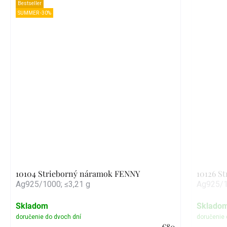
Bestseller
SUMMER -30%
10104 Strieborný náramok FENNY
10126 S
Ag925/1000; ≤3,21 g
Ag925/1
Skladom
Sklado
€80