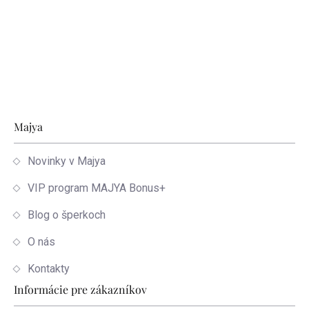
Zápätie
Majya
Novinky v Majya
VIP program MAJYA Bonus+
Blog o šperkoch
O nás
Kontakty
Informácie pre zákazníkov