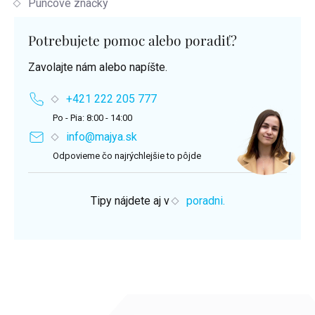
Puncové značky
Potrebujete pomoc alebo poradiť?
Zavolajte nám alebo napíšte.
+421 222 205 777
Po - Pia: 8:00 - 14:00
info@majya.sk
Odpovieme čo najrýchlejšie to pôjde
Tipy nájdete aj v
poradni.