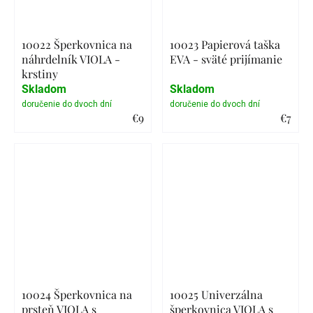
10022 Šperkovnica na
10023 Papierová taška
náhrdelník VIOLA -
EVA - sväté prijímanie
krstiny
Skladom
Skladom
€9
€7
Detail
Detail
10024 Šperkovnica na
10025 Univerzálna
prsteň VIOLA s
šperkovnica VIOLA s