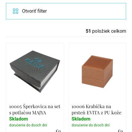
Otvoriť filter
51
položiek celkom
10005 Šperkovica na set
10006 Krabička na
s potlačou MAJYA
prsteň EVITA z PU kože
Skladom
Skladom
€9
€9