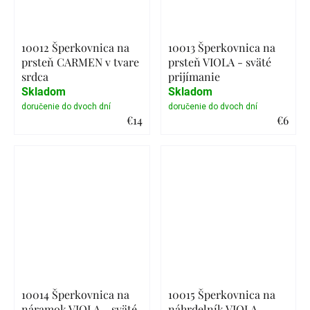
10012 Šperkovnica na
10013 Šperkovnica na
prsteň CARMEN v tvare
prsteň VIOLA - sväté
srdca
prijímanie
Skladom
Skladom
€14
€6
Detail
Detail
10014 Šperkovnica na
10015 Šperkovnica na
náramok VIOLA - sväté
náhrdelník VIOLA -