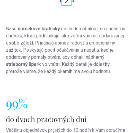
1
3
výpisu
Stránkovanie
Naše
darčekové krabičky
nie sú len obalom, sú súčasťou
darčeka, ktorá podčiarkuje, ako veľmi vám na obdarovanej
osobe záleží. Prinášajú úsmev, radosť a emocionálny
zážitok. Poskytujú pocit očakávania a napätia, keď je
obdarovaný pomaly otvára, aby odhalil nádherný
strieborný šperk
vo vnútri. Každý detail je dôležitý,
pretože vieme, že každý okamih má svoju hodnotu.
99%
do dvoch pracovných dní
Väčšinu objednávok prijatých do 10 hodín k Vám doručíme