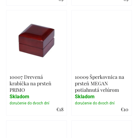
Detail
Detail
10007 Drevená
10009 Šperkovnica na
krabička na prsteň
prsteň MEGAN
PRIMO
potiahnutá velúrom
Skladom
Skladom
€18
€10
Detail
Detail