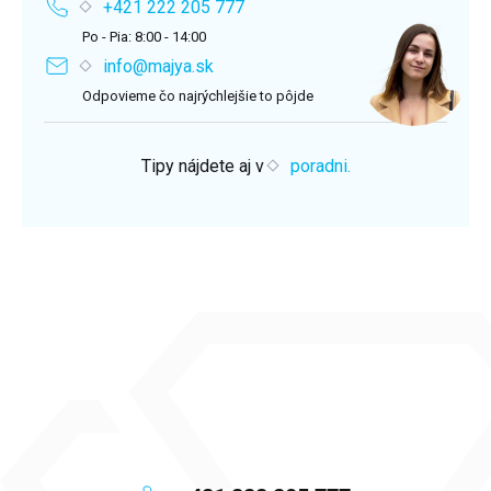
+421 222 205 777
Po - Pia: 8:00 - 14:00
info@majya.sk
Odpovieme čo najrýchlejšie to pôjde
Tipy nájdete aj v
poradni.