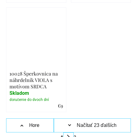
Detail
Detail
10028 Šperkovnica na
náhrdelník VIOLA s
motívom SRDCA
Skladom
€9
Detail
Ovládacie
Hore
Načítať 23 ďalších
prvky