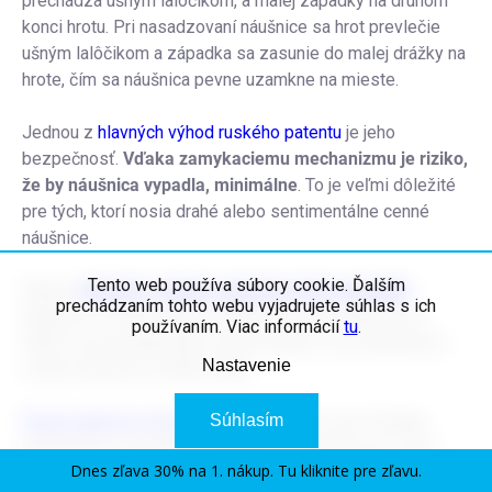
prechádza ušným lalôčikom, a malej západky na druhom
konci hrotu. Pri nasadzovaní náušnice sa hrot prevlečie
ušným lalôčikom a západka sa zasunie do malej drážky na
hrote, čím sa náušnica pevne uzamkne na mieste.
Jednou z
hlavných výhod ruského patentu
je jeho
bezpečnosť.
Vďaka zamykaciemu mechanizmu je riziko,
že by náušnica vypadla, minimálne
. To je veľmi dôležité
pre tých, ktorí nosia drahé alebo sentimentálne cenné
náušnice.
Tento web používa súbory cookie. Ďalším
Ďalšou
výhodou ruského patentu je jeho pohodlie
.
prechádzaním tohto webu vyjadrujete súhlas s ich
Náušnice s týmto typom zapínania sú zvyčajne veľmi
používaním. Viac informácií
tu
.
ľahké a nevytvárajú tlak na ušný lalôčik, čo je dôležité pri
Nastavenie
nosení náušníc po dlhšiu dobu.
Súhlasím
Ruský patent je skvelou voľbou
pre tých, ktorí hľadajú
jednoduché, pohodlné a bezpečné zapínanie pre svoje
Dnes zľava 30% na 1. nákup. Tu kliknite pre zľavu.
náušnice. Je ideálny na každodenné nosenie, ale aj na