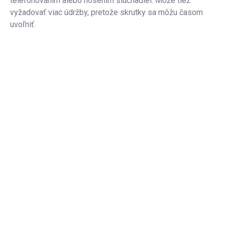
telefonovaním alebo nosením slúchadiel. Môže tiež
vyžadovať viac údržby, pretože skrutky sa môžu časom
uvoľniť.