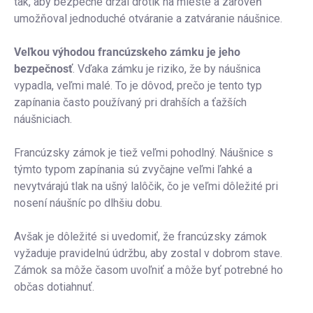
tak, aby bezpečne držal drôtik na mieste a zároveň
umožňoval jednoduché otváranie a zatváranie náušnice.
Veľkou výhodou francúzskeho zámku je jeho
bezpečnosť
. Vďaka zámku je riziko, že by náušnica
vypadla, veľmi malé. To je dôvod, prečo je tento typ
zapínania často používaný pri drahších a ťažších
náušniciach.
Francúzsky zámok je tiež veľmi pohodlný. Náušnice s
týmto typom zapínania sú zvyčajne veľmi ľahké a
nevytvárajú tlak na ušný lalôčik, čo je veľmi dôležité pri
nosení náušníc po dlhšiu dobu.
Avšak je dôležité si uvedomiť, že francúzsky zámok
vyžaduje pravidelnú údržbu, aby zostal v dobrom stave.
Zámok sa môže časom uvoľniť a môže byť potrebné ho
občas dotiahnuť.