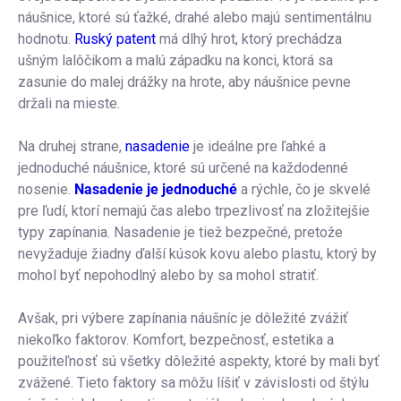
náušnice, ktoré sú ťažké, drahé alebo majú sentimentálnu
hodnotu.
Ruský patent
má dlhý hrot, ktorý prechádza
ušným lalôčikom a malú západku na konci, ktorá sa
zasunie do malej drážky na hrote, aby náušnice pevne
držali na mieste.
Na druhej strane,
nasadenie
je ideálne pre ľahké a
jednoduché náušnice, ktoré sú určené na každodenné
nosenie.
Nasadenie je jednoduché
a rýchle, čo je skvelé
pre ľudí, ktorí nemajú čas alebo trpezlivosť na zložitejšie
typy zapínania. Nasadenie je tiež bezpečné, pretože
nevyžaduje žiadny ďalší kúsok kovu alebo plastu, ktorý by
mohol byť nepohodlný alebo by sa mohol stratiť.
Avšak, pri výbere zapínania náušníc je dôležité zvážiť
niekoľko faktorov. Komfort, bezpečnosť, estetika a
použiteľnosť sú všetky dôležité aspekty, ktoré by mali byť
zvážené. Tieto faktory sa môžu líšiť v závislosti od štýlu