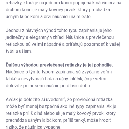
retiazky, ktorá je na jednom konci pripojená k náušnici a na
druhom konci je malý kovový prvok, ktorý prechádza
ušným lalôčikom a drží náušnicu na mieste.
Jednou z hlavných výhod tohto typu zapínania je jeho
jedinečný a elegantný vzhľad. Náušnice s prevlečenou
retiazkou sú veľmi nápadné a priťahujú pozornosť k vašej
tvári a ušiam.
Ďalšou výhodou prevlečenej retiazky je jej pohodlie.
Náušnice s týmto typom zapínania sú zvyčajne veľmi
ľahké a nevytvárajú tlak na ušný lalôčik, čo je veľmi
dôležité pri nosení náušníc po dlhšiu dobu.
Avšak je dôležité si uvedomiť, že prevlečená retiazka
môže byť menej bezpečná ako iné typy zapínania. Ak je
retiazka príliš dlhá alebo ak je malý kovový prvok, ktorý
prechádza ušným lalôčikom, príliš tenký, môže hroziť
riziko, že náušnica vypadne.