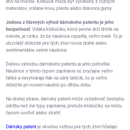
drží na mieste. Klobúčik môže byť vyrobený z rôznych
materiálov, vrátane kovu, plastu alebo dokonca gumy.
Jednou z hlavných výhod dámskeho patentu je jeho
bezpečnosť
. Vďaka klobúčiku, ktorý pevne drží drôtik na
mieste, je riziko, že by náušnica vypadla, veľmi malé. To je
obzvlášť dôležité pre tých, ktorí nosia drahé alebo
sentimentálne cenné náušnice.
Ďalšou výhodou dámskeho patentu je jeho pohodlie.
Náušnice s týmto typom zapínania sú zvyčajne veľmi
ľahké a nevytvárajú tlak na ušný lalôčik, čo je veľmi
dôležité pri nosení náušníc po dlhšiu dobu.
Na druhej strane, dámsky patent môže vyžadovať častejšiu
údržbu než iné typy zapínania, pretože klobúčiky sa môžu
časom uvoľniť alebo stratiť.
Dámsky patent
je skvelou voľbou pre tých, ktorí hľadajú