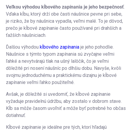
Veľkou výhodou kĺbového zapínania je jeho bezpečnosť
.
Vďaka kĺbu, ktorý drží obe časti náušnice pevne pri sebe,
je riziko, že by náušnica vypadla, veľmi malé. To je dôvod,
prečo je kĺbové zapínanie často používané pri drahších a
ťažších náušniciach.
Ďalšou výhodou
kĺbového zapínania
je jeho pohodlie.
Náušnice s týmto typom zapínania sú zvyčajne veľmi
ľahké a nevytvárajú tlak na ušný lalôčik, čo je veľmi
dôležité pri nosení náušníc po dlhšiu dobu. Navyše, kvôli
svojmu jednoduchému a praktickému dizajnu je kĺbové
zapínanie veľmi ľahko použiteľné.
Avšak, je dôležité si uvedomiť, že kĺbové zapínanie
vyžaduje pravidelnú údržbu, aby zostalo v dobrom stave.
Kĺb sa môže časom uvoľniť a môže byť potrebné ho občas
dotiahnuť.
Kĺbové zapínanie je ideálne pre tých, ktorí hľadajú