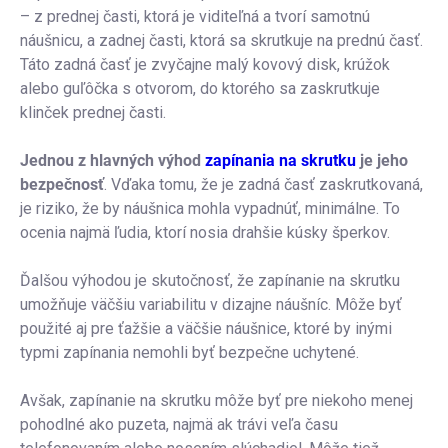
– z prednej časti, ktorá je viditeľná a tvorí samotnú
náušnicu, a zadnej časti, ktorá sa skrutkuje na prednú časť.
Táto zadná časť je zvyčajne malý kovový disk, krúžok
alebo guľôčka s otvorom, do ktorého sa zaskrutkuje
klinček prednej časti.
Jednou z hlavných výhod
zapínania na skrutku
je jeho
bezpečnosť
. Vďaka tomu, že je zadná časť zaskrutkovaná,
je riziko, že by náušnica mohla vypadnúť, minimálne. To
ocenia najmä ľudia, ktorí nosia drahšie kúsky šperkov.
Ďalšou výhodou je skutočnosť, že zapínanie na skrutku
umožňuje väčšiu variabilitu v dizajne náušníc. Môže byť
použité aj pre ťažšie a väčšie náušnice, ktoré by inými
typmi zapínania nemohli byť bezpečne uchytené.
Avšak, zapínanie na skrutku môže byť pre niekoho menej
pohodlné ako puzeta, najmä ak trávi veľa času