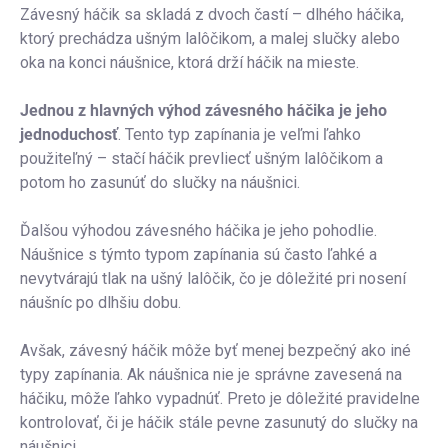
Závesný háčik sa skladá z dvoch častí – dlhého háčika,
ktorý prechádza ušným lalôčikom, a malej slučky alebo
oka na konci náušnice, ktorá drží háčik na mieste.
Jednou z hlavných výhod závesného háčika je jeho
jednoduchosť
. Tento typ zapínania je veľmi ľahko
použiteľný – stačí háčik prevliecť ušným lalôčikom a
potom ho zasunúť do slučky na náušnici.
Ďalšou výhodou závesného háčika je jeho pohodlie.
Náušnice s týmto typom zapínania sú často ľahké a
nevytvárajú tlak na ušný lalôčik, čo je dôležité pri nosení
náušníc po dlhšiu dobu.
Avšak, závesný háčik môže byť menej bezpečný ako iné
typy zapínania. Ak náušnica nie je správne zavesená na
háčiku, môže ľahko vypadnúť. Preto je dôležité pravidelne
kontrolovať, či je háčik stále pevne zasunutý do slučky na
náušnici.