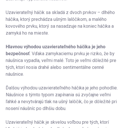
Uzavierateľný háčik sa skladá z dvoch prvkov – dlhého
háčika, ktorý prechádza ušným lalôčikom, a malého
kovového prvku, ktorý sa nasadzuje na koniec háčika a
zamyká ho na mieste.
Hlavnou výhodou uzavierateľného háčika je jeho
bezpečnosť
. Vďaka zamykaciemu prvku je riziko, že by
náušnica vypadla, veľmi malé. Toto je veľmi dôležité pre
tých, ktorí nosia drahé alebo sentimentálne cenné
náušnice.
Ďalšou výhodou uzavierateľného háčika je jeho pohodlie.
Náušnice s týmto typom zapínania sú zvyčajne veľmi
ľahké a nevytvárajú tlak na ušný lalôčik, čo je dôležité pri
nosení náušníc po dlhšiu dobu.
Uzavierateľný háčik je skvelou voľbou pre tých, ktorí