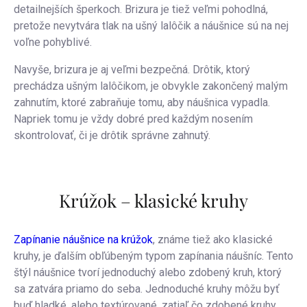
detailnejších šperkoch. Brizura je tiež veľmi pohodlná,
pretože nevytvára tlak na ušný lalôčik a náušnice sú na nej
voľne pohyblivé.
Navyše, brizura je aj veľmi bezpečná. Drôtik, ktorý
prechádza ušným lalôčikom, je obvykle zakončený malým
zahnutím, ktoré zabraňuje tomu, aby náušnica vypadla.
Napriek tomu je vždy dobré pred každým nosením
skontrolovať, či je drôtik správne zahnutý.
Krúžok – klasické kruhy
Zapínanie náušnice na krúžok
, známe tiež ako klasické
kruhy, je ďalším obľúbeným typom zapínania náušníc. Tento
štýl náušnice tvorí jednoduchý alebo zdobený kruh, ktorý
sa zatvára priamo do seba. Jednoduché kruhy môžu byť
buď hladké, alebo textúrované, zatiaľ čo zdobené kruhy