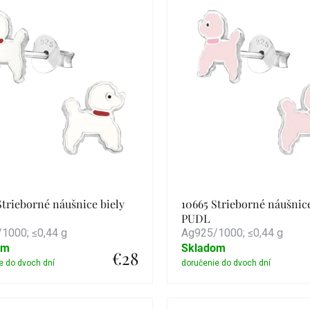
duktov
Strieborné náušnice biely
10665 Strieborné náušnic
PUDL
1000; ≤0,44 g
Ag925/1000; ≤0,44 g
om
Skladom
€28
Detail
Detail