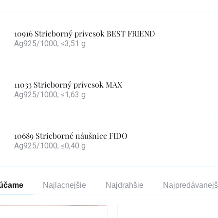
10916 Strieborný prívesok BEST FRIEND
Ag925/1000; ≤3,51 g
11033 Strieborný prívesok MAX
Ag925/1000; ≤1,63 g
10689 Strieborné náušnice FIDO
Ag925/1000; ≤0,40 g
enie
účame
Najlacnejšie
Najdrahšie
Najpredávanejš
duktov
s