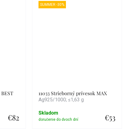
SUMMER -30%
k BEST
11033 Strieborný prívesok MAX
Ag925/1000; ≤1,63 g
Skladom
€82
€53
Detail