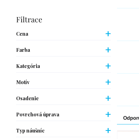
Bočný
panel
Cena
Farba
Kategória
Motív
Osadenie
Povrchová úprava
Rad
Odpor
pro
Typ náušníc
Výpi