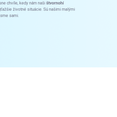
sne chvíle, kedy nám naši
štvornohí
jťažšie životné situácie. Sú našimi malými
e sme sami.