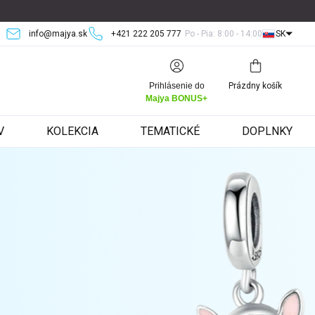
info@majya.sk
+421 222 205 777
Po - Pia: 8:00 - 14:00
SK
Nákupný
Prihlásenie do
Prázdny košík
košík
Majya BONUS+
V
KOLEKCIA
TEMATICKÉ
DOPLNKY