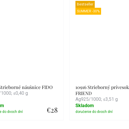
Bestseller
SUMMER -30%
Strieborné náušnice FIDO
10916 Strieborný príveso
FRIEND
1000; ≤0,40 g
Ag925/1000; ≤3,51 g
om
Skladom
€28
Detail
Detail