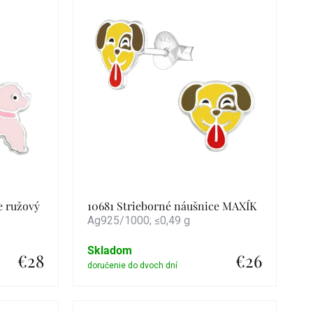
e ružový
10681 Strieborné náušnice MAXÍK
Ag925/1000; ≤0,49 g
Skladom
€28
€26
Detail