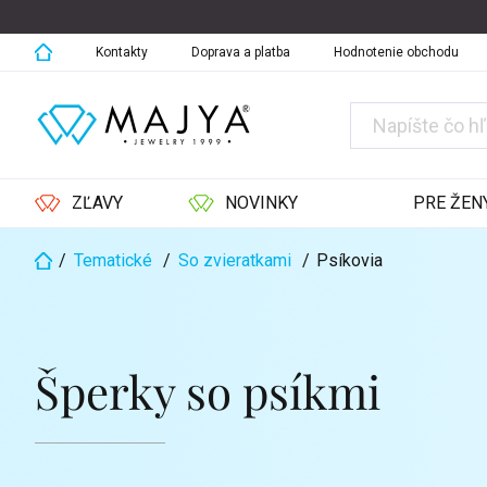
Prejsť
na
obsah
Kontakty
Doprava a platba
Hodnotenie obchodu
ZĽAVY
NOVINKY
PRE ŽEN
/
Tematické
/
So zvieratkami
/
Psíkovia
Domov
Šperky so psíkmi