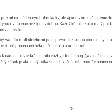
acie
 psíkmi
nie sú len symbolmi lásky, ale aj odrazom našej
nesmrte
u
ky sú oveľa viac než len ozdobou. Každý kúsok je ako malý pokla
moty a stesku.
by vás títo
malí strieborní psíci
previedli krajinou plnou nehy a r
tov, ktoré prináša ich nekonečná láska a oddanosť.
a k nám a objavte krásu a silu väzby, ktorá nás spája s našimi na
aždý kúsok je ako malý odkaz na ich večnú prítomnosť v našich s
2