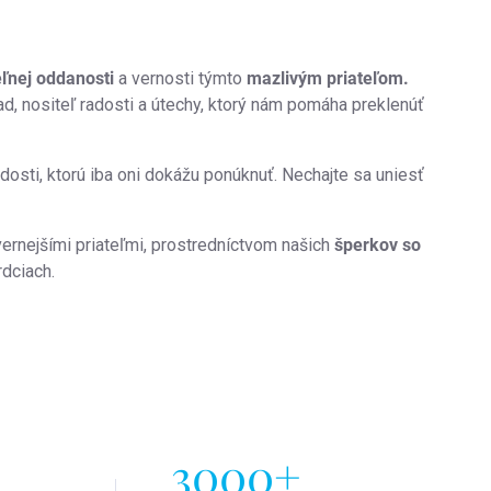
ľnej oddanosti
a vernosti týmto
mazlivým priateľom.
d, nositeľ radosti a útechy, ktorý nám pomáha preklenúť
adosti, ktorú iba oni dokážu ponúknuť. Nechajte sa uniesť
jvernejšími priateľmi, prostredníctvom našich
šperkov so
rdciach.
3000+