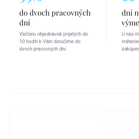
do dvoch pracovných
dní n
dní
vým
Väčšinu objednávok prijatých do
U nás m
10 hodín k Vám doručíme do
vráteni
dvoch pracovných dní.
zakúpen