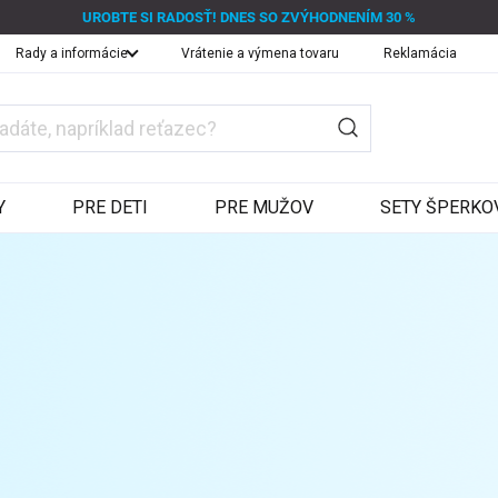
UROBTE SI RADOSŤ! DNES SO ZVÝHODNENÍM 30 %
Rady a informácie
Vrátenie a výmena tovaru
Reklamácia
Y
PRE DETI
PRE MUŽOV
SETY ŠPERKO