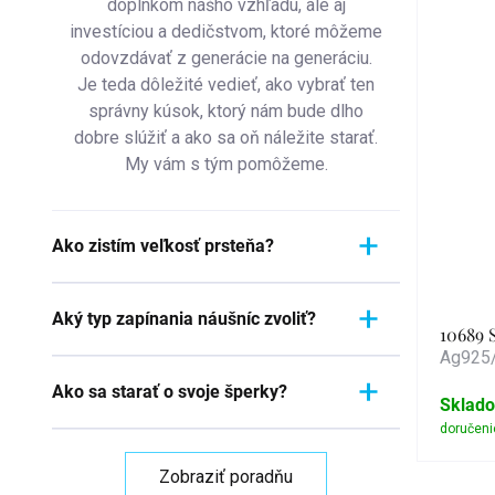
doplnkom nášho vzhľadu, ale aj
investíciou a dedičstvom, ktoré môžeme
odovzdávať z generácie na generáciu.
Je teda dôležité vedieť, ako vybrať ten
správny kúsok, ktorý nám bude dlho
dobre slúžiť a ako sa oň náležite starať.
My vám s tým pomôžeme.
Ako zistím veľkosť prsteňa?
Meranie prstienka je rýchly a
Aký typ zapínania náušníc zvoliť?
jednoduchý proces. Aby ste zistili
10689 
jeho veľkosť, vezmite pravítko a
Ag925/
Pri výbere typu zapínania náušníc
položte ho priamo na prstienok,
Ako sa starať o svoje šperky?
zvážte pohodlie, bezpečnosť a štýl
ktorý momentálne nosíte. Dôležité je
Sklad
náušníc. Strieborné náušnice
zamerať sa na jeho VNÚTORNÝ
Šperky sú nielen výrazom osobného
zvyčajne majú klasické háčiky, ktoré
priemer - teda vzdialenosť od jednej
štýlu a vkusu, ale často aj symbolom
sú jednoduché a pohodlné. Náušnice
Zobraziť poradňu
vnútornej hrany k druhej. Ak napríklad
významnej životnej udalosti. Či už sa