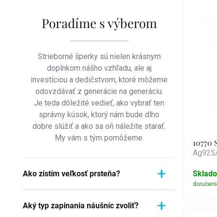
pro
Poradíme s výberom
Strieborné šperky sú nielen krásnym
doplnkom nášho vzhľadu, ale aj
investíciou a dedičstvom, ktoré môžeme
odovzdávať z generácie na generáciu.
Je teda dôležité vedieť, ako vybrať ten
správny kúsok, ktorý nám bude dlho
dobre slúžiť a ako sa oň náležite starať.
My vám s tým pomôžeme.
10770 
Ag925/
Ako zistím veľkosť prsteňa?
Sklad
Meranie prstienka je rýchly a
Aký typ zapínania náušníc zvoliť?
jednoduchý proces. Aby ste zistili