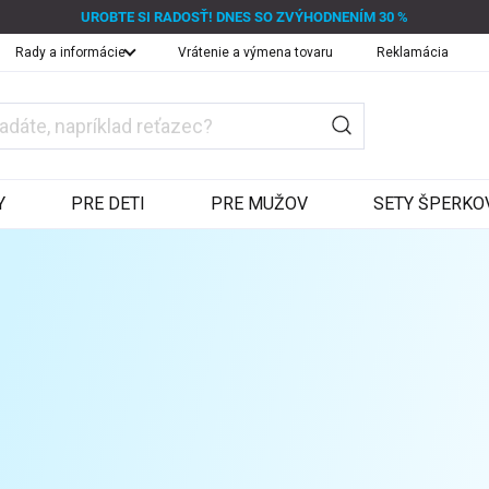
UROBTE SI RADOSŤ! DNES SO ZVÝHODNENÍM 30 %
Rady a informácie
Vrátenie a výmena tovaru
Reklamácia
Y
PRE DETI
PRE MUŽOV
SETY ŠPERKO