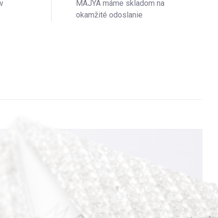
v
MAJYA máme skladom na
okamžité odoslanie