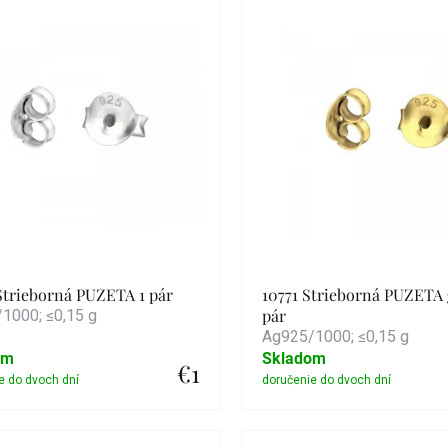
duktov
Strieborná PUZETA 1 pár
10771 Strieborná PUZETA 
pár
1000; ≤0,15 g
Ag925/1000; ≤0,15 g
om
Skladom
€1
Detail
Detail