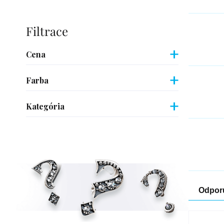
Bočný
panel
Cena
Farba
Kategória
Rad
Odpor
pro
Výpi