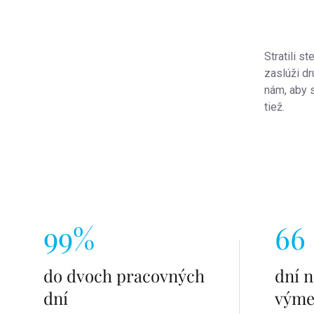
Ovlád
prvky
Stratili st
výpis
zaslúži d
nám, aby 
tiež.
99%
66
do dvoch pracovných
dní n
dní
vým