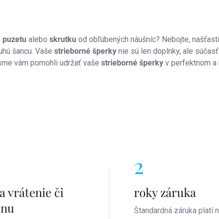
acie
e
puzetu
alebo
skrutku
od obľúbených náušníc? Nebojte, našťas
u
ruhú šancu. Vaše
strieborné šperky
nie sú len doplnky, ale súčas
sme vám pomohli udržať vaše
strieborné šperky
v perfektnom a 
2
a vrátenie či
roky záruka
enu
Štandardná záruka platí 