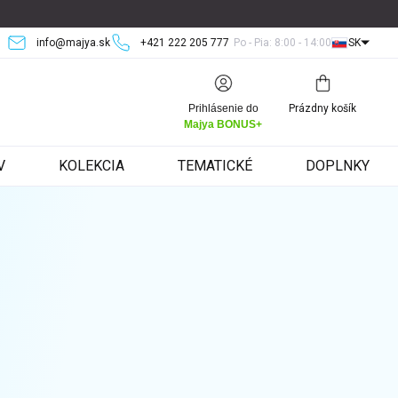
info@majya.sk
+421 222 205 777
Po - Pia: 8:00 - 14:00
SK
Nákupný
Prihlásenie do
Prázdny košík
košík
Majya BONUS+
V
KOLEKCIA
TEMATICKÉ
DOPLNKY