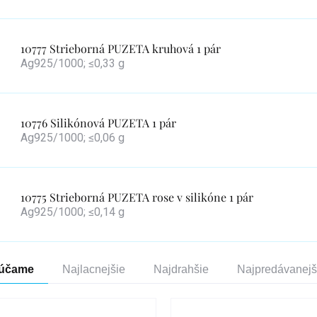
10777 Strieborná PUZETA kruhová 1 pár
Ag925/1000; ≤0,33 g
10776 Silikónová PUZETA 1 pár
Ag925/1000; ≤0,06 g
10775 Strieborná PUZETA rose v silikóne 1 pár
Ag925/1000; ≤0,14 g
enie
účame
Najlacnejšie
Najdrahšie
Najpredávanejš
duktov
s