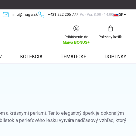
info@majya.sk
+421 222 205 777
Po - Pia: 8:00 - 14:00
SK
Nákupný
Prihlásenie do
Prázdny košík
košík
Majya BONUS+
V
KOLEKCIA
TEMATICKÉ
DOPLNKY
om a krásnymi perlami. Tento elegantný šperk je dokonalým
blietok a perleťového lesku vytvára nadčasový vzhľad, ktorý