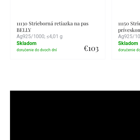
11130 Strieborná retiazka na pas
11150 Str
BELLY
prívesko
Ag925/1000; ≤4,01 g
Ag925/100
Skladom
Skladom
€103
Detail