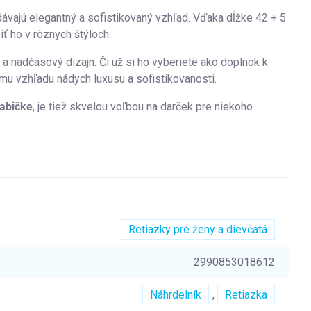
ávajú elegantný a sofistikovaný vzhľad. Vďaka dĺžke 42 + 5
 ho v rôznych štýloch.
 a nadčasový dizajn. Či už si ho vyberiete ako doplnok k
u vzhľadu nádych luxusu a sofistikovanosti.
rabičke
, je tiež skvelou voľbou na darček pre niekoho
Retiazky pre ženy a dievčatá
2990853018612
Náhrdelník
,
Retiazka