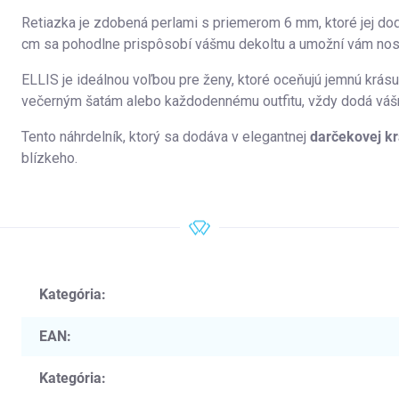
Retiazka je zdobená perlami s priemerom 6 mm, ktoré jej dod
cm sa pohodlne prispôsobí vášmu dekoltu a umožní vám nosiť
ELLIS je ideálnou voľbou pre ženy, ktoré oceňujú jemnú krásu
večerným šatám alebo každodennému outfitu, vždy dodá vášm
Tento náhrdelník, ktorý sa dodáva v elegantnej
darčekovej k
blízkeho.
Kategória
:
EAN
:
Kategória
: