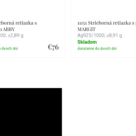
ieborná retiazka s
11151 Strieborná retiazka s
m ABBY
MARGIT
0; ≤2,89 g
Ag925/1000; ≤8,91 g
Skladom
€76
Detail
Detail