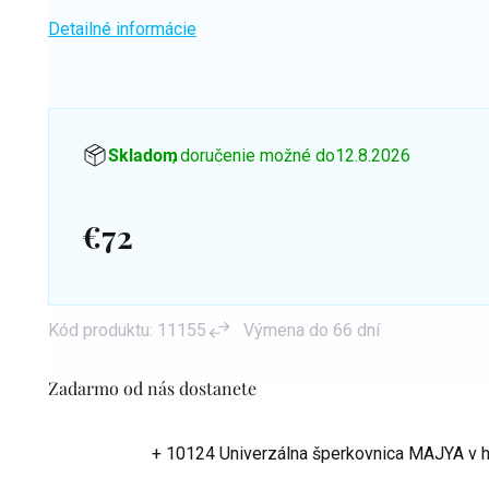
Detailné informácie
Skladom
, doručenie možné do
12.8.2026
€72
Jednotková
cena:
Kód produktu:
11155
Výmena do 66 dní
Zadarmo od nás dostanete
+ 10124 Univerzálna šperkovnica MAJYA
v 