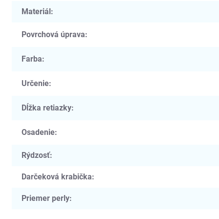
Materiál
:
Povrchová úprava
:
Farba
:
Určenie
:
Dĺžka retiazky
:
Osadenie
:
Rýdzosť
:
Darčeková krabička
:
Priemer perly
: