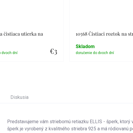
a čistiaca utierka na
10568 Čistiaci roztok na st
Skladom
€3
Detail
Detail
Diskusia
Predstavujeme vám striebornú retiazku ELLIS - šperk, ktorý v
šperk je vyrobený z kvalitného striebra 925 a má ródiovanú p