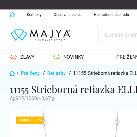
Prejsť
na
obsah
Kontakty
Doprava a platba
Hodnotenie obchodu
ZĽAVY
NOVINKY
PRE ŽEN
/
Pre ženy
/
Retiazky
/
11155 Strieborná retiazka EL
Domov
11155 Strieborná retiazka ELL
Ag925/1000; ≤3,67 g
SUMMER -30%