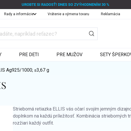
UROBTE SI RADOSŤ! DNES SO ZVÝHODNENÍM 30 %
Rady a informácie
Vrátenie a výmena tovaru
Reklamácia
Y
PRE DETI
PRE MUŽOV
SETY ŠPERKO
LIS
Ag925/1000; ≤3,67 g
IS
Strieborná retiazka ELLIS vás očarí svojím jemným dizajn
doplnkom na každú príležitosť. Kombinácia strieborných tr
rozžiari každý outfit.