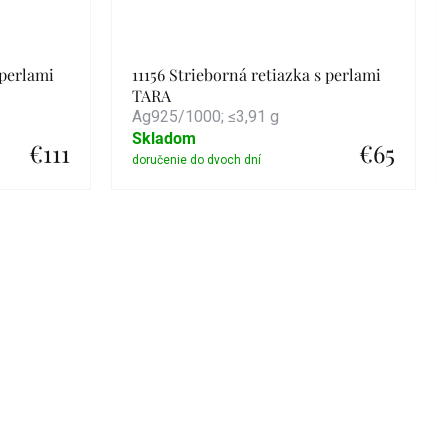
 perlami
11156 Strieborná retiazka s perlami
TARA
Ag925/1000; ≤3,91 g
Skladom
€111
€65
Detail