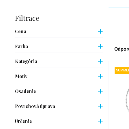
Bočný
panel
Cena
Farba
Rad
Odpor
pro
Kategória
Výpi
SUMMER
Motív
pro
Osadenie
Povrchová úprava
Určenie