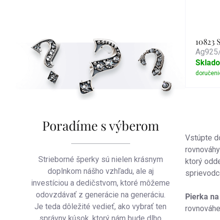
10823 
Ag925/
Sklad
Ovlád
prvky
Poradíme s výberom
Vstúpte d
výpis
rovnováhy
Strieborné šperky sú nielen krásnym
ktorý odde
doplnkom nášho vzhľadu, ale aj
sprievodco
investíciou a dedičstvom, ktoré môžeme
odovzdávať z generácie na generáciu.
Pierka na
Je teda dôležité vedieť, ako vybrať ten
rovnováhe
správny kúsok, ktorý nám bude dlho