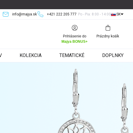
info@majya.sk
+421 222 205 777
Po - Pia: 8:00 - 14:00
SK
Nákupný
Prihlásenie do
Prázdny košík
košík
Majya BONUS+
V
KOLEKCIA
TEMATICKÉ
DOPLNKY