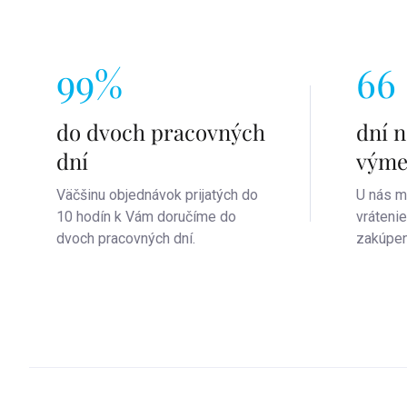
také dôležité sa o tieto cennosti
je pre vás najpohodlnejší a
správne starať.
V nasledujúcom
najpraktickejší. Viac informácií
tu v
článku
sa dozviete, ako na to, ako
článku
99%
66
predĺžiť ich životnosť a udržať ich
lesk a krásu na dlhú dobu.
do dvoch pracovných
dní n
dní
vým
Väčšinu objednávok prijatých do
U nás m
10 hodín k Vám doručíme do
vráteni
dvoch pracovných dní.
zakúpen