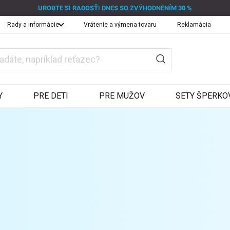
UROBTE SI RADOSŤ! DNES SO ZVÝHODNENÍM 30 %
Rady a informácie
Vrátenie a výmena tovaru
Reklamácia
Y
PRE DETI
PRE MUŽOV
SETY ŠPERKO