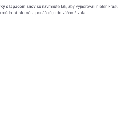
rky s lapačom snov
sú navrhnuté tak, aby vyjadrovali nielen krás
 múdrosť storočí a prinášajú ju do vášho života.