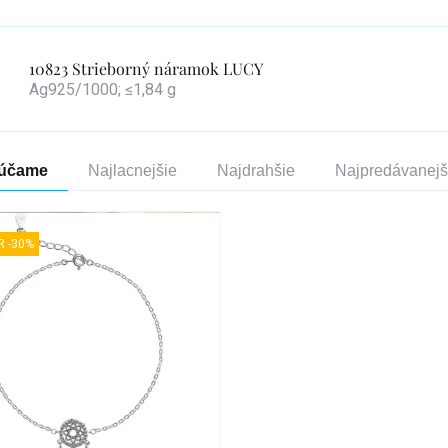
10823 Strieborný náramok LUCY
Ag925/1000; ≤1,84 g
enie
účame
Najlacnejšie
Najdrahšie
Najpredávanejš
duktov
s
 -30%
duktov