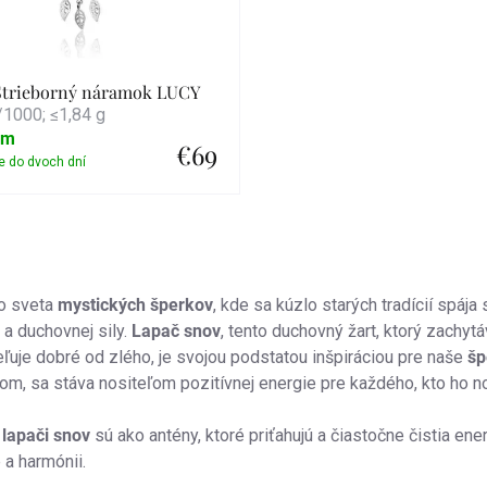
Strieborný náramok LUCY
1000; ≤1,84 g
om
€69
Detail
acie
o sveta
mystických šperkov
, kde sa kúzlo starých tradícií spá
u
 a duchovnej sily.
Lapač snov
, tento duchovný žart, ktorý zachyt
ľuje dobré od zlého, je svojou podstatou inšpiráciou pre naše
šp
m, sa stáva nositeľom pozitívnej energie pre každého, kto ho no
 lapači snov
sú ako antény, ktoré priťahujú a čiastočne čistia ene
 a harmónii.