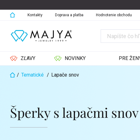
Prejsť
na
obsah
Kontakty
Doprava a platba
Hodnotenie obchodu
ZĽAVY
NOVINKY
PRE ŽEN
/
Tematické
/
Lapače snov
Domov
Šperky s lapačmi snov