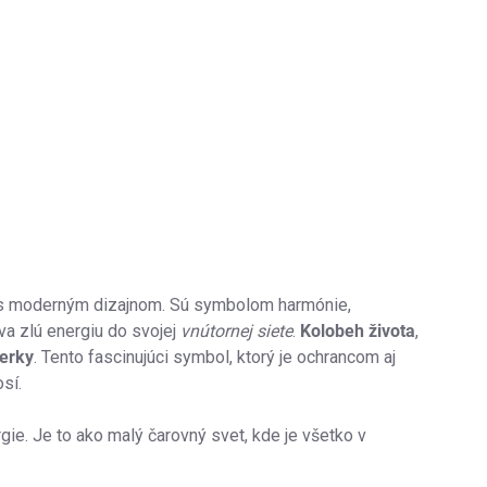
ja s moderným dizajnom. Sú symbolom harmónie,
áva zlú energiu do svojej
vnútornej siete
.
Kolobeh života
,
erky
. Tento fascinujúci symbol, ktorý je ochrancom aj
sí.
rgie. Je to ako malý čarovný svet, kde je všetko v