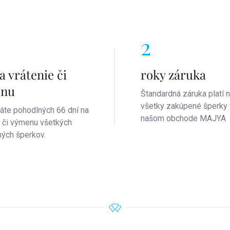
2
a vrátenie či
roky záruka
enu
Štandardná záruka platí 
všetky zakúpené šperky 
áte pohodlných 66 dní na
našom obchode MAJYA
e či výmenu všetkých
ých šperkov.