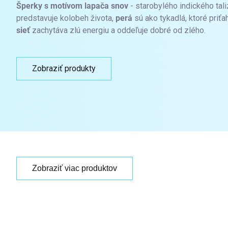
Šperky s motívom lapača snov
- starobylého indického tali
predstavuje kolobeh života,
perá
sú ako tykadlá, ktoré priťa
sieť
zachytáva zlú energiu a oddeľuje dobré od zlého.
Zobraziť produkty
Zobraziť viac produktov