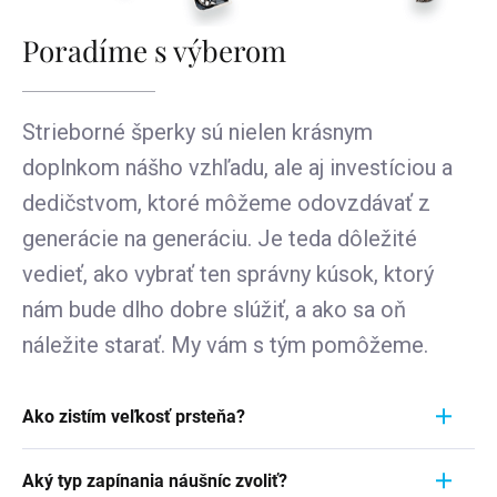
Poradíme s výberom
Strieborné šperky sú nielen krásnym
doplnkom nášho vzhľadu, ale aj investíciou a
dedičstvom, ktoré môžeme odovzdávať z
generácie na generáciu. Je teda dôležité
vedieť, ako vybrať ten správny kúsok, ktorý
nám bude dlho dobre slúžiť, a ako sa oň
náležite starať. My vám s tým pomôžeme.
Ako zistím veľkosť prsteňa?
Meranie prstienka je rýchly a jednoduchý proces.
Aký typ zapínania náušníc zvoliť?
Aby ste zistili jeho veľkosť, vezmite pravítko a