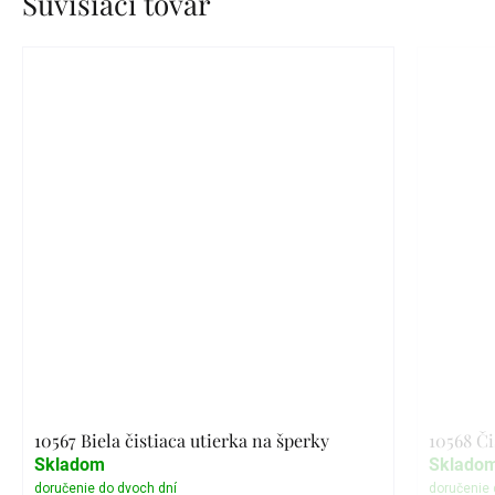
Súvisiaci tovar
10567 Biela čistiaca utierka na šperky
10568 Či
Skladom
Sklado