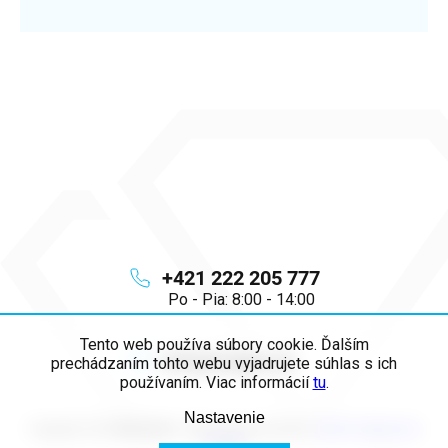
+421 222 205 777
Po - Pia: 8:00 - 14:00
Tento web používa súbory cookie. Ďalším
info
@
majya.sk
prechádzaním tohto webu vyjadrujete súhlas s ich
používaním. Viac informácií
tu
.
Nastavenie
Copyright 2026
MAJYA SK
. Všetky práva vyhradené.
Upraviť nastavenie
cookies