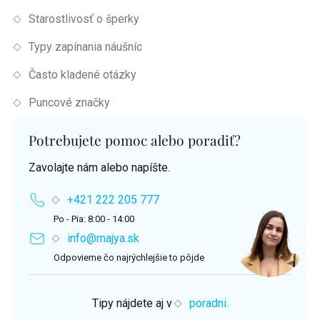
Starostlivosť o šperky
Typy zapínania náušníc
Často kladené otázky
Puncové značky
Potrebujete pomoc alebo poradiť?
Zavolajte nám alebo napíšte.
+421 222 205 777
Po - Pia: 8:00 - 14:00
info@majya.sk
Odpovieme čo najrýchlejšie to pôjde
Tipy nájdete aj v
poradni.