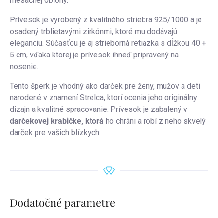
mesačnej oblohy.
Prívesok je vyrobený z kvalitného striebra 925/1000 a je
osadený trblietavými zirkónmi, ktoré mu dodávajú
eleganciu. Súčasťou je aj strieborná retiazka s dĺžkou 40 +
5 cm, vďaka ktorej je prívesok ihneď pripravený na
nosenie.
Tento šperk je vhodný ako darček pre ženy, mužov a deti
narodené v znamení Strelca, ktorí ocenia jeho originálny
dizajn a kvalitné spracovanie. Prívesok je zabalený v
darčekovej krabičke, ktorá
ho chráni a robí z neho skvelý
darček pre vašich blízkych.
Dodatočné parametre