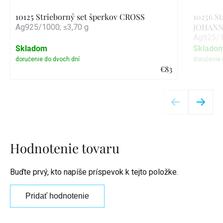
10125 Strieborný set šperkov CROSS
10256 St
JOHANN
Ag925/1000; ≤3,70 g
Ag925/1
Skladom
Sklado
€83
Detail
Hodnotenie tovaru
Buďte prvý, kto napíše príspevok k tejto položke.
Pridať hodnotenie