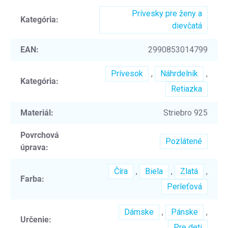
Prívesky pre ženy a
Kategória
:
dievčatá
EAN
:
2990853014799
Prívesok
,
Náhrdelník
,
Kategória
:
Retiazka
Materiál
:
Striebro 925
Povrchová
Pozlátené
úprava
:
Číra
,
Biela
,
Zlatá
,
Farba
:
Perleťová
Dámske
,
Pánske
,
Určenie
:
Pre deti