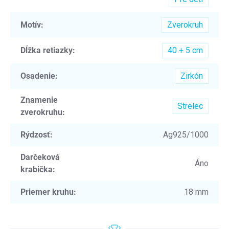
Motív
:
Zverokruh
Dĺžka retiazky
:
40 + 5 cm
Osadenie
:
Zirkón
Znamenie
Strelec
zverokruhu
:
Rýdzosť
:
Ag925/1000
Darčeková
Áno
krabička
:
Priemer kruhu
:
18 mm