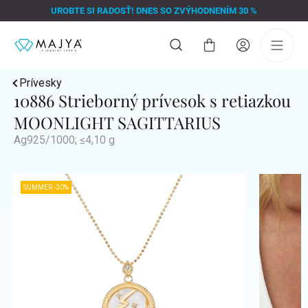
Prejsť
UROBTE SI RADOSŤ! DNES SO ZVÝHODNENÍM 30 %
na
obsah
Nákupný
košík
Prívesky
10886 Strieborný prívesok s retiazkou
MOONLIGHT SAGITTARIUS
Ag925/1000; ≤4,10 g
SUMMER -30%