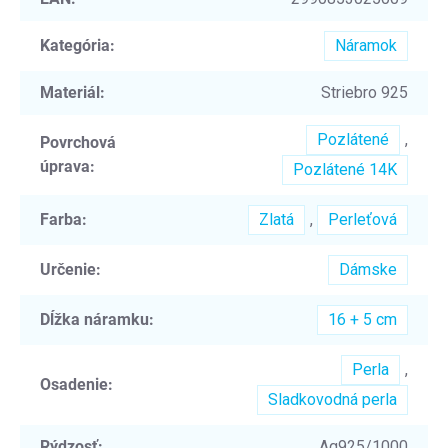
Kategória
:
Náramok
Materiál
:
Striebro 925
Pozlátené
,
Povrchová
úprava
:
Pozlátené 14K
Farba
:
Zlatá
,
Perleťová
Určenie
:
Dámske
Dĺžka náramku
:
16 + 5 cm
Perla
,
Osadenie
:
Sladkovodná perla
Rýdzosť
:
Ag925/1000