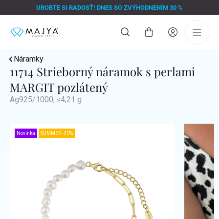
Prejsť
UROBTE SI RADOSŤ! DNES SO ZVÝHODNENÍM 30 %
na
obsah
Nákupný
košík
Náramky
11714 Strieborný náramok s perlami
MARGIT pozlátený
Ag925/1000; ≤4,21 g
Novinka
SUMMER -30%