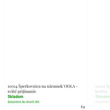
10014 Šperkovnica na náramok VIOLA -
10021 Š
sväté prijímanie
krstiny
Skladom
Sklado
€9