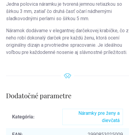
Jedna polovica náramku je tvorená jemnou retiazkou so
šírkou 3 mm, zatiaľ čo druhá časť očarí nádhernými
sladkovodnými perlami so šírkou 5 mm.
Náramok dodávame v elegantnej darčekovej krabičke, čo z
neho robí dokonalý darček pre každú ženu, ktorá ocení
originálny dizajn a prvotriedne spracovanie. Je ideálnou
voľbou pre každodenné nosenie aj slávnostné príležitosti.
Dodatočné parametre
Náramky pre ženy a
Kategória
:
dievčatá
EAN
:
2990853025009