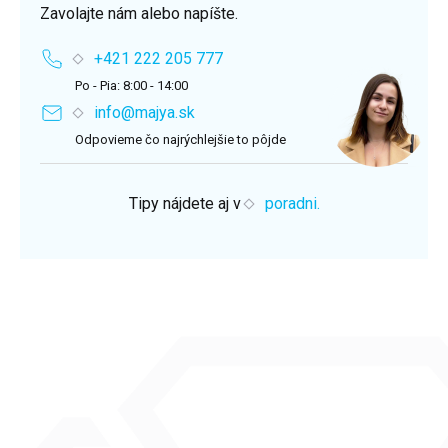
Zavolajte nám alebo napíšte.
+421 222 205 777
Po - Pia: 8:00 - 14:00
info@majya.sk
Odpovieme čo najrýchlejšie to pôjde
Tipy nájdete aj v
poradni.