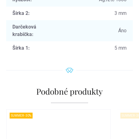
Šírka 2
:
3 mm
Darčeková
Áno
krabička
:
Šírka 1
:
5 mm
Podobné produkty
SUMMER -30%
SUMMER -3