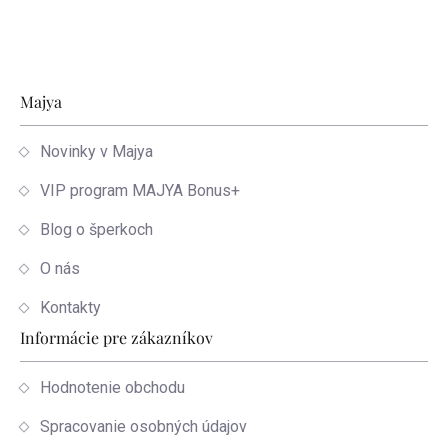
Zápätie
Majya
Novinky v Majya
VIP program MAJYA Bonus+
Blog o šperkoch
O nás
Kontakty
Informácie pre zákazníkov
Hodnotenie obchodu
Spracovanie osobných údajov