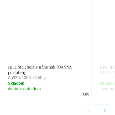
11142 Strieborný náramok JOANNA
11151 St
pozlátený
Ag925/1
Ag925/1000; ≤3,60 g
Skladom
Sklado
€65
Detail