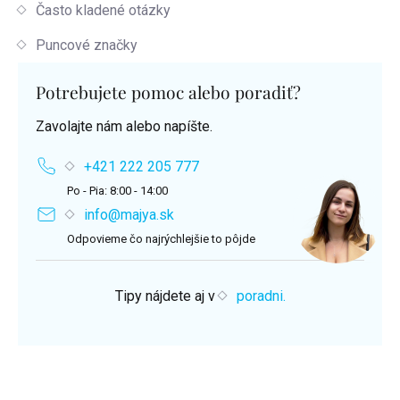
Často kladené otázky
Puncové značky
Potrebujete pomoc alebo poradiť?
Zavolajte nám alebo napíšte.
+421 222 205 777
Po - Pia: 8:00 - 14:00
info@majya.sk
Odpovieme čo najrýchlejšie to pôjde
Tipy nájdete aj v
poradni.