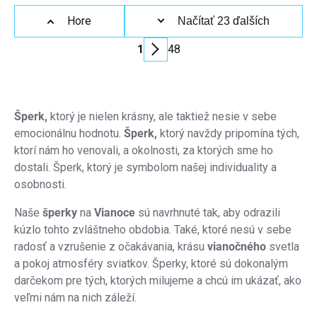
Detail
Ovládacie
Hore
Načítať 23 ďalších
prvky
1
48
výpisu
Stránkovanie
Šperk,
ktorý je nielen krásny, ale taktiež nesie v sebe
emocionálnu hodnotu.
Šperk,
ktorý navždy pripomína tých,
ktorí nám ho venovali, a okolnosti, za ktorých sme ho
dostali. Šperk, ktorý je symbolom našej individuality a
osobnosti.
Naše
šperky
na
Vianoce
sú navrhnuté tak, aby odrazili
kúzlo tohto zvláštneho obdobia. Také, ktoré nesú v sebe
radosť a vzrušenie z očakávania, krásu
vianočného
svetla
a pokoj atmosféry sviatkov. Šperky, ktoré sú dokonalým
darčekom pre tých, ktorých milujeme a chcú im ukázať, ako
veľmi nám na nich záleží.