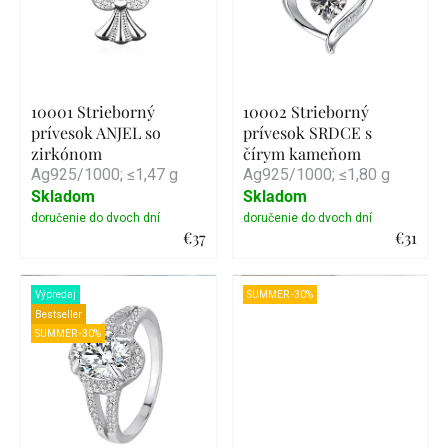
10001 Strieborný
10002 Strieborný
prívesok ANJEL so
prívesok SRDCE s
zirkónom
čírym kameňom
Ag925/1000; ≤1,47 g
Ag925/1000; ≤1,80 g
Skladom
Skladom
€37
€31
Detail
Detail
Výpredaj
SUMMER -30%
Bestseller
SUMMER -30%