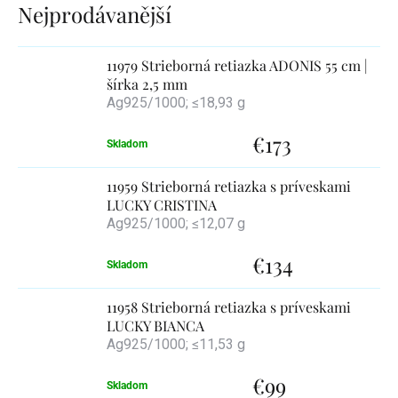
Výpis
produktov
11979 Strieborná retiazka ADONIS 55 cm |
šírka 2,5 mm
Ag925/1000; ≤18,93 g
€173
Skladom
11959 Strieborná retiazka s príveskami
LUCKY CRISTINA
Ag925/1000; ≤12,07 g
€134
Skladom
11958 Strieborná retiazka s príveskami
LUCKY BIANCA
Ag925/1000; ≤11,53 g
€99
Skladom