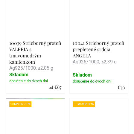
10039 Strieborný prsteň
10041 Strieborný prsteň
VALERIA s
prepletené srdcia
tmavomodrým
ANGELA
kamienkom
Ag925/1000; ≤2,39 g
Ag925/1000; ≤2,05 g
Skladom
Skladom
€67
€76
od
Detail
Detail
SUMMER -30%
SUMMER -30%