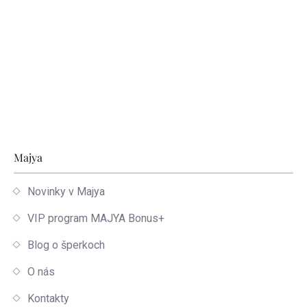
Zápätie
Majya
Novinky v Majya
VIP program MAJYA Bonus+
Blog o šperkoch
O nás
Kontakty