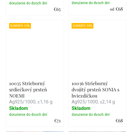
€68
€65
od
Detail
Detail
SUMMER -30%
SUMMER -30%
10035 Strieborný
10036 Strieborný
srdiečkový prsteň
dvojitý prsteň SONIA s
NOEMI
hviezdičkou
Ag925/1000; ≤1,16 g
Ag925/1000; ≤2,14 g
Skladom
Skladom
€71
€68