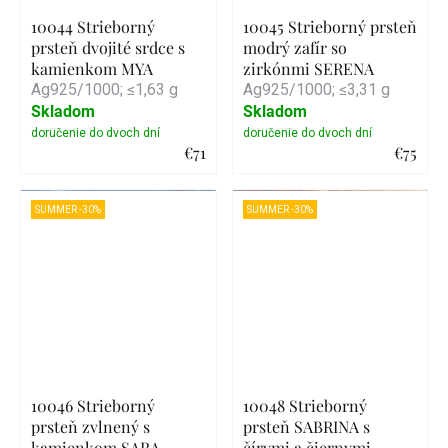
10044 Strieborný
10045 Strieborný prsteň
prsteň dvojité srdce s
modrý zafír so
kamienkom MYA
zirkónmi SERENA
Ag925/1000; ≤1,63 g
Ag925/1000; ≤3,31 g
Skladom
Skladom
€71
€75
Detail
Detail
SUMMER -30%
SUMMER -30%
10046 Strieborný
10048 Strieborný
prsteň zvlnený s
prsteň SABRINA s
kamienkom SARA
čírymi a čiernymi