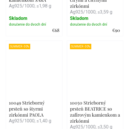
zirkónmi
Ag925/1000; ≤1,98 g
Ag925/1000; ≤3,59 g
Skladom
Skladom
€68
€90
Detail
Detail
SUMMER -30%
SUMMER -30%
10049 Strieborný
10050 Strieborný
prsteň so štyrmi
prsteň BEATRICE so
zirkónmi PAOLA
zafírovým kamienkom a
zirkónmi
Ag925/1000; ≤1,40 g
Ag925/1000; ≤3,50 g