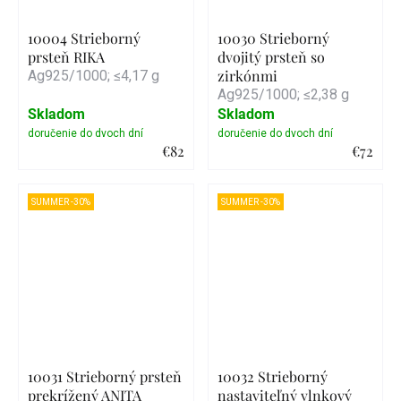
10004 Strieborný
10030 Strieborný
prsteň RIKA
dvojitý prsteň so
zirkónmi
Ag925/1000; ≤4,17 g
Ag925/1000; ≤2,38 g
Skladom
Skladom
€82
€72
Detail
Detail
SUMMER -30%
SUMMER -30%
10031 Strieborný prsteň
10032 Strieborný
prekrížený ANITA
nastaviteľný vlnkový