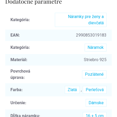
Dodatočné parametre
Náramky pre ženy a
Kategória
:
dievčatá
EAN
:
2990853019183
Kategória
:
Náramok
Materiál
:
Striebro 925
Povrchová
Pozlátené
úprava
:
Farba
:
Zlatá
,
Perleťová
Určenie
:
Dámske
Dĺžka náramku
:
16 + 5 cm