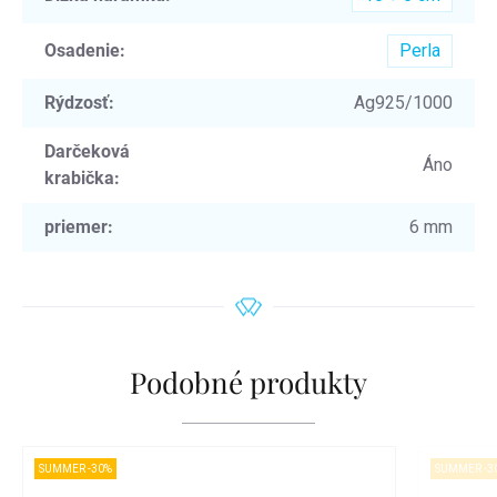
Osadenie
:
Perla
Rýdzosť
:
Ag925/1000
Darčeková
Áno
krabička
:
priemer
:
6 mm
Podobné produkty
SUMMER -30%
SUMMER -3