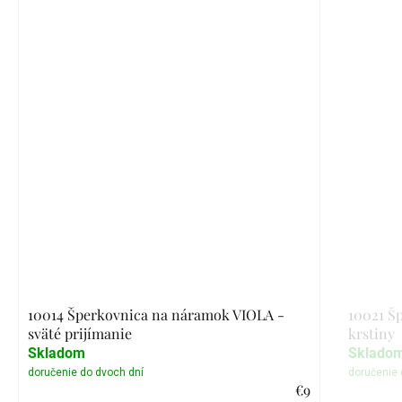
10014 Šperkovnica na náramok VIOLA -
10021 Š
sväté prijímanie
krstiny
Skladom
Sklado
€9