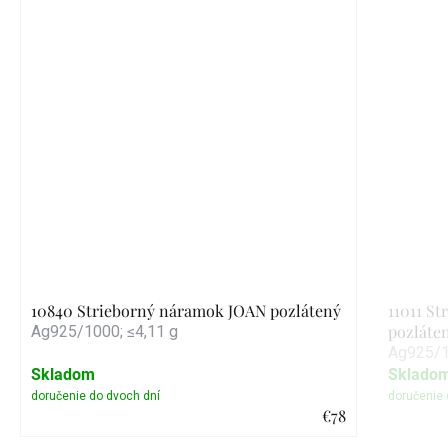
10840 Strieborný náramok JOAN pozlátený
11011 S
pozláte
Ag925/1000; ≤4,11 g
Ag925/1
Skladom
Sklado
€78