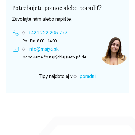
Potrebujete pomoc alebo poradiť?
Zavolajte nám alebo napíšte.
+421 222 205 777
Po - Pia: 8:00 - 14:00
info@majya.sk
Odpovieme čo najrýchlejšie to pôjde
Tipy nájdete aj v
poradni.