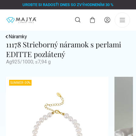
Prejsť
UROBTE SI RADOSŤ! DNES SO ZVÝHODNENÍM 30 %
na
obsah
Nákupný
košík
Náramky
11178 Strieborný náramok s perlami
EDITTE pozlátený
Ag925/1000; ≤7,94 g
SUMMER -30%