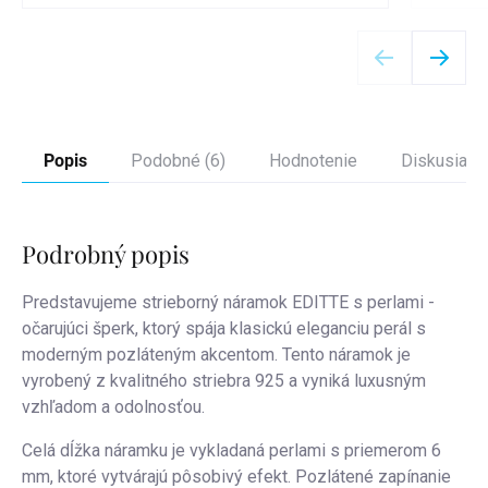
Detail
Popis
Podobné (6)
Hodnotenie
Diskusia
Podrobný popis
Predstavujeme strieborný náramok EDITTE s perlami -
očarujúci šperk, ktorý spája klasickú eleganciu perál s
moderným pozláteným akcentom. Tento náramok je
vyrobený z kvalitného striebra 925 a vyniká luxusným
vzhľadom a odolnosťou.
Celá dĺžka náramku je vykladaná perlami s priemerom 6
mm, ktoré vytvárajú pôsobivý efekt. Pozlátené zapínanie