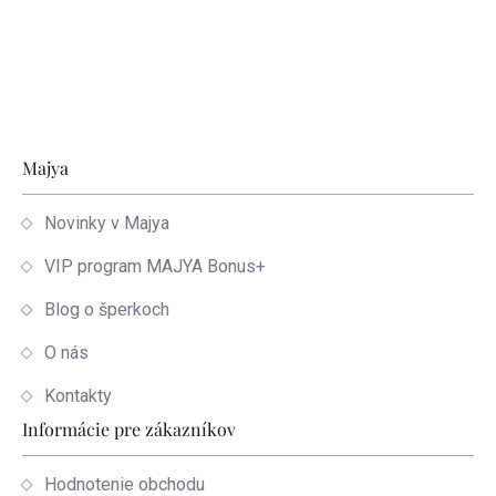
Zápätie
Majya
Novinky v Majya
VIP program MAJYA Bonus+
Blog o šperkoch
O nás
Kontakty
Informácie pre zákazníkov
Hodnotenie obchodu