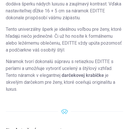
dodáva šperku nádych luxusu a zaujímavý kontrast. Vďaka
nastaviteľnej dĺžke 16 + 5 cm sa náramok EDITTE
dokonale prispôsobí vášmu zápästiu.
Tento univerzálny šperk je ideálnou voľbou pre ženy, ktoré
hľadajú niečo jedinečné. Či už ho nosíte k formálnemu
alebo ležérnemu oblečeniu, EDITTE vždy upúta pozornosť
a podčiarkne váš osobitý štýl.
Náramok tvorí dokonalú súpravu s
retiazkou EDITTE s
perlami
a umožňuje vytvoriť ucelený a štýlový vzhľad.
Tento náramok v elegantnej
darčekovej krabičke
je
skvelým darčekom pre ženy, ktoré oceňujú originalitu a
luxus.