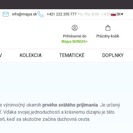
info@majya.sk
+421 222 205 777
Po - Pia: 8:00 - 14:00
SK
Nákupný
Prihlásenie do
Prázdny košík
košík
Majya BONUS+
V
KOLEKCIA
TEMATICKÉ
DOPLNKY
pre výnimočný okamih
prvého svätého prijímania
. Je určený
ť. Vďaka svojej jednoduchosti a krásnemu dizajnu je táto
deň, keď sa skutočne začína duchovná cesta.