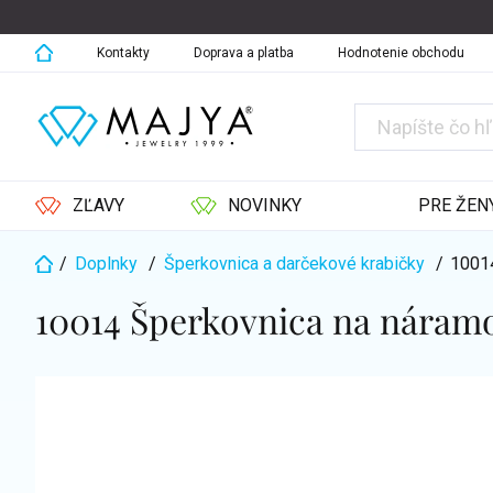
Prejsť
na
obsah
Kontakty
Doprava a platba
Hodnotenie obchodu
ZĽAVY
NOVINKY
PRE ŽEN
/
Doplnky
/
Šperkovnica a darčekové krabičky
/
10014
Domov
10014 Šperkovnica na náramo