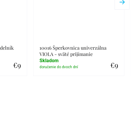
delník
10016 Šperkovnica univerzálna
VIOLA - sväté prijímanie
Skladom
€9
€9
Detail