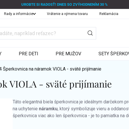
UROBTE SI RADOSŤ! DNES SO ZVÝHODNENÍM 30 %
Rady a informácie
Vrátenie a výmena tovaru
Reklamácia
Y
PRE DETI
PRE MUŽOV
SETY ŠPERKO
 Šperkovnica na náramok VIOLA - sväté prijímanie
k VIOLA - sväté prijímanie
Táto elegantná biela šperkovnica je ideálnym darčekom 
na uchytenie
náramku
, ktorý symbolizuje vieru a oddanos
šperkovnica viac ako len šperkovnica - je to pamiatka na 