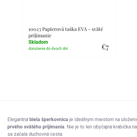
10023 Papierová taška EVA - sväté
prijímanie
Skladom
€7
Detail
Elegantná
biela šperkovnica
je ideálnym miestom na uloženi
prvého svätého prijímania
. Nie je to len obyčajná krabička n
sa začala duchovná cesta.