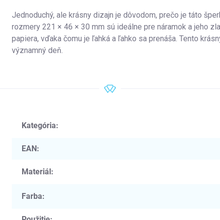
Jednoduchý, ale krásny dizajn je dôvodom, prečo je táto šper
rozmery 221 × 46 × 30 mm sú ideálne pre náramok a jeho zl
papiera, vďaka čomu je ľahká a ľahko sa prenáša. Tento krá
významný deň.
Kategória
:
EAN
:
Materiál
:
Farba
:
Použitie
: