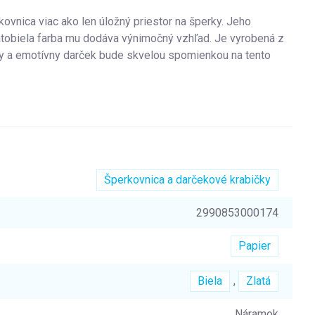
kovnica viac ako len úložný priestor na šperky. Jeho
atobiela farba mu dodáva výnimočný vzhľad. Je vyrobená z
sny a emotívny darček bude skvelou spomienkou na tento
Šperkovnica a darčekové krabičky
2990853000174
Papier
Biela
,
Zlatá
Náramok