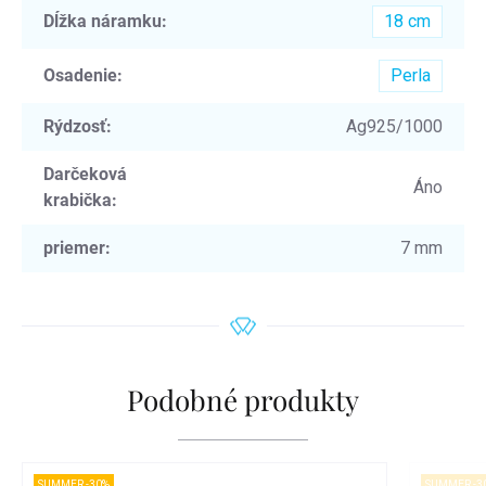
Dĺžka náramku
:
18 cm
Osadenie
:
Perla
Rýdzosť
:
Ag925/1000
Darčeková
Áno
krabička
:
priemer
:
7 mm
Podobné produkty
SUMMER -30%
SUMMER -3