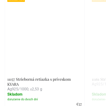
11157 Strieborná retiazka s príveskom
11161 St
KYARA
Ag925/1
Ag925/1000; ≤2,53 g
Skladom
Sklado
€57