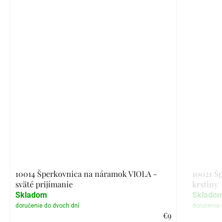
10014 Šperkovnica na náramok VIOLA -
10021 Š
sväté prijímanie
krstiny
Skladom
Sklado
€9