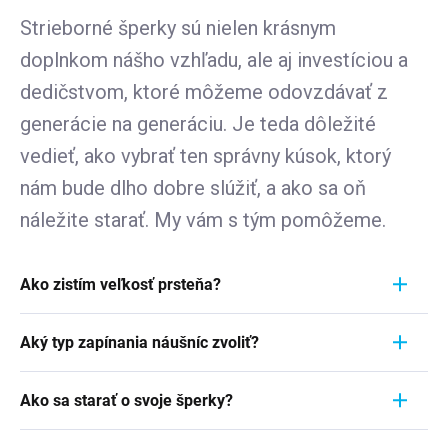
Strieborné šperky sú nielen krásnym
doplnkom nášho vzhľadu, ale aj investíciou a
dedičstvom, ktoré môžeme odovzdávať z
generácie na generáciu. Je teda dôležité
vedieť, ako vybrať ten správny kúsok, ktorý
nám bude dlho dobre slúžiť, a ako sa oň
náležite starať. My vám s tým pomôžeme.
Ako zistím veľkosť prsteňa?
Meranie prstienka je rýchly a jednoduchý proces.
Aký typ zapínania náušníc zvoliť?
Aby ste zistili jeho veľkosť, vezmite pravítko a
položte ho priamo na prstienok, ktorý momentálne
Pri výbere typu zapínania náušníc zvážte
nosíte. Dôležité je zamerať sa na jeho VNÚTORNÝ
Ako sa starať o svoje šperky?
pohodlie, bezpečnosť a štýl náušníc. Strieborné
priemer - teda vzdialenosť od jednej vnútornej
náušnice zvyčajne majú klasické háčiky, ktoré sú
Šperky sú nielen výrazom osobného štýlu a
hrany k druhej. Ak napríklad nameriate 1,7 cm,