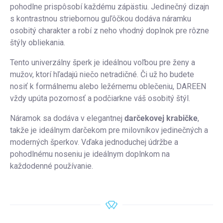
pohodlne prispôsobí každému zápästiu. Jedinečný dizajn
s kontrastnou striebornou guľôčkou dodáva náramku
osobitý charakter a robí z neho vhodný doplnok pre rôzne
štýly obliekania.
Tento univerzálny šperk je ideálnou voľbou pre ženy a
mužov, ktorí hľadajú niečo netradičné. Či už ho budete
nosiť k formálnemu alebo ležérnemu oblečeniu, DAREEN
vždy upúta pozornosť a podčiarkne váš osobitý štýl.
Náramok sa dodáva v elegantnej
darčekovej krabičke
,
takže je ideálnym darčekom pre milovníkov jedinečných a
moderných šperkov. Vďaka jednoduchej údržbe a
pohodlnému noseniu je ideálnym doplnkom na
každodenné používanie.