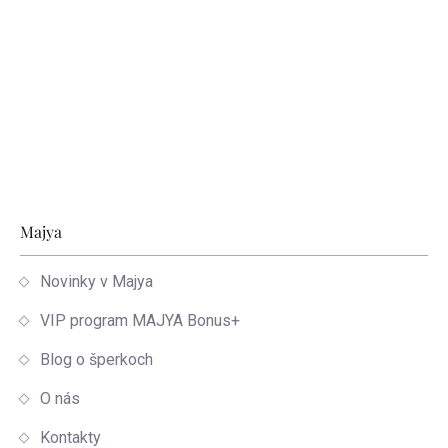
Zápätie
Majya
Novinky v Majya
VIP program MAJYA Bonus+
Blog o šperkoch
O nás
Kontakty