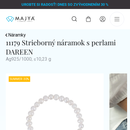
Prejsť
UROBTE SI RADOSŤ! DNES SO ZVÝHODNENÍM 30 %
na
obsah
Nákupný
košík
Náramky
11179 Strieborný náramok s perlami
DAREEN
Ag925/1000; ≤10,23 g
SUMMER -30%