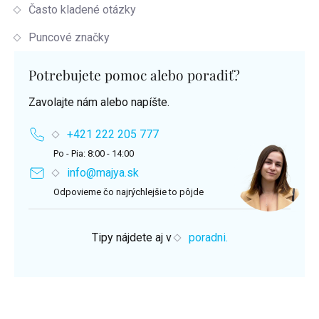
Často kladené otázky
Puncové značky
Potrebujete pomoc alebo poradiť?
Zavolajte nám alebo napíšte.
+421 222 205 777
Po - Pia: 8:00 - 14:00
info@majya.sk
Odpovieme čo najrýchlejšie to pôjde
Tipy nájdete aj v
poradni.