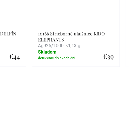
e DELFÍN
10166 Strieborné náušnice KIDO
ELEPHANTS
Ag925/1000; ≤1,13 g
Skladom
€44
€39
Detail