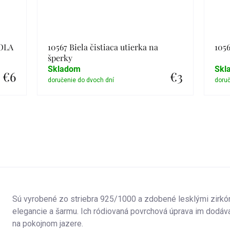
IOLA
10567 Biela čistiaca utierka na
1056
šperky
Skladom
Skl
€6
€3
Detail
Sú vyrobené zo striebra 925/1000 a zdobené lesklými zirkónm
elegancie a šarmu. Ich ródiovaná povrchová úprava im dodáva
na pokojnom jazere.