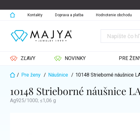
Prejsť
na
obsah
Kontakty
Doprava a platba
Hodnotenie obchodu
ZĽAVY
NOVINKY
PRE ŽEN
/
Pre ženy
/
Náušnice
/
10148 Strieborné náušnice 
Domov
10148 Strieborné náušnice 
Ag925/1000; ≤1,06 g