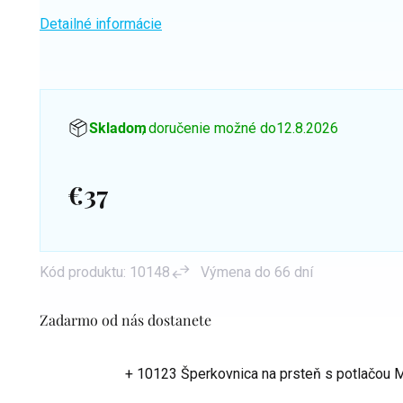
Detailné informácie
Skladom
, doručenie možné do
12.8.2026
€37
Jednotková
cena:
Kód produktu:
10148
Výmena do 66 dní
Zadarmo od nás dostanete
+ 10123 Šperkovnica na prsteň s potlačou