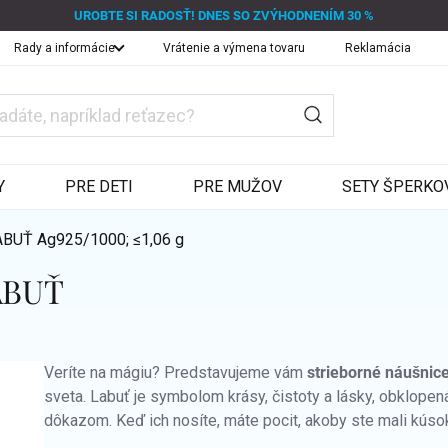
UROBTE SI RADOSŤ! DNES SO ZVÝHODNENÍM 30 %
Rady a informácie
Vrátenie a výmena tovaru
Reklamácia
Y
PRE DETI
PRE MUŽOV
SETY ŠPERKO
LABUŤ
Ag925/1000; ≤1,06 g
LABUŤ
Veríte na mágiu? Predstavujeme vám
strieborné náušnice
sveta. Labuť je symbolom krásy, čistoty a lásky, obklope
dôkazom. Keď ich nosíte, máte pocit, akoby ste mali kús