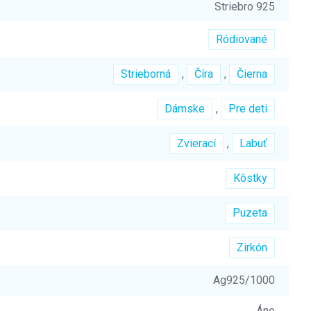
Striebro 925
Ródiované
Strieborná
,
Číra
,
Čierna
Dámske
,
Pre deti
Zvierací
,
Labuť
Kôstky
Puzeta
Zirkón
Ag925/1000
Áno