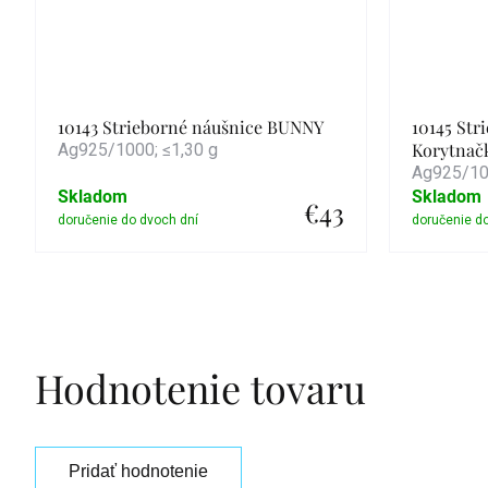
10143 Strieborné náušnice BUNNY
10145 Str
Korytnač
Ag925/1000; ≤1,30 g
Ag925/100
Skladom
Skladom
€43
Detail
Hodnotenie tovaru
Pridať hodnotenie