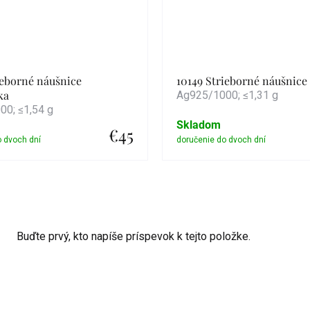
ieborné náušnice
10149 Strieborné náušnic
ka
Ag925/1000; ≤1,31 g
0; ≤1,54 g
Skladom
€45
Detail
Detail
Buďte prvý, kto napíše príspevok k tejto položke.