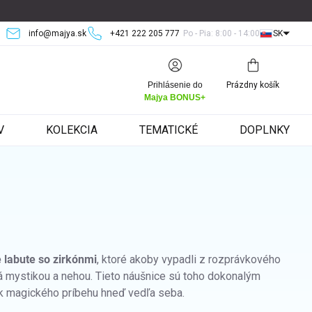
info@majya.sk
+421 222 205 777
Po - Pia: 8:00 - 14:00
SK
Nákupný
Prihlásenie do
Prázdny košík
košík
Majya BONUS+
V
KOLEKCIA
TEMATICKÉ
DOPLNKY
 labute so zirkónmi
, ktoré akoby vypadli z rozprávkového
ná mystikou a nehou. Tieto náušnice sú toho dokonalým
ok magického príbehu hneď vedľa seba.