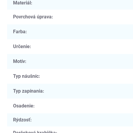
Materiál
:
Povrchová úprava
:
Farba
:
Určenie
:
Motív
:
Typ náušníc
:
Typ zapínania
:
Osadenie
:
Rýdzosť
:
Darčeková krabička
: