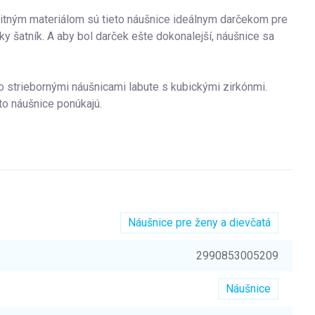
itným materiálom sú tieto náušnice ideálnym darčekom pre
ky šatník. A aby bol darček ešte dokonalejší, náušnice sa
o striebornými náušnicami labute s kubickými zirkónmi.
to náušnice ponúkajú.
Náušnice pre ženy a dievčatá
2990853005209
Náušnice