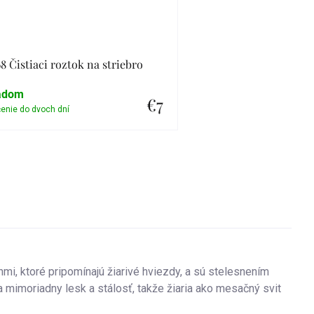
8 Čistiaci roztok na striebro
adom
€7
Detail
i, ktoré pripomínajú žiarivé hviezdy, a sú stelesnením
 mimoriadny lesk a stálosť, takže žiaria ako mesačný svit