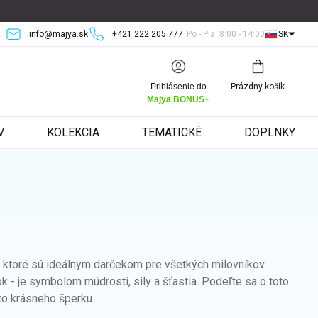
info@majya.sk
+421 222 205 777
Po - Pia: 8:00 - 14:00
SK
Nákupný
Prihlásenie do
Prázdny košík
košík
Majya BONUS+
V
KOLEKCIA
TEMATICKÉ
DOPLNKY
, ktoré sú ideálnym darčekom pre všetkých milovníkov
ok - je symbolom múdrosti, sily a šťastia. Podeľte sa o toto
to krásneho šperku.