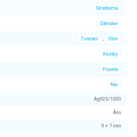
Strieborná
Dámske
Zvierací
,
Slon
Kôstky
Puzeta
Nie
Ag925/1000
Áno
9 × 7 mm