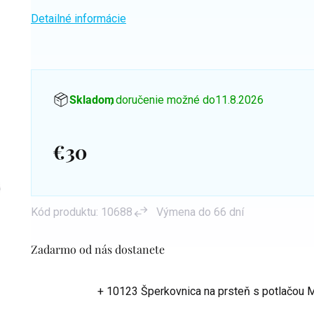
Detailné informácie
Skladom
, doručenie možné do
11.8.2026
€30
Jednotková
cena:
Kód produktu:
10688
Výmena do 66 dní
Zadarmo od nás dostanete
+ 10123 Šperkovnica na prsteň s potlačou