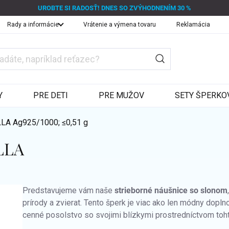
UROBTE SI RADOSŤ! DNES SO ZVÝHODNENÍM 30 %
Rady a informácie
Vrátenie a výmena tovaru
Reklamácia
Y
PRE DETI
PRE MUŽOV
SETY ŠPERKO
ELLA
Ag925/1000; ≤0,51 g
ELLA
Predstavujeme vám naše
strieborné náušnice so slonom
prírody a zvierat. Tento šperk je viac ako len módny dopln
cenné posolstvo so svojimi blízkymi prostredníctvom toh