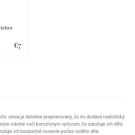
riebro
€7
tív slona je detailne prepracovaný, čo im dodáva realistický
nice odolné voči korozívnym vplyvom, čo zaručuje ich dlhú
aručuje ich bezpečné nosenie počas celého dňa.