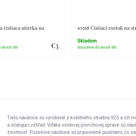
a čistiaca utierka na
10568 Čistiaci roztok na st
Skladom
€3
Detail
Detail
Tieto náušnice sú vyrobené z kvalitného striebra 925 a ich mo
a očarujúci vzhľad.
Vďaka oxidovej povrchovej úprave sú náuš
životnosť. Puzetové náušnice sú pripevnené puzetami, čo z