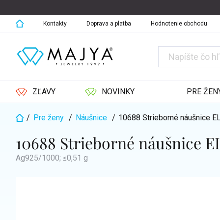
Prejsť
na
obsah
Kontakty
Doprava a platba
Hodnotenie obchodu
ZĽAVY
NOVINKY
PRE ŽEN
/
Pre ženy
/
Náušnice
/
10688 Strieborné náušnice 
Domov
10688 Strieborné náušnice 
Ag925/1000; ≤0,51 g