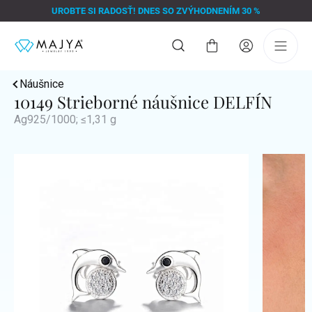
Prejsť
UROBTE SI RADOSŤ! DNES SO ZVÝHODNENÍM 30 %
na
obsah
Nákupný
košík
Náušnice
10149 Strieborné náušnice DELFÍN
Ag925/1000; ≤1,31 g