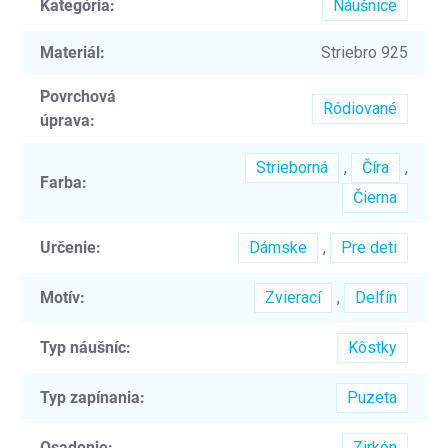
Kategória
:
Náušnice
Materiál
:
Striebro 925
Povrchová
Ródiované
úprava
:
Strieborná
,
Číra
,
Farba
:
Čierna
Určenie
:
Dámske
,
Pre deti
Motív
:
Zvierací
,
Delfín
Typ náušníc
:
Kôstky
Typ zapínania
:
Puzeta
Osadenie
:
Zirkón