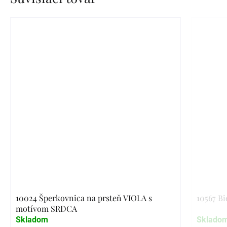
10024 Šperkovnica na prsteň VIOLA s
10567 Bi
motívom SRDCA
Skladom
Sklado