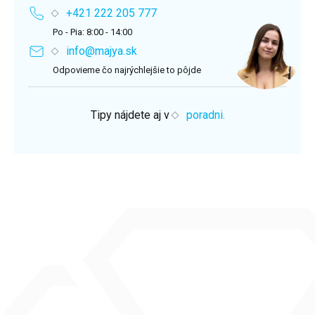
+421 222 205 777
Po - Pia: 8:00 - 14:00
info@majya.sk
Odpovieme čo najrýchlejšie to pôjde
Tipy nájdete aj v
poradni.