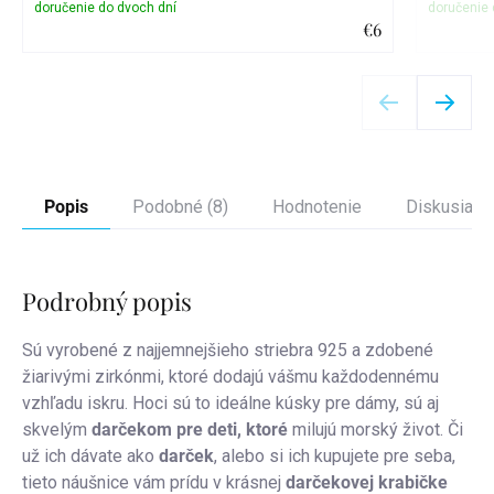
€6
Detail
Popis
Podobné (8)
Hodnotenie
Diskusia
Podrobný popis
Sú vyrobené z najjemnejšieho striebra 925 a zdobené
žiarivými zirkónmi, ktoré dodajú vášmu každodennému
vzhľadu iskru.
Hoci sú to ideálne kúsky pre dámy, sú aj
skvelým
darčekom pre deti, ktoré
milujú morský život. Či
už ich dávate ako
darček
, alebo si ich kupujete pre seba,
tieto náušnice vám prídu v krásnej
darčekovej krabičke