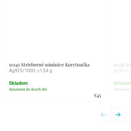
10145 Strieborné náušnice Korytnačka
10148 S
Ag925/1000; ≤1,54 g
Ag925/1
Skladom
Sklado
€45
Detail