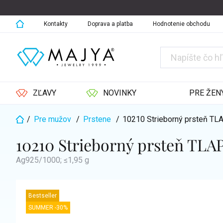
Prejsť
na
obsah
Kontakty
Doprava a platba
Hodnotenie obchodu
ZĽAVY
NOVINKY
PRE ŽEN
/
Pre mužov
/
Prstene
/
10210 Strieborný prsteň T
Domov
10210 Strieborný prsteň TLA
Ag925/1000; ≤1,95 g
Bestseller
SUMMER -30%