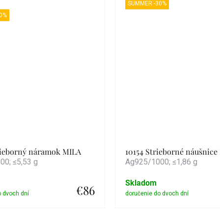
SUMMER -30%
0%
rieborný náramok MILA
10154 Strieborné náušnice
0; ≤5,53 g
Ag925/1000; ≤1,86 g
Skladom
€86
Detail
Detail