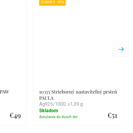
SUMMER -30%
 PAW
10355 Strieborný nastaviteľný prsteň
PAULA
Ag925/1000; ≤1,39 g
Skladom
€49
€51
Detail