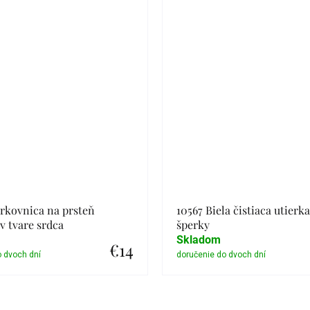
rkovnica na prsteň
10567 Biela čistiaca utierk
 tvare srdca
šperky
Skladom
€14
Detail
Detail