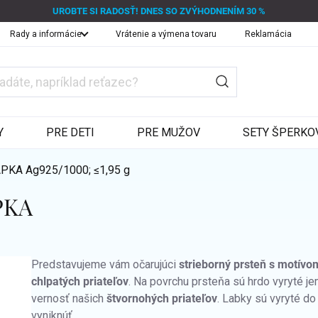
UROBTE SI RADOSŤ! DNES SO ZVÝHODNENÍM 30 %
Rady a informácie
Vrátenie a výmena tovaru
Reklamácia
Y
PRE DETI
PRE MUŽOV
SETY ŠPERKO
LAPKA
Ag925/1000; ≤1,95 g
PKA
Predstavujeme vám očarujúci
strieborný prsteň s motívo
chlpatých priateľov
.
Na povrchu prsteňa sú hrdo vyryté j
vernosť našich
štvornohých priateľov
. Labky sú vyryté d
vyniknúť.