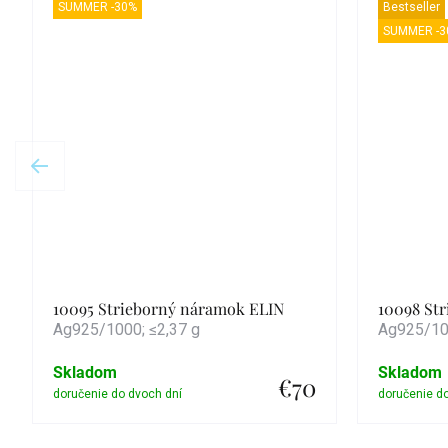
SUMMER -30%
Bestseller
SUMMER -3
10095 Strieborný náramok ELIN
10098 St
Ag925/1000; ≤2,37 g
Ag925/100
Skladom
Skladom
€70
Detail