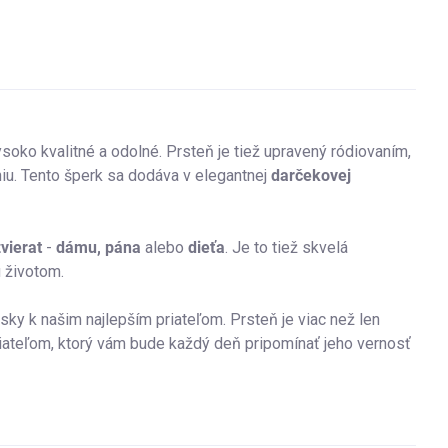
ysoko kvalitné a odolné.
Prsteň je tiež upravený ródiovaním,
niu. Tento šperk sa dodáva v elegantnej
darčekovej
vierat
-
dámu, pána
alebo
dieťa
. Je to tiež skvelá
ú životom.
sky k našim najlepším priateľom. Prsteň je viac než len
riateľom, ktorý vám bude každý deň pripomínať jeho vernosť