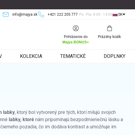
info@majya.sk
+421 222 205 777
Po - Pia: 8:00 - 14:00
SK
Nákupný
Prihlásenie do
Prázdny košík
košík
Majya BONUS+
V
KOLEKCIA
TEMATICKÉ
DOPLNKY
m labky
, ktorý bol vytvorený pre tých, ktorí milujú svojich
emné
labky, ktoré
nám pripomínajú bezpodmienečnú lásku a
o čierneho pozadia, čo im dodáva kontrast a umožňuje im