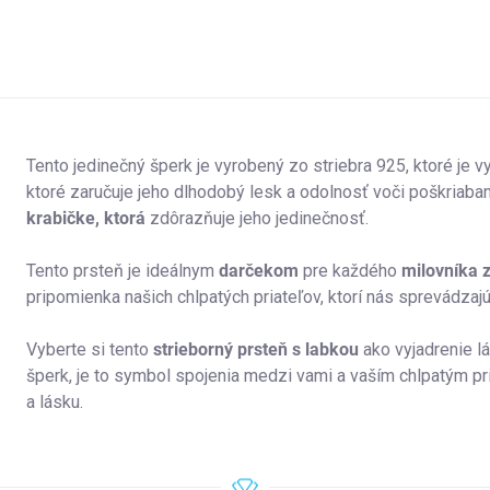
Tento jedinečný šperk je vyrobený zo striebra 925, ktoré je v
ktoré zaručuje jeho dlhodobý lesk a odolnosť voči poškriaba
krabičke, ktorá
zdôrazňuje jeho jedinečnosť.
Tento prsteň je ideálnym
darčekom
pre každého
milovníka z
pripomienka našich chlpatých priateľov, ktorí nás sprevádzaj
Vyberte si tento
strieborný prsteň s labkou
ako vyjadrenie lá
šperk, je to symbol spojenia medzi vami a vaším chlpatým p
a lásku.