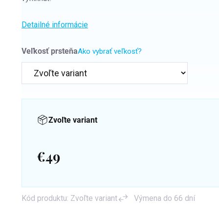
Detailné informácie
Veľkosť prsteňa
Ako vybrať veľkosť?
Zvoľte variant
€49
Jednotková
cena:
Kód produktu:
Zvoľte variant
Výmena do 66 dní