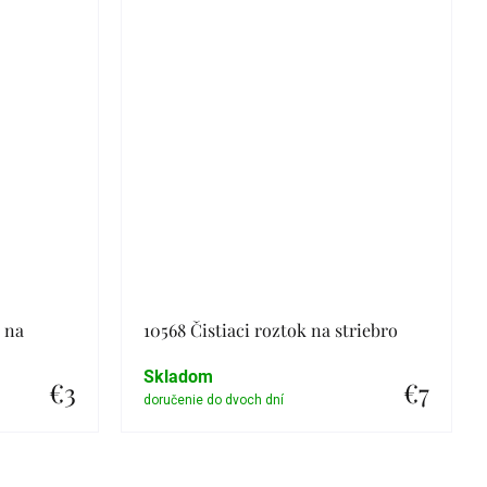
a na
10568 Čistiaci roztok na striebro
Skladom
€3
€7
Detail