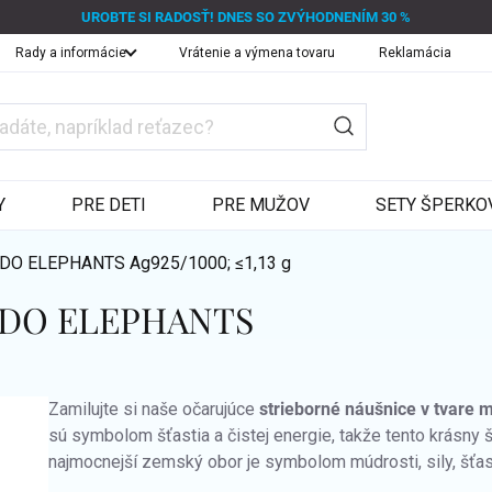
UROBTE SI RADOSŤ! DNES SO ZVÝHODNENÍM 30 %
Rady a informácie
Vrátenie a výmena tovaru
Reklamácia
Y
PRE DETI
PRE MUŽOV
SETY ŠPERKO
 KIDO ELEPHANTS
Ag925/1000; ≤1,13 g
 KIDO ELEPHANTS
Zamilujte si naše očarujúce
strieborné náušnice v tvare 
sú symbolom šťastia a čistej energie, takže tento krásny 
najmocnejší zemský obor je symbolom múdrosti, sily, šťast