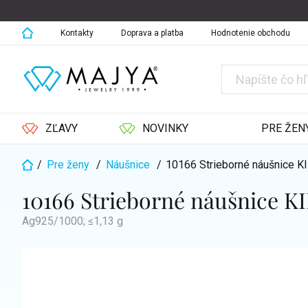
Prejsť
na
obsah
Kontakty
Doprava a platba
Hodnotenie obchodu
ZĽAVY
NOVINKY
PRE ŽEN
/
Pre ženy
/
Náušnice
/
10166 Strieborné náušnice
Domov
10166 Strieborné náušnice
Ag925/1000; ≤1,13 g