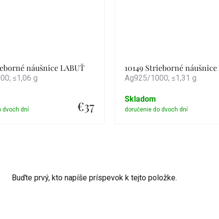
rieborné náušnice LABUŤ
10149 Strieborné náušnic
0; ≤1,06 g
Ag925/1000; ≤1,31 g
Skladom
€37
Detail
Detail
Buďte prvý, kto napíše príspevok k tejto položke.