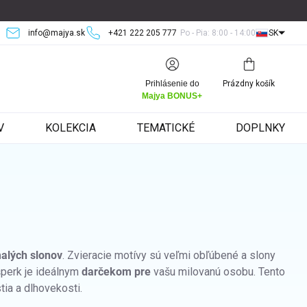
info@majya.sk
+421 222 205 777
Po - Pia: 8:00 - 14:00
SK
Nákupný
Prihlásenie do
Prázdny košík
košík
Majya BONUS+
V
KOLEKCIA
TEMATICKÉ
DOPLNKY
malých slonov
. Zvieracie motívy sú veľmi obľúbené a slony
šperk je ideálnym
darčekom pre
vašu milovanú osobu. Tento
ia a dlhovekosti.