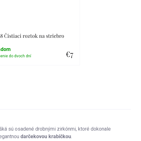
8 Čistiaci roztok na striebro
adom
€7
Detail
ušká sú osadené drobnými zirkónmi, ktoré dokonale
elegantnou
darčekovou krabičkou
.