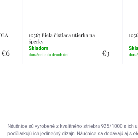
IOLA
10567 Biela čistiaca utierka na
1056
šperky
Skladom
Skl
€6
€3
Detail
Náušnice sú vyrobené z kvalitného striebra 925/1000 a ich 
podčiarkujú ich jedinečný dizajn. Náušnice sa dodávajú aj s 