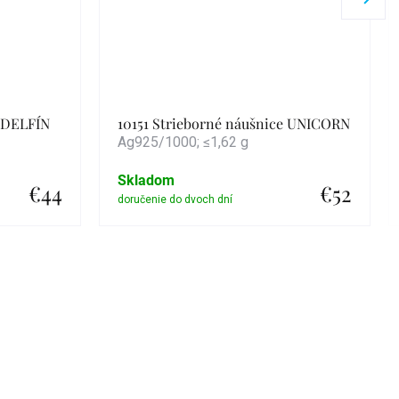
e DELFÍN
10151 Strieborné náušnice UNICORN
Ag925/1000; ≤1,62 g
Skladom
€44
€52
Detail