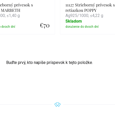
ieborný prívesok s
11127 Strieborný prívesok s
ou MARBETH
retiazkou POPPY
0; ≤1,40 g
Ag925/1000; ≤4,22 g
Skladom
€70
Detail
Detail
Buďte prvý, kto napíše príspevok k tejto položke.