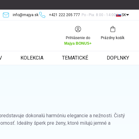
info@majya.sk
+421 222 205 777
Po - Pia: 8:00 - 14:00
SK
Nákupný
Prihlásenie do
Prázdny košík
košík
Majya BONUS+
V
KOLEKCIA
TEMATICKÉ
DOPLNKY
edstavuje dokonalú harmóniu elegancie a nežnosti. Čistý
zornosť. Ideálny šperk pre ženy, ktoré milujú jemné a