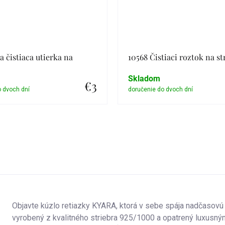
a čistiaca utierka na
10568 Čistiaci roztok na st
Skladom
€3
Detail
Detail
Objavte kúzlo retiazky KYARA, ktorá v sebe spája nadčasovú
vyrobený z kvalitného striebra 925/1000 a opatrený luxusný