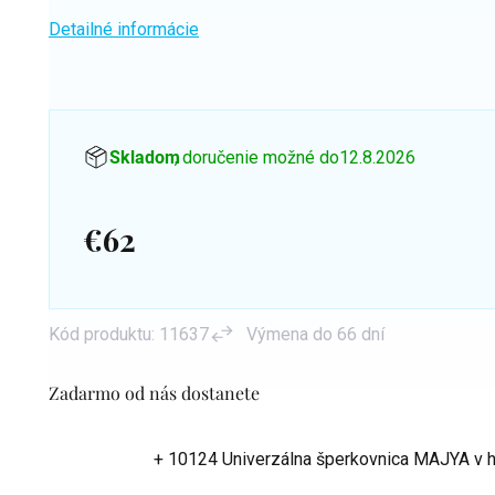
Detailné informácie
Skladom
, doručenie možné do
12.8.2026
€62
Jednotková
cena:
Kód produktu:
11637
Výmena do 66 dní
Zadarmo od nás dostanete
+ 10124 Univerzálna šperkovnica MAJYA
v 