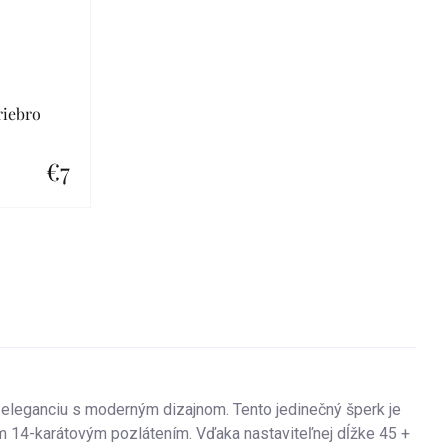
riebro
€7
 eleganciu s moderným dizajnom. Tento jedinečný šperk je
m 14-karátovým pozlátením. Vďaka nastaviteľnej dĺžke 45 +