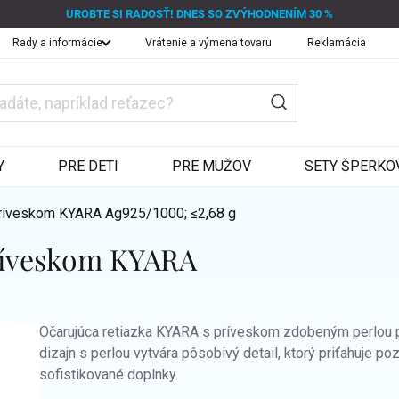
UROBTE SI RADOSŤ! DNES SO ZVÝHODNENÍM 30 %
Rady a informácie
Vrátenie a výmena tovaru
Reklamácia
Y
PRE DETI
PRE MUŽOV
SETY ŠPERKO
 príveskom KYARA
Ag925/1000; ≤2,68 g
príveskom KYARA
Očarujúca retiazka KYARA s príveskom zdobeným perlou pr
dizajn s perlou vytvára pôsobivý detail, ktorý priťahuje po
sofistikované doplnky.