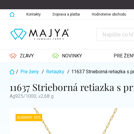
Prejsť
na
obsah
Kontakty
Doprava a platba
Hodnotenie obchodu
ZĽAVY
NOVINKY
PRE ŽEN
/
Pre ženy
/
Retiazky
/
11637 Strieborná retiazka s
Domov
11637 Strieborná retiazka s 
Ag925/1000; ≤2,68 g
SUMMER -30%