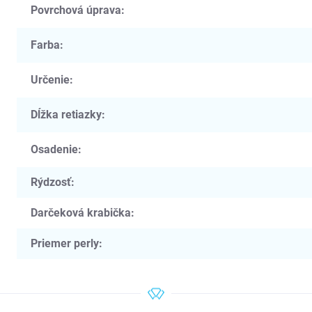
Povrchová úprava
:
Farba
:
Určenie
:
Dĺžka retiazky
:
Osadenie
:
Rýdzosť
:
Darčeková krabička
:
Priemer perly
: