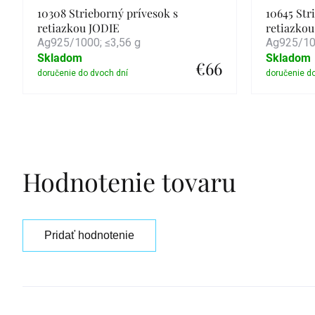
10308 Strieborný prívesok s
10645 Str
retiazkou JODIE
retiazk
Ag925/1000; ≤3,56 g
Ag925/100
Skladom
Skladom
€66
Detail
Hodnotenie tovaru
Pridať hodnotenie