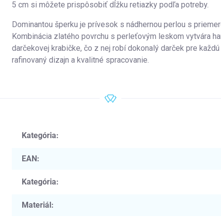
5 cm si môžete prispôsobiť dĺžku retiazky podľa potreby.
Dominantou šperku je prívesok s nádhernou perlou s priemer
Kombinácia zlatého povrchu s perleťovým leskom vytvára har
darčekovej krabičke, čo z nej robí dokonalý darček pre každú 
rafinovaný dizajn a kvalitné spracovanie.
Kategória
:
EAN
:
Kategória
:
Materiál
: