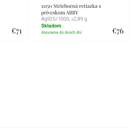
11150 Strieborná retiazka s
príveskom ABBY
Ag925/1000; ≤2,89 g
Skladom
€71
€76
Detail