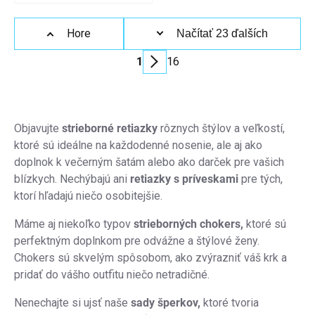
Detail
Ovládacie
Hore
Načítať 23 ďalších
prvky
1
16
výpisu
Stránkovanie
Objavujte
strieborné retiazky
rôznych štýlov a veľkostí,
ktoré sú ideálne na každodenné nosenie, ale aj ako
doplnok k večerným šatám alebo ako darček pre vašich
blízkych. Nechýbajú ani
retiazky
s príveskami
pre tých,
ktorí hľadajú niečo osobitejšie.
Máme aj niekoľko typov
strieborných chokers,
ktoré sú
perfektným doplnkom pre odvážne a štýlové ženy.
Chokers sú skvelým spôsobom, ako zvýrazniť váš krk a
pridať do vášho outfitu niečo netradičné.
Nenechajte si ujsť naše
sady šperkov,
ktoré tvoria