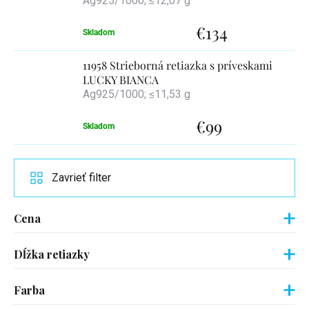
Ag925/1000; ≤12,07 g
€134
Skladom
11958 Strieborná retiazka s príveskami
LUCKY BIANCA
Ag925/1000; ≤11,53 g
€99
Skladom
Zavrieť filter
Cena
Dĺžka retiazky
Farba