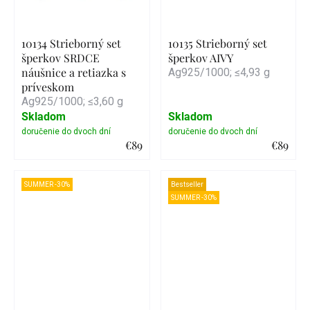
10134 Strieborný set
10135 Strieborný set
šperkov SRDCE
šperkov AIVY
náušnice a retiazka s
Ag925/1000; ≤4,93 g
príveskom
Ag925/1000; ≤3,60 g
Skladom
Skladom
€89
€89
Detail
Detail
SUMMER -30%
Bestseller
SUMMER -30%