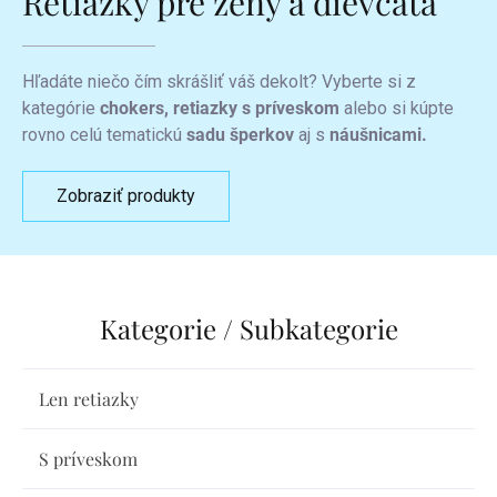
Retiazky pre ženy a dievčatá
Hľadáte niečo čím skrášliť váš dekolt? Vyberte si z
kategórie
chokers, retiazky
s príveskom
alebo si kúpte
rovno celú tematickú
sadu šperkov
aj s
náušnicami.
Zobraziť produkty
Len retiazky
S príveskom