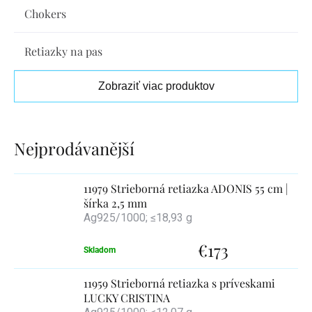
Chokers
Retiazky na pas
Zobraziť viac produktov
Výpis
produktov
11979 Strieborná retiazka ADONIS 55 cm |
šírka 2,5 mm
Ag925/1000; ≤18,93 g
€173
Skladom
11959 Strieborná retiazka s príveskami
LUCKY CRISTINA