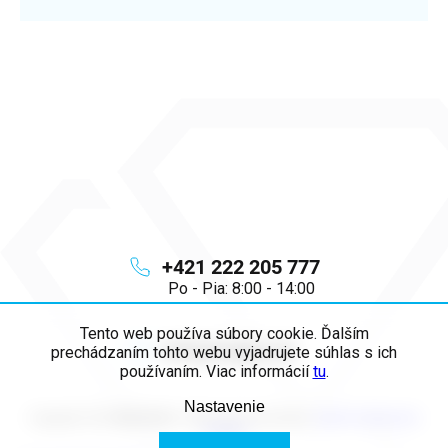
+421 222 205 777
Po - Pia: 8:00 - 14:00
Tento web používa súbory cookie. Ďalším
info
@
majya.sk
prechádzaním tohto webu vyjadrujete súhlas s ich
používaním. Viac informácií
tu
.
Nastavenie
Copyright 2026
MAJYA SK
. Všetky práva vyhradené.
Upraviť nastavenie
cookies