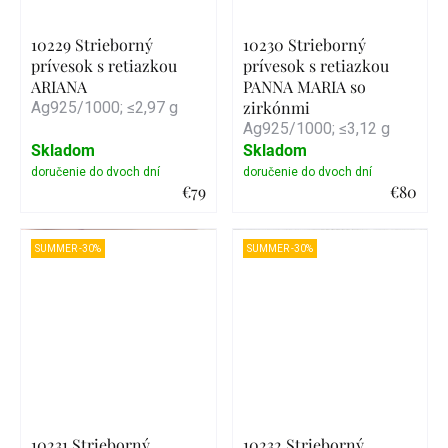
10229 Strieborný
10230 Strieborný
prívesok s retiazkou
prívesok s retiazkou
ARIANA
PANNA MARIA so
zirkónmi
Ag925/1000; ≤2,97 g
Ag925/1000; ≤3,12 g
Skladom
Skladom
€79
€80
Detail
Detail
SUMMER -30%
SUMMER -30%
10231 Strieborný
10232 Strieborný