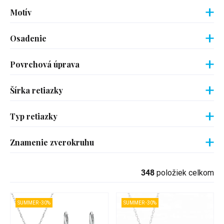
Motív
Osadenie
Povrchová úprava
Šírka retiazky
Typ retiazky
Znamenie zverokruhu
348
položiek celkom
SUMMER -30%
SUMMER -30%