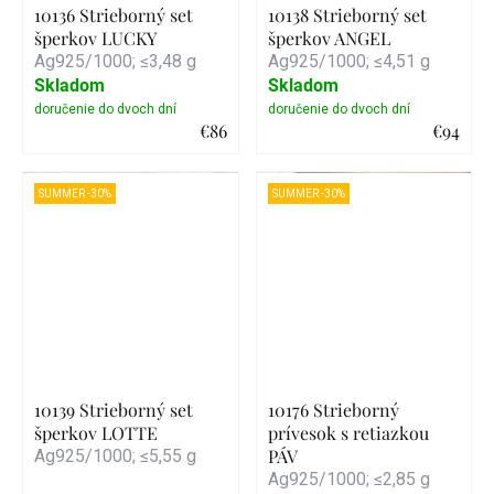
10136 Strieborný set
10138 Strieborný set
šperkov LUCKY
šperkov ANGEL
Ag925/1000; ≤3,48 g
Ag925/1000; ≤4,51 g
Skladom
Skladom
€86
€94
Detail
Detail
SUMMER -30%
SUMMER -30%
10139 Strieborný set
10176 Strieborný
šperkov LOTTE
prívesok s retiazkou
PÁV
Ag925/1000; ≤5,55 g
Ag925/1000; ≤2,85 g