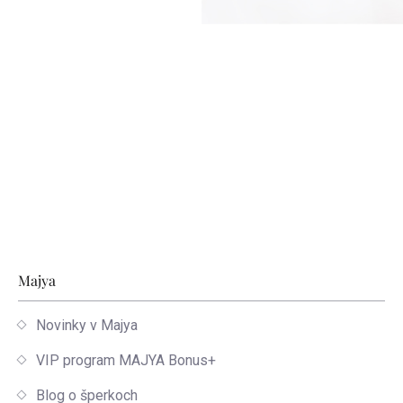
Zápätie
Majya
Novinky v Majya
VIP program MAJYA Bonus+
Blog o šperkoch