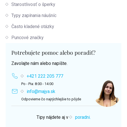
Starostlivosť o šperky
Typy zapínania náušníc
Často kladené otázky
Puncové značky
Potrebujete pomoc alebo poradiť?
Zavolajte nám alebo napíšte.
+421 222 205 777
Po - Pia: 8:00 - 14:00
info@majya.sk
Odpovieme čo najrýchlejšie to pôjde
Tipy nájdete aj v
poradni.