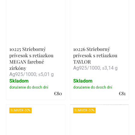
10225 Strieborný
10226 Strieborný
prívesok s retiazkou
prívesok s retiazkou
MEGAN farebné
TAYLOR
zirkóny
Ag925/1000; ≤3,14 g
Ag925/1000; ≤5,01 g
Skladom
Skladom
€80
€81
Detail
Detail
SUMMER -30%
SUMMER -30%