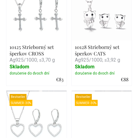
10125 Strieborný set
10128 Strieborný set
šperkov CROSS
šperkov CATS
Ag925/1000; ≤3,70 g
Ag925/1000; ≤3,92 g
Skladom
Skladom
€83
€88
Detail
Detail
Bestseller
Bestseller
SUMMER -30%
SUMMER -30%