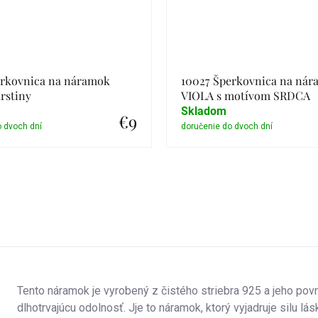
erkovnica na náramok
10027 Šperkovnica na ná
rstiny
VIOLA s motívom SRDCA
Skladom
€9
Detail
Detail
Tento náramok je vyrobený z čistého striebra 925 a jeho pov
dlhotrvajúcu odolnosť. J
je to náramok, ktorý vyjadruje silu lás