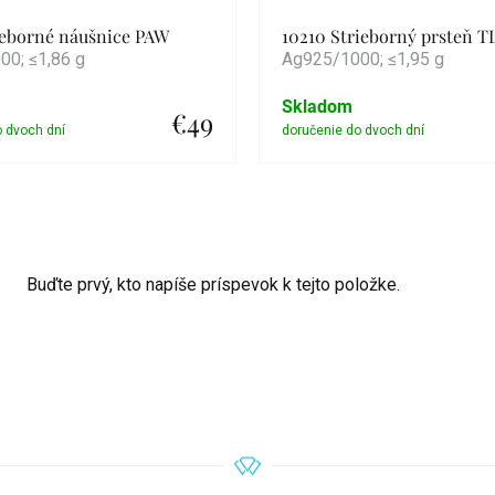
ieborné náušnice PAW
10210 Strieborný prsteň 
0; ≤1,86 g
Ag925/1000; ≤1,95 g
Skladom
€49
Detail
Detail
Buďte prvý, kto napíše príspevok k tejto položke.