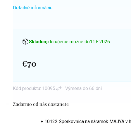
Detailné informácie
Skladom
, doručenie možné do
11.8.2026
€70
Jednotková
cena:
Kód produktu:
10095
Výmena do 66 dní
Zadarmo od nás dostanete
+ 10122 Šperkovnica na náramok MAJYA
v 