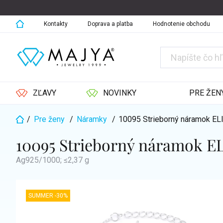
Prejsť
na
obsah
Kontakty
Doprava a platba
Hodnotenie obchodu
ZĽAVY
NOVINKY
PRE ŽEN
/
Pre ženy
/
Náramky
/
10095 Strieborný náramok E
Domov
10095 Strieborný náramok E
Ag925/1000; ≤2,37 g
SUMMER -30%