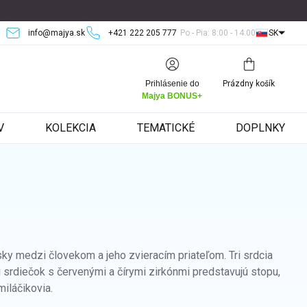
info@majya.sk
+421 222 205 777
Po - Pia: 8:00 - 14:00
SK
Nákupný
Prihlásenie do
Prázdny košík
košík
Majya BONUS+
V
KOLEKCIA
TEMATICKÉ
DOPLNKY
sky medzi človekom a jeho zvieracím priateľom. Tri srdcia
ri srdiečok s červenými a čírymi zirkónmi predstavujú stopu,
miláčikovia.