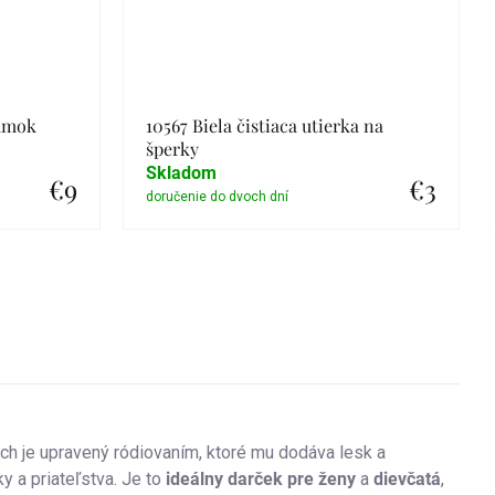
ramok
10567 Biela čistiaca utierka na
šperky
Skladom
€9
€3
Detail
rch je upravený ródiovaním, ktoré mu dodáva lesk a
ky a priateľstva. Je to
ideálny darček pre ženy
a
dievčatá
,