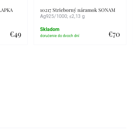
TLAPKA
10217 Strieborný náramok SONAM
Ag925/1000; ≤2,13 g
Skladom
€49
€70
Detail