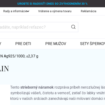
UROBTE SI RADOSŤ! DNES SO ZVÝHODNENÍM 30 %
Rady a informácie
Vrátenie a výmena tovaru
Reklamácia
Y
PRE DETI
PRE MUŽOV
SETY ŠPERKO
LIN
Ag925/1000; ≤2,37 g
LIN
Tento
strieborný náramok
rozpráva príbeh nerozlučnej lá
symbolizujú vášeň, čistotu a vernosť, zatiaľ čo labky vnút
ktorú v našich srdciach zanechávajú naši milovaní domáci 