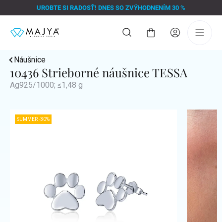
Prejsť
UROBTE SI RADOSŤ! DNES SO ZVÝHODNENÍM 30 %
na
obsah
Nákupný
košík
Náušnice
10436 Strieborné náušnice TESSA
Ag925/1000; ≤1,48 g
SUMMER -30%