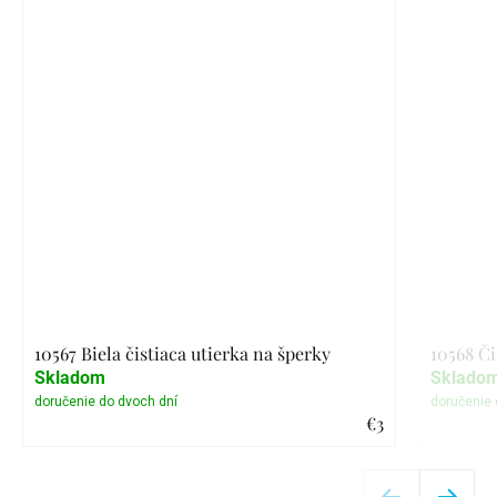
10567 Biela čistiaca utierka na šperky
10568 Či
Skladom
Sklado
€3
Detail