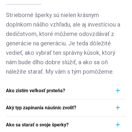
Strieborné šperky sú nielen krásnym
doplnkom nášho vzhľadu, ale aj investíciou a
dedičstvom, ktoré môžeme odovzdávať z
generácie na generáciu. Je teda dôležité
vedieť, ako vybrať ten správny kúsok, ktorý
nám bude dlho dobre slúžiť, a ako sa oň
náležite starať. My vám s tým pomôžeme.
Ako zistím veľkosť prsteňa?
Meranie prstienka je rýchly a jednoduchý proces.
Aký typ zapínania náušníc zvoliť?
Aby ste zistili jeho veľkosť, vezmite pravítko a
položte ho priamo na prstienok, ktorý momentálne
Pri výbere typu zapínania náušníc zvážte
nosíte. Dôležité je zamerať sa na jeho VNÚTORNÝ
Ako sa starať o svoje šperky?
pohodlie, bezpečnosť a štýl náušníc. Strieborné
priemer - teda vzdialenosť od jednej vnútornej