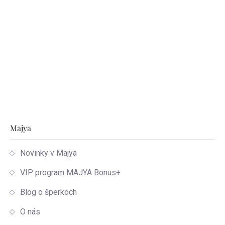
Zápätie
Majya
Novinky v Majya
VIP program MAJYA Bonus+
Blog o šperkoch
O nás