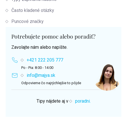
Často kladené otázky
Puncové značky
Potrebujete pomoc alebo poradiť?
Zavolajte nám alebo napíšte.
+421 222 205 777
Po - Pia: 8:00 - 14:00
info@majya.sk
Odpovieme čo najrýchlejšie to pôjde
Tipy nájdete aj v
poradni.