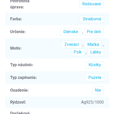
Povrchová
Ródiované
úprava
:
Farba
:
Strieborná
Určenie
:
Dámske
,
Pre deti
Zvierací
,
Mačka
,
Motív
:
Psík
,
Labky
Typ náušníc
:
Kôstky
Typ zapínania
:
Puzeta
Osadenie
:
Nie
Rýdzosť
:
Ag925/1000
Darčeková