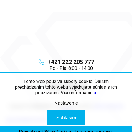
+421 222 205 777
Po - Pia: 8:00 - 14:00
Tento web používa súbory cookie. Ďalším
info
@
majya.sk
prechádzaním tohto webu vyjadrujete súhlas s ich
používaním. Viac informácií
tu
.
Nastavenie
Copyright 2026
MAJYA SK
. Všetky práva vyhradené.
Upraviť nastavenie
cookies
Súhlasím
Vytvoril Shoptet Premium
Dnes zľava 30% na 1. nákup. Tu kliknite pre zľavu.