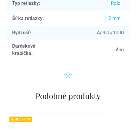
Typ retiazky
:
Rolo
Šírka retiazky
:
2 mm
Rýdzosť
:
Ag925/1000
Darčeková
Áno
krabička
:
Podobné produkty
SUMMER -30%