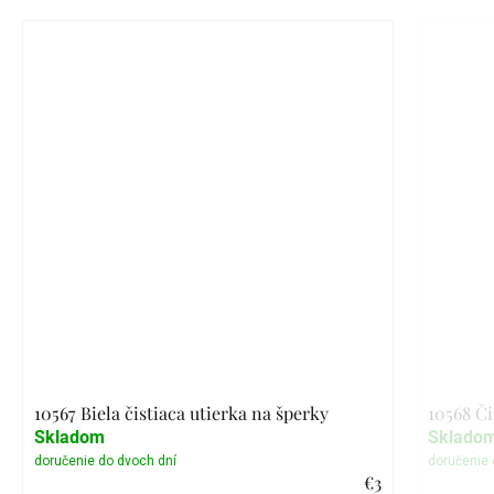
10567 Biela čistiaca utierka na šperky
10568 Či
Skladom
Sklado
€3