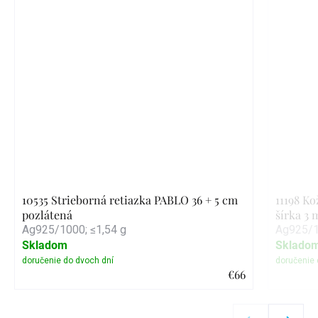
10535 Strieborná retiazka PABLO 36 + 5 cm
11198 K
pozlátená
šírka 3
Ag925/1000; ≤1,54 g
Ag925/1
Skladom
Sklado
€66
Detail