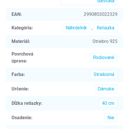
dievčatá
EAN
:
2990853022329
Kategória
:
Náhrdelník
,
Retiazka
Materiál
:
Striebro 925
Povrchová
Ródiované
úprava
:
Farba
:
Strieborná
Určenie
:
Dámske
Dĺžka retiazky
:
40 cm
Osadenie
:
Nie