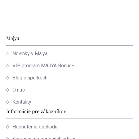
Zápätie
Majya
Novinky v Majya
VIP program MAJYA Bonus+
Blog o šperkoch
O nás
Kontakty
Informácie pre zákazníkov
Hodnotenie obchodu
Spracovanie osobných údajov