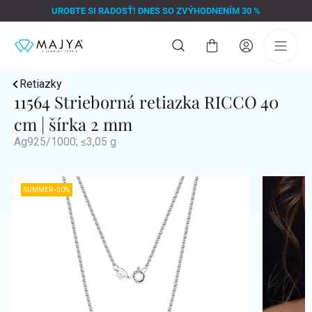
Prejsť
UROBTE SI RADOSŤ! DNES SO ZVÝHODNENÍM 30 %
na
obsah
Nákupný
košík
Retiazky
11564 Strieborná retiazka RICCO 40
cm | šírka 2 mm
Ag925/1000; ≤3,05 g
SUMMER -30%