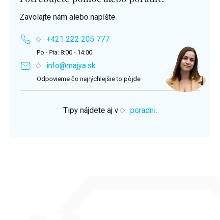
Zavolajte nám alebo napíšte.
+421 222 205 777
Po - Pia: 8:00 - 14:00
info@majya.sk
Odpovieme čo najrýchlejšie to pôjde
Tipy nájdete aj v
poradni.