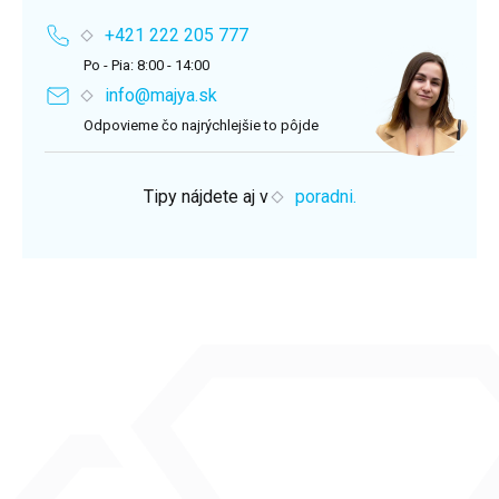
+421 222 205 777
Po - Pia: 8:00 - 14:00
info@majya.sk
Odpovieme čo najrýchlejšie to pôjde
Tipy nájdete aj v
poradni.