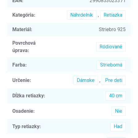
EAN
:
2990853023371
Kategória
:
Náhrdelník
,
Retiazka
Materiál
:
Striebro 925
Povrchová
Ródiované
úprava
:
Farba
:
Strieborná
Určenie
:
Dámske
,
Pre deti
Dĺžka retiazky
:
40 cm
Osadenie
:
Nie
Typ retiazky
:
Had