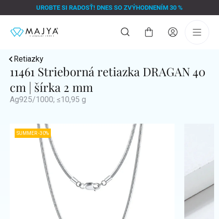
Prejsť
UROBTE SI RADOSŤ! DNES SO ZVÝHODNENÍM 30 %
na
obsah
Nákupný
košík
Retiazky
11461 Strieborná retiazka DRAGAN 40
cm | šírka 2 mm
Ag925/1000; ≤10,95 g
SUMMER -30%