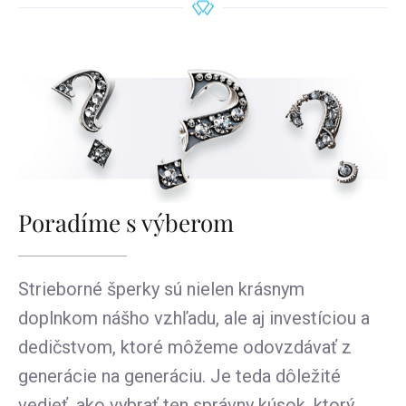
Poradíme s výberom
Strieborné šperky sú nielen krásnym
doplnkom nášho vzhľadu, ale aj investíciou a
dedičstvom, ktoré môžeme odovzdávať z
generácie na generáciu. Je teda dôležité
vedieť, ako vybrať ten správny kúsok, ktorý