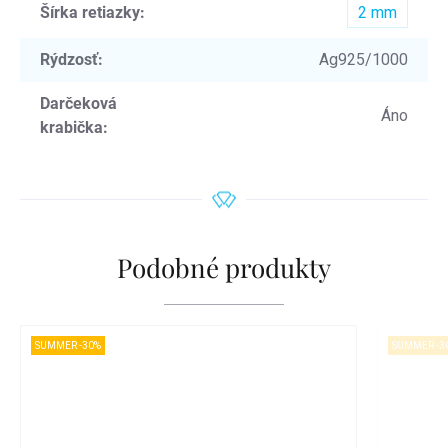
Šírka retiazky
:
2 mm
Rýdzosť
:
Ag925/1000
Darčeková
Áno
krabička
:
Podobné produkty
SUMMER -30%
SUMMER -3