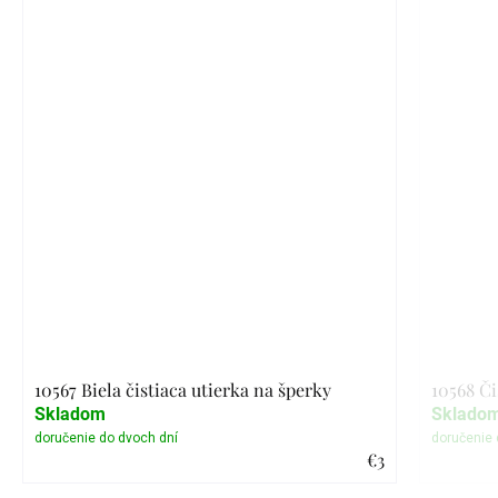
10567 Biela čistiaca utierka na šperky
10568 Či
Skladom
Sklado
€3