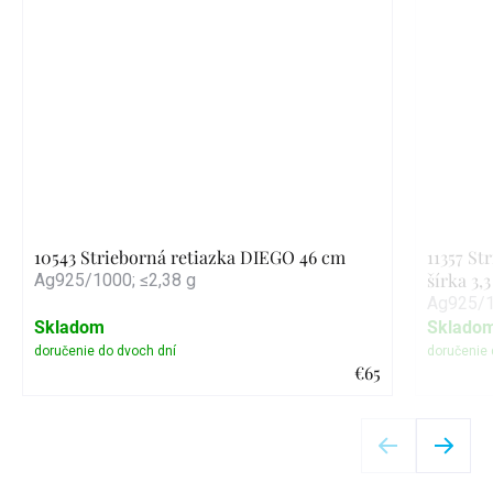
10543 Strieborná retiazka DIEGO 46 cm
11357 St
šírka 3,
Ag925/1000; ≤2,38 g
Ag925/1
Skladom
Sklado
€65
Detail