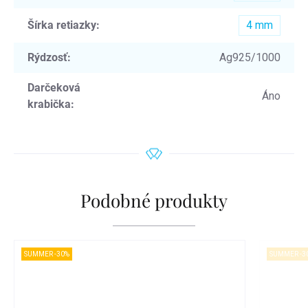
Šírka retiazky
:
4 mm
Rýdzosť
:
Ag925/1000
Darčeková
Áno
krabička
:
Podobné produkty
SUMMER -30%
SUMMER -3