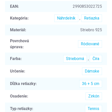
EAN
:
2990853022725
Kategória
:
Náhrdelník
,
Retiazka
Materiál
:
Striebro 925
Povrchová
Ródiované
úprava
:
Farba
:
Strieborná
,
Číra
Určenie
:
Dámske
Dĺžka retiazky
:
36 + 5 cm
Osadenie
:
Zirkón
Typ retiazky
:
Tennis