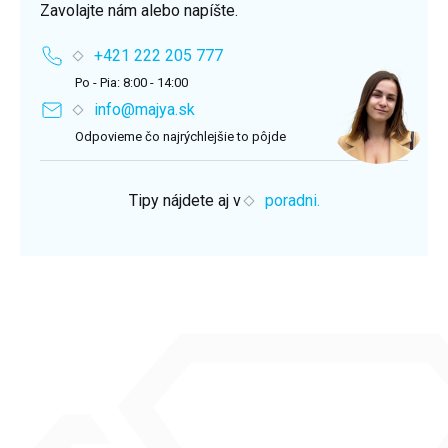
Zavolajte nám alebo napíšte.
+421 222 205 777
Po - Pia: 8:00 - 14:00
info@majya.sk
Odpovieme čo najrýchlejšie to pôjde
Tipy nájdete aj v
poradni.