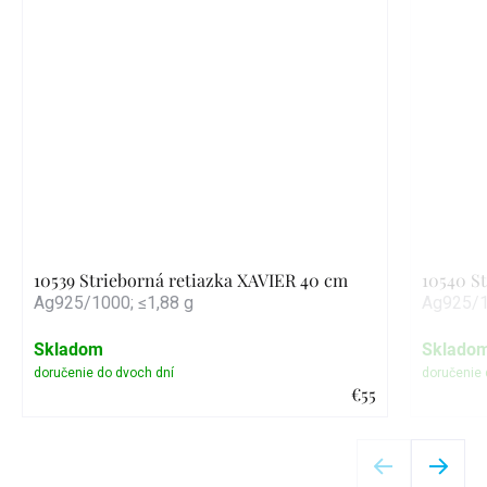
10539 Strieborná retiazka XAVIER 40 cm
10540 St
Ag925/1000; ≤1,88 g
Ag925/1
Skladom
Sklado
€55
Detail