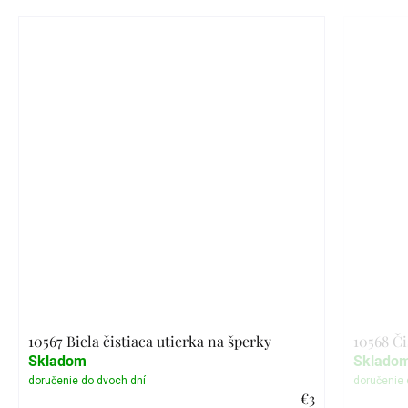
10567 Biela čistiaca utierka na šperky
10568 Či
Skladom
Sklado
€3