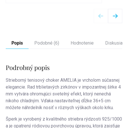
Detail
Popis
Podobné (6)
Hodnotenie
Diskusia
Podrobný popis
Strieborný tenisový choker AMELIA je vrcholom súčasnej
elegancie. Rad trblietavých zirkónov v impozantnej šírke 4
mm vytvára ohromujúci svetelný efekt, ktorý nenechá
nikoho chladným. Vďaka nastaviteľnej dĺžke 36+5 cm
môžete náhrdelník nosiť v rôznych výškach okolo krku.
Šperk je vyrobený z kvalitného striebra rýdzosti 925/1000
a je opatrený ródiovou povrchovou úpravou, ktorá zaisťuje