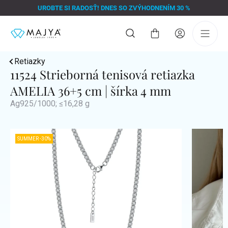
Prejsť
UROBTE SI RADOSŤ! DNES SO ZVÝHODNENÍM 30 %
na
obsah
Nákupný
košík
Retiazky
11524 Strieborná tenisová retiazka
AMELIA 36+5 cm | šírka 4 mm
Ag925/1000; ≤16,28 g
SUMMER -30%