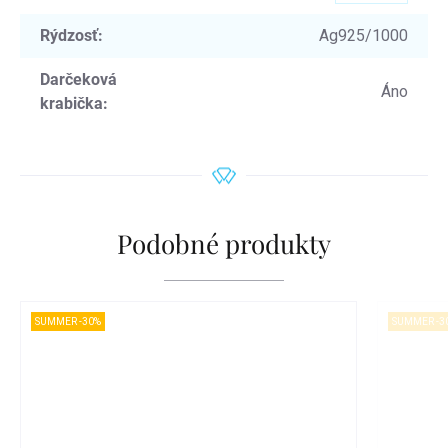
Rýdzosť
:
Ag925/1000
Darčeková
Áno
krabička
:
Podobné produkty
SUMMER -30%
SUMMER -3