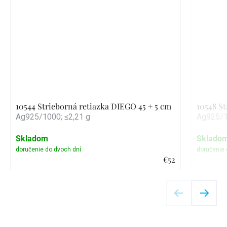
10544 Strieborná retiazka DIEGO 45 + 5 cm
10548 S
Ag925/1000; ≤2,21 g
Ag925/1
Skladom
Sklado
€52
Detail