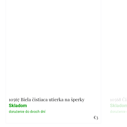
10567 Biela čistiaca utierka na šperky
10568 Či
Skladom
Sklado
€3