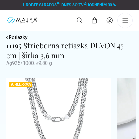
Prejsť
UROBTE SI RADOSŤ! DNES SO ZVÝHODNENÍM 30 %
na
obsah
Nákupný
košík
Retiazky
11195 Strieborná retiazka DEVON 45
cm | šírka 3,6 mm
Ag925/1000; ≤9,80 g
SUMMER -30%