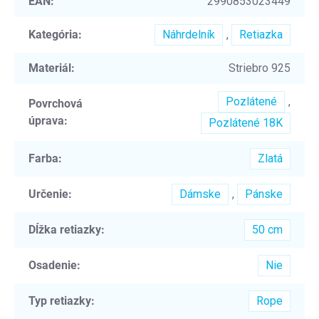
EAN
:
2990853023449
Kategória
:
Náhrdelník
,
Retiazka
Materiál
:
Striebro 925
Pozlátené
,
Povrchová
úprava
:
Pozlátené 18K
Farba
:
Zlatá
Určenie
:
Dámske
,
Pánske
Dĺžka retiazky
:
50 cm
Osadenie
:
Nie
Typ retiazky
:
Rope