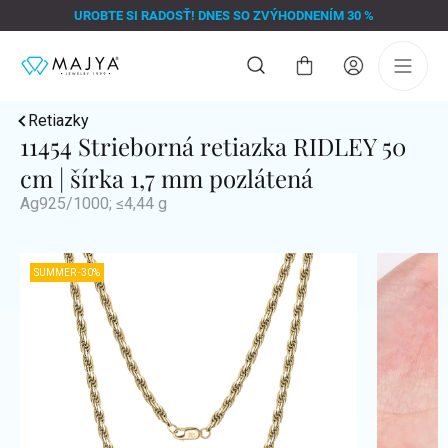
Prejsť
UROBTE SI RADOSŤ! DNES SO ZVÝHODNENÍM 30 %
na
obsah
Nákupný
košík
Retiazky
11454 Strieborná retiazka RIDLEY 50
cm | šírka 1,7 mm pozlátená
Ag925/1000; ≤4,44 g
SUMMER -30%