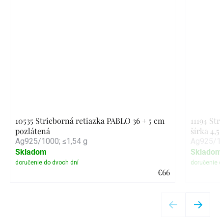
10535 Strieborná retiazka PABLO 36 + 5 cm
11194 St
pozlátená
šírka 4
Ag925/1000; ≤1,54 g
Ag925/1
Skladom
Sklado
€66
Detail