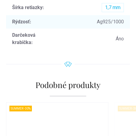
Šírka retiazky
:
1,7 mm
Rýdzosť
:
Ag925/1000
Darčeková
Áno
krabička
:
Podobné produkty
SUMMER -30%
SUMMER -3