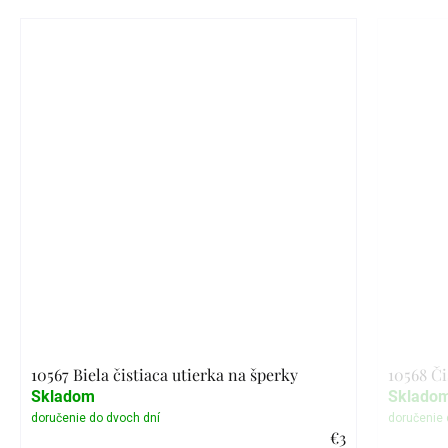
10567 Biela čistiaca utierka na šperky
10568 Či
Skladom
Sklado
€3