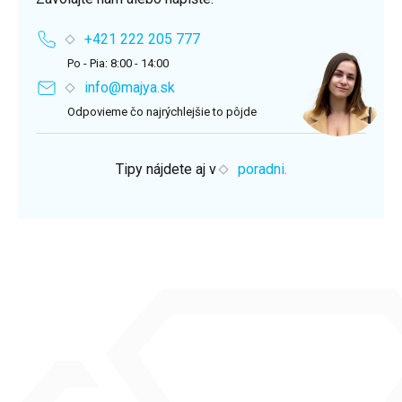
+421 222 205 777
Po - Pia: 8:00 - 14:00
info@majya.sk
Odpovieme čo najrýchlejšie to pôjde
Tipy nájdete aj v
poradni.