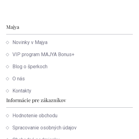
Zápätie
Majya
Novinky v Majya
VIP program MAJYA Bonus+
Blog o šperkoch
O nás
Kontakty
Informácie pre zákazníkov
Hodnotenie obchodu
Spracovanie osobných údajov