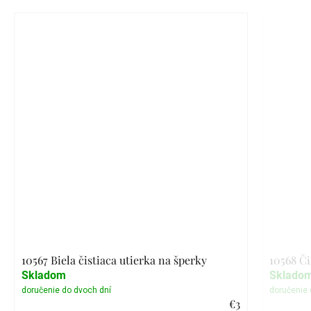
10567 Biela čistiaca utierka na šperky
10568 Či
Skladom
Sklado
€3