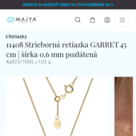
Prejsť
UROBTE SI RADOSŤ! DNES SO ZVÝHODNENÍM 30 %
na
obsah
Nákupný
košík
Retiazky
11408 Strieborná retiazka GARRET 45
cm | šírka 0,6 mm pozlátená
Ag925/1000; ≤1,03 g