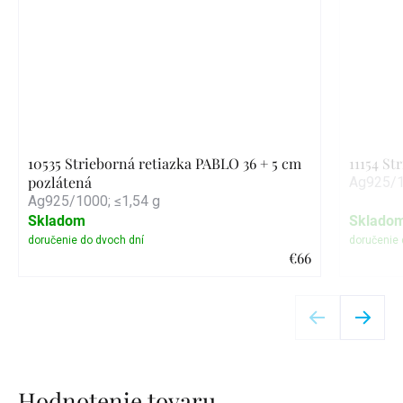
10535 Strieborná retiazka PABLO 36 + 5 cm
11154 St
pozlátená
Ag925/1
Ag925/1000; ≤1,54 g
Skladom
Sklado
€66
Detail
Hodnotenie tovaru