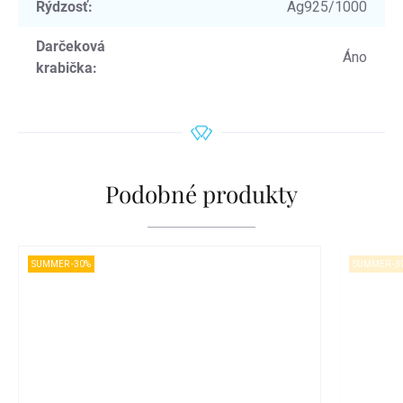
Rýdzosť
:
Ag925/1000
Darčeková
Áno
krabička
:
Podobné produkty
SUMMER -30%
SUMMER -3