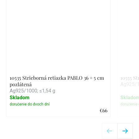
10535 Strieborná retiazka PABLO 36 + 5 cm
10555 S
pozlátená
Ag925/1
Ag925/1000; ≤1,54 g
Skladom
Sklado
€66
Detail