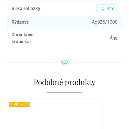
Šírka retiazky
:
1,5 mm
Rýdzosť
:
Ag925/1000
Darčeková
Áno
krabička
:
Podobné produkty
SUMMER -30%