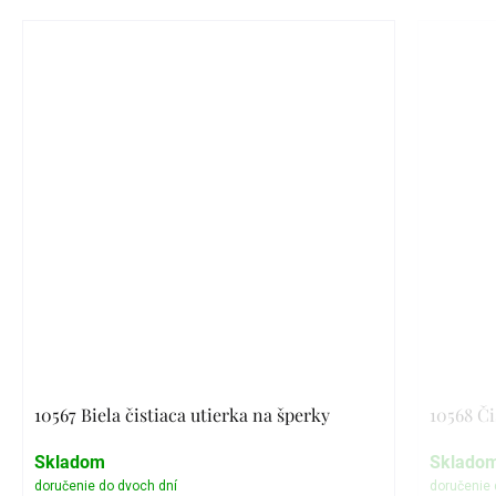
10567 Biela čistiaca utierka na šperky
10568 Či
Skladom
Sklado