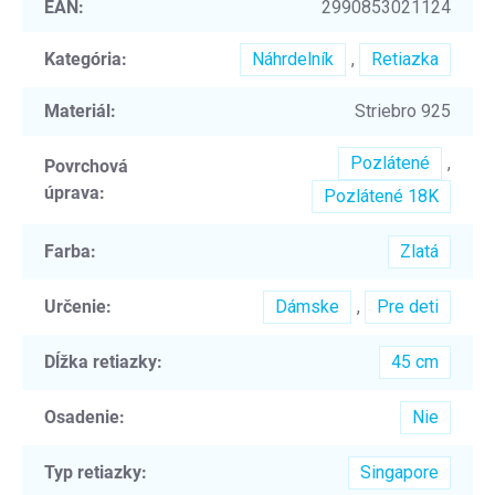
EAN
:
2990853021124
Kategória
:
Náhrdelník
,
Retiazka
Materiál
:
Striebro 925
Pozlátené
,
Povrchová
úprava
:
Pozlátené 18K
Farba
:
Zlatá
Určenie
:
Dámske
,
Pre deti
Dĺžka retiazky
:
45 cm
Osadenie
:
Nie
Typ retiazky
:
Singapore