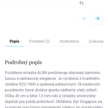
€3
Detail
Popis
Podobné (5)
Hodnotenie
Diskusia
Podrobný popis
Pozlátená retiazka ALAN predstavuje dokonalú harmóniu
luxusu a nadčasovej elegancie. Je vyrobená z kvalitného
striebra 925/1000 a opatrená exkluzívnym 18-karátovým
pozlátením, ktoré dodáva šperku nádherný zlatý odtieň.
Dĺžka 45 cm a šírka 1,5 mm robí z retiazky univerzálny
doplnok pre každú príležitosť. Obľúbený štýl Singapore sa
vyznačuje precíznym prepletením článkov do špirálovitého