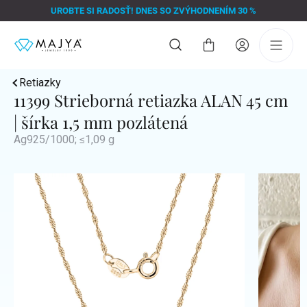
Prejsť
UROBTE SI RADOSŤ! DNES SO ZVÝHODNENÍM 30 %
na
obsah
Nákupný
košík
Retiazky
11399 Strieborná retiazka ALAN 45 cm
| šírka 1,5 mm pozlátená
Ag925/1000; ≤1,09 g