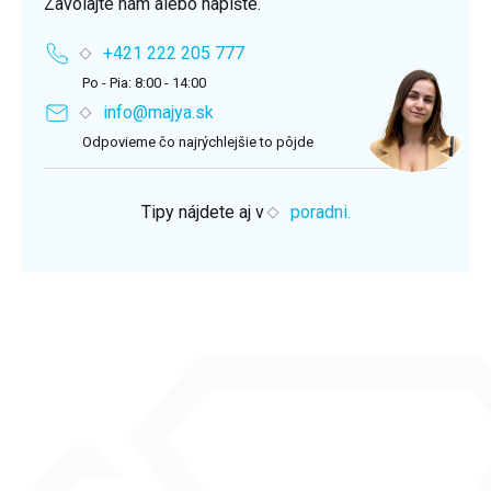
Zavolajte nám alebo napíšte.
+421 222 205 777
Po - Pia: 8:00 - 14:00
info@majya.sk
Odpovieme čo najrýchlejšie to pôjde
Tipy nájdete aj v
poradni.