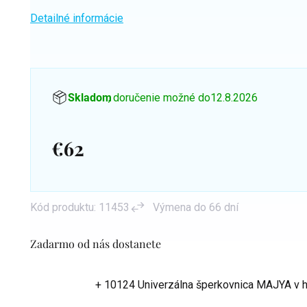
Detailné informácie
Skladom
, doručenie možné do
12.8.2026
€62
Jednotková
cena:
Kód produktu:
11453
Výmena do 66 dní
Zadarmo od nás dostanete
+ 10124 Univerzálna šperkovnica MAJYA
v 