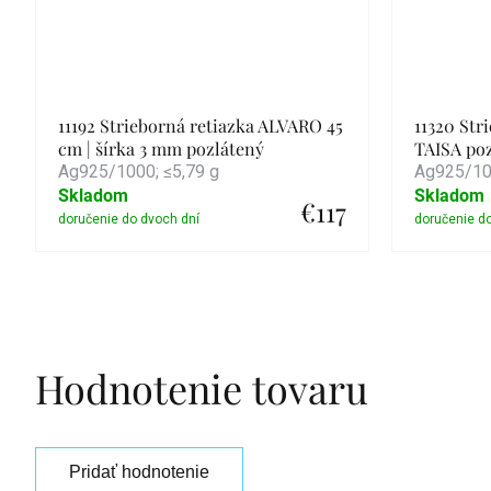
11192 Strieborná retiazka ALVARO 45
11320 Str
cm | šírka 3 mm pozlátený
TAISA po
Ag925/1000; ≤5,79 g
Ag925/100
Skladom
Skladom
€117
Detail
Hodnotenie tovaru
Pridať hodnotenie