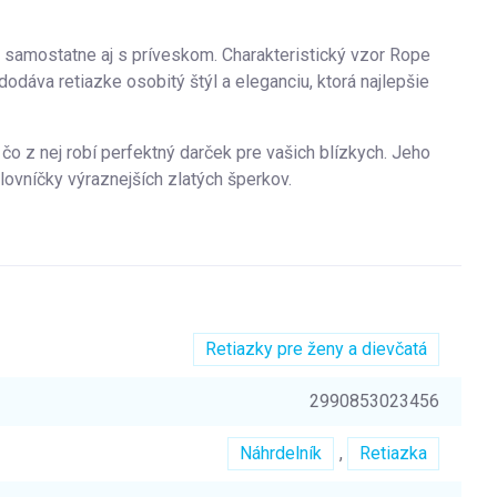
 samostatne aj s príveskom. Charakteristický vzor Rope
odáva retiazke osobitý štýl a eleganciu, ktorá najlepšie
čo z nej robí perfektný darček pre vašich blízkych. Jeho
ovníčky výraznejších zlatých šperkov.
Retiazky pre ženy a dievčatá
2990853023456
Náhrdelník
,
Retiazka