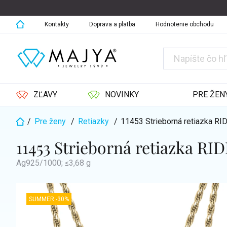
Prejsť
na
obsah
Kontakty
Doprava a platba
Hodnotenie obchodu
ZĽAVY
NOVINKY
PRE ŽEN
/
Pre ženy
/
Retiazky
/
11453 Strieborná retiazka RI
Domov
11453 Strieborná retiazka RI
Ag925/1000; ≤3,68 g
SUMMER -30%