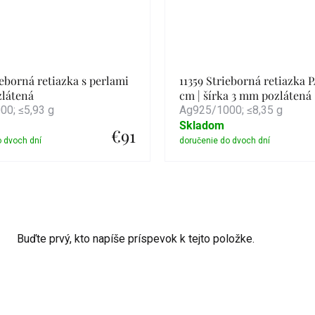
ieborná retiazka s perlami
11359 Strieborná retiazka
zlátená
cm | šírka 3 mm pozlátená
0; ≤5,93 g
Ag925/1000; ≤8,35 g
Skladom
€91
Detail
Detail
Buďte prvý, kto napíše príspevok k tejto položke.