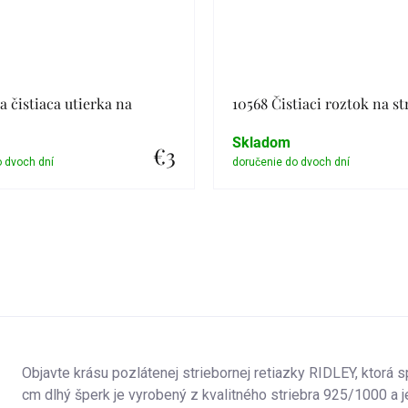
a čistiaca utierka na
10568 Čistiaci roztok na st
Skladom
€3
Detail
Detail
Objavte krásu pozlátenej striebornej retiazky RIDLEY, ktorá
cm dlhý šperk je vyrobený z kvalitného striebra 925/1000 a 