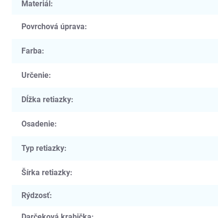
Materiál
:
Povrchová úprava
:
Farba
:
Určenie
:
Dĺžka retiazky
:
Osadenie
:
Typ retiazky
:
Šírka retiazky
:
Rýdzosť
:
Darčeková krabička
: