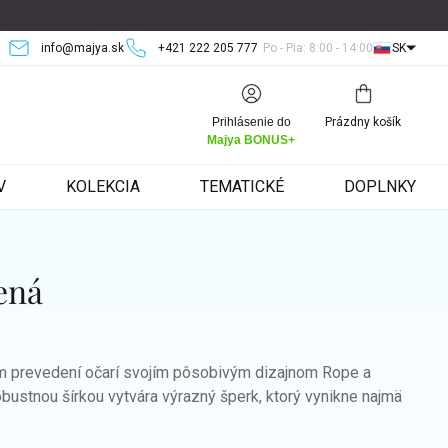
info@majya.sk
+421 222 205 777
Po - Pia: 8:00 - 14:00
SK
Nákupný
Prihlásenie do
Prázdny košík
košík
Majya BONUS+
V
KOLEKCIA
TEMATICKÉ
DOPLNKY
ená
m prevedení očarí svojím pôsobivým dizajnom Rope a
obustnou šírkou vytvára výrazný šperk, ktorý vynikne najmä