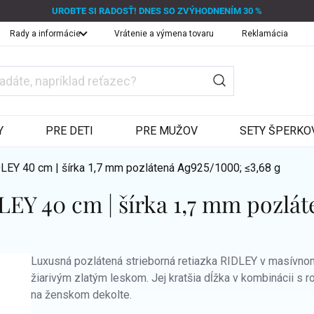
UROBTE SI RADOSŤ! DNES SO ZVÝHODNENÍM 30 %
Rady a informácie
Vrátenie a výmena tovaru
Reklamácia
Y
PRE DETI
PRE MUŽOV
SETY ŠPERKO
DLEY 40 cm | šírka 1,7 mm pozlátená
Ag925/1000; ≤3,68 g
DLEY 40 cm | šírka 1,7 mm pozlát
Luxusná pozlátená strieborná retiazka RIDLEY v masívno
žiarivým zlatým leskom. Jej kratšia dĺžka v kombinácii s r
na ženskom dekolte.