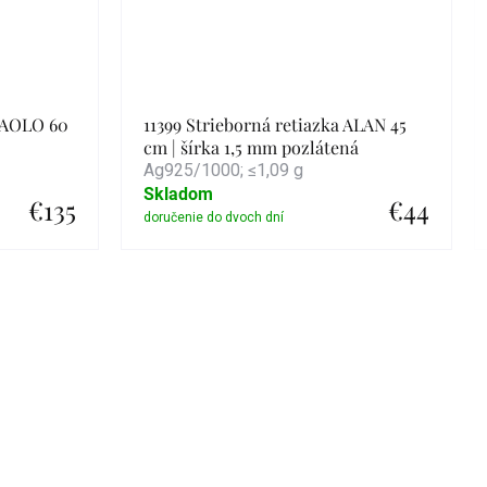
 PAOLO 60
11399 Strieborná retiazka ALAN 45
cm | šírka 1,5 mm pozlátená
Ag925/1000; ≤1,09 g
Skladom
€135
€44
Detail