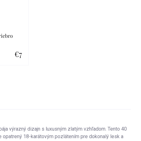
riebro
€7
 spája výrazný dizajn s luxusným zlatým vzhľadom. Tento 40
je opatrený 18-karátovým pozlátením pre dokonalý lesk a