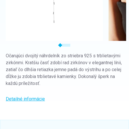
Očarujúci dvojitý náhrdelník zo striebra 925 s trblietavými
zirkónmi. Kratšiu časť zdobí rad zirkónov v elegantnej línii,
zatiaľ čo dlhšia retiazka jemne padá do výstrihu a po celej
dĺžke ju zdobia trblietavé kamienky. Dokonalý šperk na
každú príležitosť.
Detailné informácie