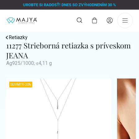
Prejsť
UROBTE SI RADOSŤ! DNES SO ZVÝHODNENÍM 30 %
na
obsah
Nákupný
košík
Retiazky
11277 Strieborná retiazka s príveskom
JEANA
Ag925/1000; ≤4,11 g
SUMMER -30%