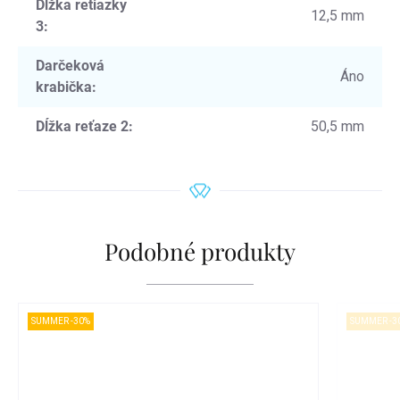
Dĺžka retiazky
12,5 mm
3
:
Darčeková
Áno
krabička
:
Dĺžka reťaze 2
:
50,5 mm
Podobné produkty
SUMMER -30%
SUMMER -3