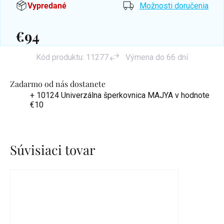
Vypredané
Možnosti doručenia
€94
Jednotková
Kód produktu:
11277
Výmena do 66 dní
cena:
Zadarmo od nás dostanete
+ 10124 Univerzálna šperkovnica MAJYA
v hodnote
€10
Súvisiaci tovar