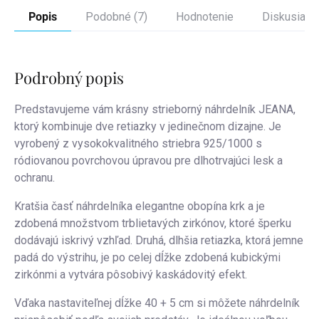
Popis
Podobné (7)
Hodnotenie
Diskusia
Podrobný popis
Predstavujeme vám krásny strieborný náhrdelník JEANA,
ktorý kombinuje dve retiazky v jedinečnom dizajne. Je
vyrobený z vysokokvalitného striebra 925/1000 s
ródiovanou povrchovou úpravou pre dlhotrvajúci lesk a
ochranu.
Kratšia časť náhrdelníka elegantne obopína krk a je
zdobená množstvom trblietavých zirkónov, ktoré šperku
dodávajú iskrivý vzhľad. Druhá, dlhšia retiazka, ktorá jemne
padá do výstrihu, je po celej dĺžke zdobená kubickými
zirkónmi a vytvára pôsobivý kaskádovitý efekt.
Vďaka nastaviteľnej dĺžke 40 + 5 cm si môžete náhrdelník