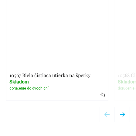
10567 Biela čistiaca utierka na šperky
10568 Či
Skladom
Sklado
€3
Detail