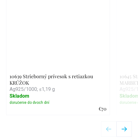
10639 Strieborný prívesok s retiazkou
10645 St
KRÚŽOK
MARBE
Ag925/1000; ≤1,19 g
Ag925/1
Skladom
Sklado
€70
Detail