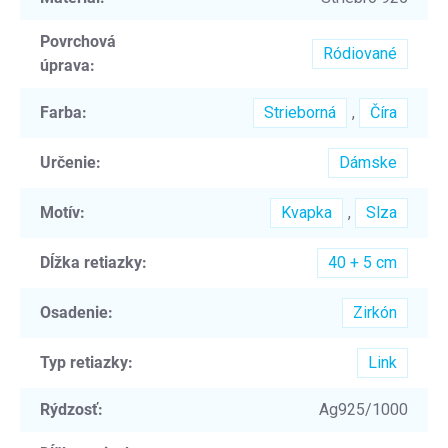
Povrchová
Ródiované
úprava
:
Farba
:
Strieborná
,
Číra
Určenie
:
Dámske
Motív
:
Kvapka
,
Slza
Dĺžka retiazky
:
40 + 5 cm
Osadenie
:
Zirkón
Typ retiazky
:
Link
Rýdzosť
:
Ag925/1000