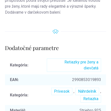
prispôsobiť podľa svojich predstáv. Je ideálnou voľbou
pre ženy, ktoré majú rady elegantné a výrazné šperky.
Dodávame v darčekovom balení.
Dodatočné parametre
Retiazky pre ženy a
Kategória
:
dievčatá
EAN
:
2990853019893
Prívesok
,
Náhrdelník
,
Kategória
:
Retiazka
Materiál
:
Striebro 925