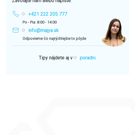
Zavolajte nám alebo napíšte.
+421 222 205 777
Po - Pia: 8:00 - 14:00
info@majya.sk
Odpovieme čo najrýchlejšie to pôjde
Tipy nájdete aj v
poradni.