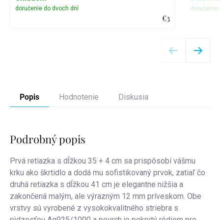
€3
Detail
Popis
Hodnotenie
Diskusia
Podrobný popis
Prvá retiazka s dĺžkou 35 + 4 cm sa prispôsobí vášmu
krku ako škrtidlo a dodá mu sofistikovaný prvok, zatiaľ čo
druhá retiazka s dĺžkou 41 cm je elegantne nižšia a
zakončená malým, ale výrazným 12 mm príveskom. Obe
vrstvy sú vyrobené z vysokokvalitného striebra s
rýdzosťou Ag925/1000 a povrch je pokrytý ródiom pre