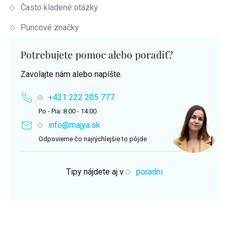
Často kladené otázky
Puncové značky
Potrebujete pomoc alebo poradiť?
Zavolajte nám alebo napíšte.
+421 222 205 777
Po - Pia: 8:00 - 14:00
info@majya.sk
Odpovieme čo najrýchlejšie to pôjde
Tipy nájdete aj v
poradni.