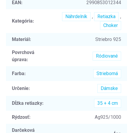
EAN
:
2990853012344
Náhrdelník
,
Retiazka
,
Kategória
:
Choker
Materiál
:
Striebro 925
Povrchová
Ródiované
úprava
:
Farba
:
Strieborná
Určenie
:
Dámske
Dĺžka retiazky
:
35 + 4 cm
Rýdzosť
:
Ag925/1000
Darčeková