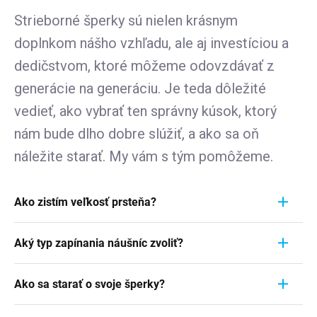
Strieborné šperky sú nielen krásnym
doplnkom nášho vzhľadu, ale aj investíciou a
dedičstvom, ktoré môžeme odovzdávať z
generácie na generáciu. Je teda dôležité
vedieť, ako vybrať ten správny kúsok, ktorý
nám bude dlho dobre slúžiť, a ako sa oň
náležite starať. My vám s tým pomôžeme.
Ako zistím veľkosť prsteňa?
Meranie prstienka je rýchly a jednoduchý proces.
Aký typ zapínania náušníc zvoliť?
Aby ste zistili jeho veľkosť, vezmite pravítko a
položte ho priamo na prstienok, ktorý momentálne
Pri výbere typu zapínania náušníc zvážte
nosíte. Dôležité je zamerať sa na jeho VNÚTORNÝ
Ako sa starať o svoje šperky?
pohodlie, bezpečnosť a štýl náušníc. Strieborné
priemer - teda vzdialenosť od jednej vnútornej
náušnice zvyčajne majú klasické háčiky, ktoré sú
Šperky sú nielen výrazom osobného štýlu a
hrany k druhej. Ak napríklad nameriate 1,7 cm,