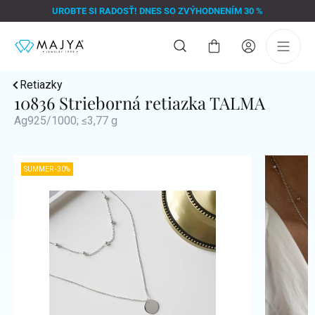
Prejsť
UROBTE SI RADOSŤ! DNES SO ZVÝHODNENÍM 30 %
na
obsah
Nákupný
košík
Retiazky
10836 Strieborná retiazka TALMA
Ag925/1000; ≤3,77 g
SUMMER -30%