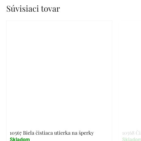
Súvisiaci tovar
10567 Biela čistiaca utierka na šperky
10568 Či
Skladom
Sklado