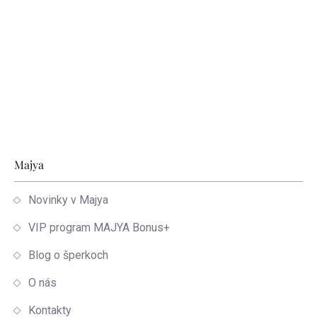
Zápätie
Majya
Novinky v Majya
VIP program MAJYA Bonus+
Blog o šperkoch
O nás
Kontakty