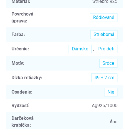
Materiál
:
Striebro 925
Povrchová
Ródiované
úprava
:
Farba
:
Strieborná
Určenie
:
Dámske
,
Pre deti
Motív
:
Srdce
Dĺžka retiazky
:
49 + 2 cm
Osadenie
:
Nie
Rýdzosť
:
Ag925/1000
Darčeková
Áno
krabička
: