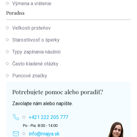
Výmena a vrátenie
Poradna
Veľkosti prsteňov
Starostlivosť o šperky
Typy zapínania náušníc
Často kladené otázky
Puncové značky
Potrebujete pomoc alebo poradiť?
Zavolajte nám alebo napíšte.
+421 222 205 777
Po - Pia: 8:00 - 14:00
info@majya.sk