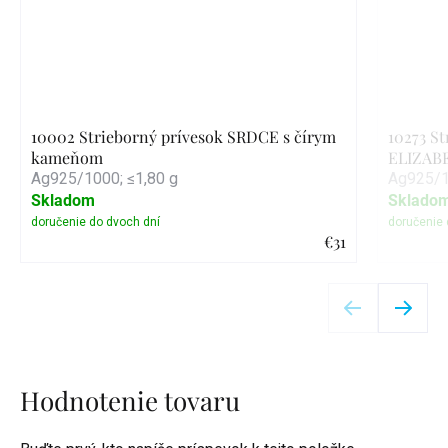
10002 Strieborný prívesok SRDCE s čírym
10273 S
kameňom
ELIZAB
Ag925/1000; ≤1,80 g
Ag925/1
Skladom
Sklado
€31
Detail
Hodnotenie tovaru