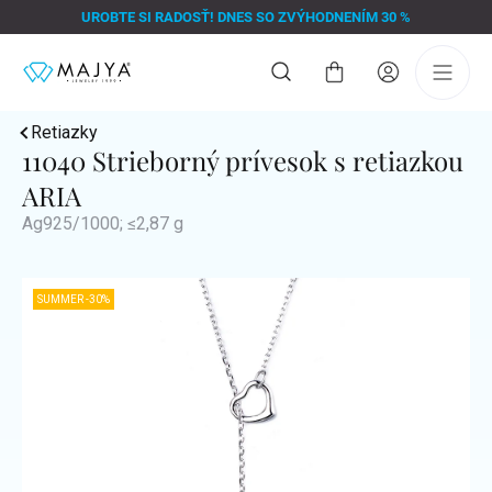
Prejsť
UROBTE SI RADOSŤ! DNES SO ZVÝHODNENÍM 30 %
na
obsah
Nákupný
košík
Retiazky
11040 Strieborný prívesok s retiazkou
ARIA
Ag925/1000; ≤2,87 g
SUMMER -30%