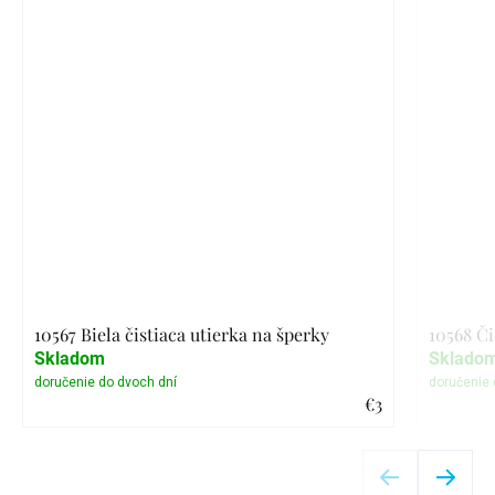
10567 Biela čistiaca utierka na šperky
10568 Či
Skladom
Sklado
€3
Detail