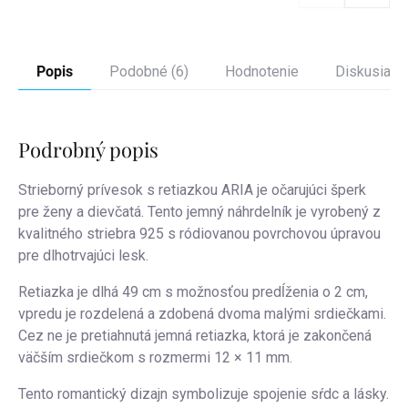
Popis
Podobné (6)
Hodnotenie
Diskusia
Podrobný popis
Strieborný prívesok s retiazkou ARIA je očarujúci šperk
pre ženy a dievčatá. Tento jemný náhrdelník je vyrobený z
kvalitného striebra 925 s ródiovanou povrchovou úpravou
pre dlhotrvajúci lesk.
Retiazka je dlhá 49 cm s možnosťou predĺženia o 2 cm,
vpredu je rozdelená a zdobená dvoma malými srdiečkami.
Cez ne je pretiahnutá jemná retiazka, ktorá je zakončená
väčším srdiečkom s rozmermi 12 × 11 mm.
Tento romantický dizajn symbolizuje spojenie sŕdc a lásky.