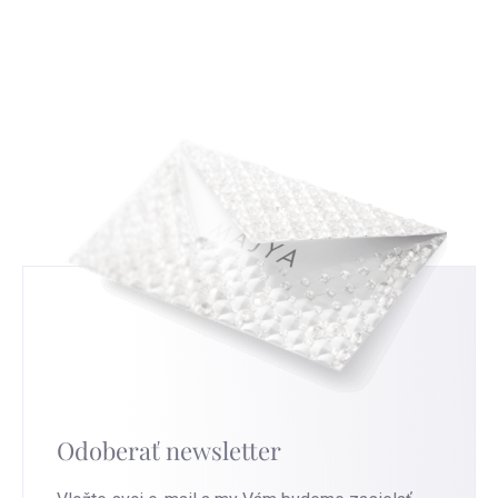
s tradičným českým zlatníctvom a
uvádět nemusíte, ale když nám ho sdělíte,
strieborníctvom. Zistíte, ako čítať a interpretovať
budeme moc rádi a pomůže nám to ve zlepšování
tieto značky, a tým získate nový pohľad na
našich služeb. Pro nejrychlejší výměnu přejděte na
strieborné šperky, ktoré nosíte.
túto stránku
.
Odoberať newsletter