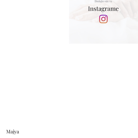
Zápätie
Majya