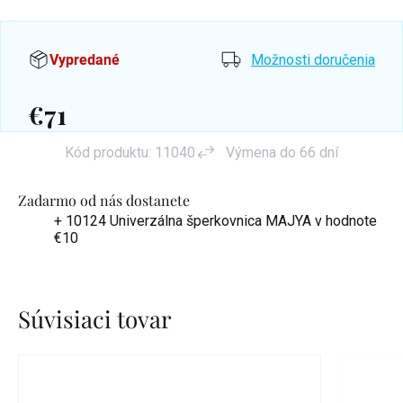
Vypredané
Možnosti doručenia
€71
Jednotková
Kód produktu:
11040
Výmena do 66 dní
cena:
Zadarmo od nás dostanete
+ 10124 Univerzálna šperkovnica MAJYA
v hodnote
€10
Súvisiaci tovar