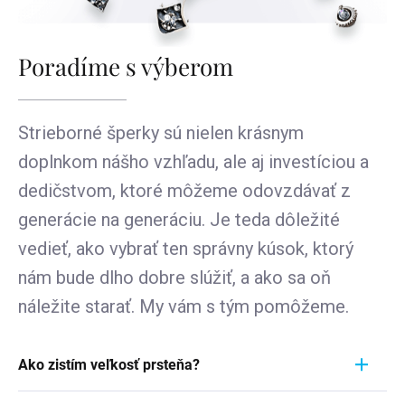
Poradíme s výberom
Strieborné šperky sú nielen krásnym
doplnkom nášho vzhľadu, ale aj investíciou a
dedičstvom, ktoré môžeme odovzdávať z
generácie na generáciu. Je teda dôležité
vedieť, ako vybrať ten správny kúsok, ktorý
nám bude dlho dobre slúžiť, a ako sa oň
náležite starať. My vám s tým pomôžeme.
Ako zistím veľkosť prsteňa?
Meranie prstienka je rýchly a jednoduchý proces.