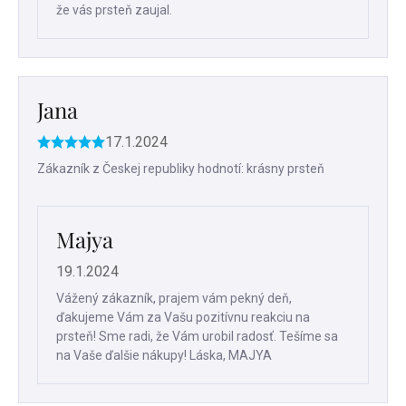
že vás prsteň zaujal.
Jana
17.1.2024
Hodnotenie
produktu
Zákazník z Českej republiky hodnotí: krásny prsteň
je
5
z
Majya
5
hviezdičiek.
19.1.2024
Vážený zákazník, prajem vám pekný deň,
ďakujeme Vám za Vašu pozitívnu reakciu na
prsteň! Sme radi, že Vám urobil radosť. Tešíme sa
na Vaše ďalšie nákupy! Láska, MAJYA