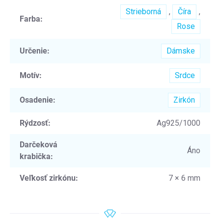
Strieborná
,
Číra
,
Farba
:
Rose
Určenie
:
Dámske
Motív
:
Srdce
Osadenie
:
Zirkón
Rýdzosť
:
Ag925/1000
Darčeková
Áno
krabička
:
Veľkosť zirkónu
:
7 × 6 mm