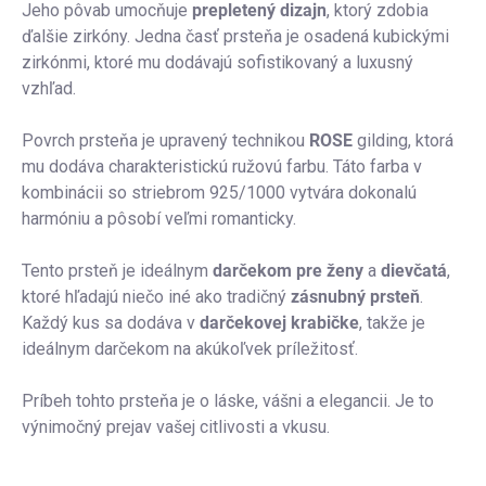
Jeho pôvab umocňuje
prepletený dizajn
, ktorý zdobia
ďalšie zirkóny. Jedna časť prsteňa je osadená kubickými
zirkónmi, ktoré mu dodávajú sofistikovaný a luxusný
vzhľad.
Povrch prsteňa je upravený technikou
ROSE
gilding, ktorá
mu dodáva charakteristickú ružovú farbu. Táto farba v
kombinácii so striebrom 925/1000 vytvára dokonalú
harmóniu a pôsobí veľmi romanticky.
Tento prsteň je ideálnym
darčekom pre ženy
a
dievčatá
,
ktoré hľadajú niečo iné ako tradičný
zásnubný prsteň
.
Každý kus sa dodáva v
darčekovej krabičke
, takže je
ideálnym darčekom na akúkoľvek príležitosť.
Príbeh tohto prsteňa je o láske, vášni a elegancii. Je to
výnimočný prejav vašej citlivosti a vkusu.