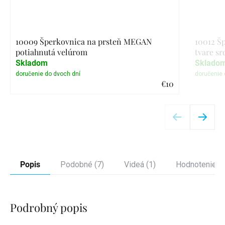
10009 Šperkovnica na prsteň MEGAN
10012 Š
potiahnutá velúrom
tvare sr
Skladom
Sklado
€10
Detail
Popis
Podobné (7)
Videá (1)
Hodnotenie (2
Podrobný popis