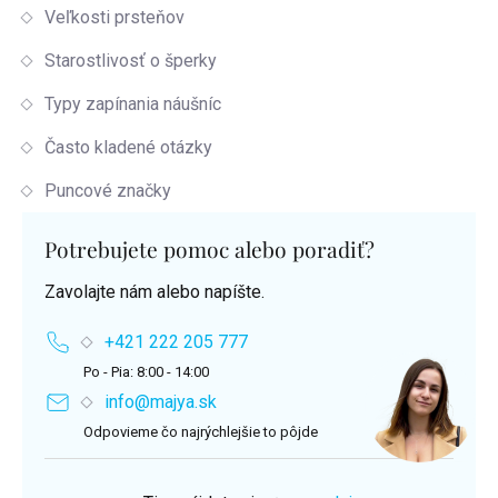
Veľkosti prsteňov
Starostlivosť o šperky
Typy zapínania náušníc
Často kladené otázky
Puncové značky
Potrebujete pomoc alebo poradiť?
Zavolajte nám alebo napíšte.
+421 222 205 777
Po - Pia: 8:00 - 14:00
info@majya.sk
Odpovieme čo najrýchlejšie to pôjde