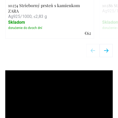
10274 Strieborný prsteň s kamienkom
10286 S
ZARA
Ag925/1
Ag925/1000; ≤2,83 g
Skladom
Sklado
€62
Detail