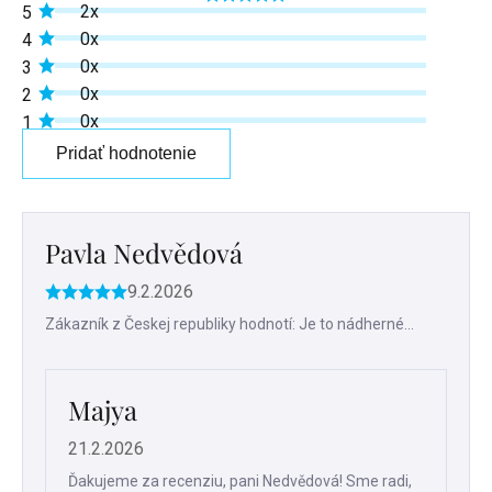
Priemerné
2x
5
hodnotenie
produktu
0x
4
je
0x
3
5,0
z
0x
2
5
0x
1
hviezdičiek.
Pridať hodnotenie
Výpis
hodnotení
Pavla Nedvědová
9.2.2026
Hodnotenie
produktu
Zákazník z Českej republiky hodnotí: Je to nádherné...
je
5
z
Majya
5
hviezdičiek.
21.2.2026
Ďakujeme za recenziu, pani Nedvědová! Sme radi,