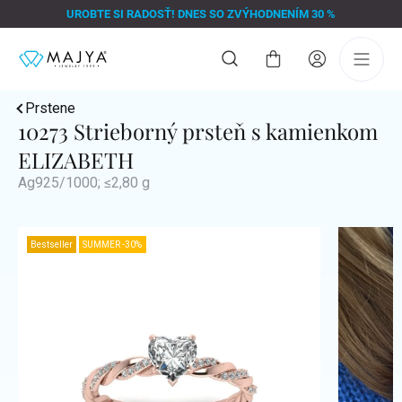
Prejsť
UROBTE SI RADOSŤ! DNES SO ZVÝHODNENÍM 30 %
na
obsah
Nákupný
košík
Prstene
10273 Strieborný prsteň s kamienkom
ELIZABETH
Ag925/1000; ≤2,80 g
Bestseller
SUMMER -30%