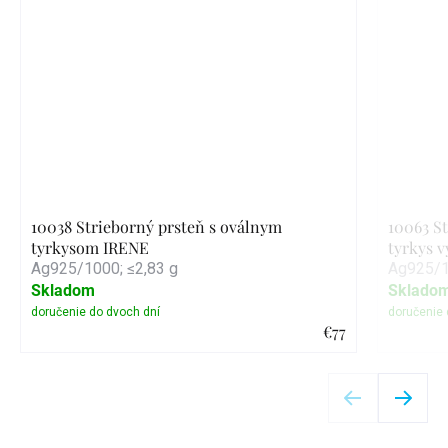
10038 Strieborný prsteň s oválnym
10063 S
tyrkysom IRENE
tyrkys 
Ag925/1000; ≤2,83 g
Ag925/1
Skladom
Sklado
€77
Detail