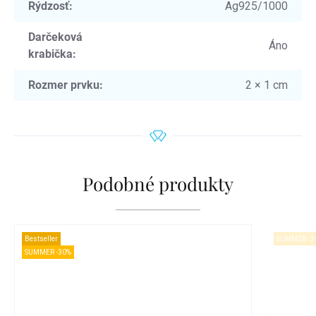
Rýdzosť
:
Ag925/1000
Darčeková
Áno
krabička
:
Rozmer prvku
:
2 × 1 cm
Podobné produkty
Bestseller
SUMMER -3
SUMMER -30%