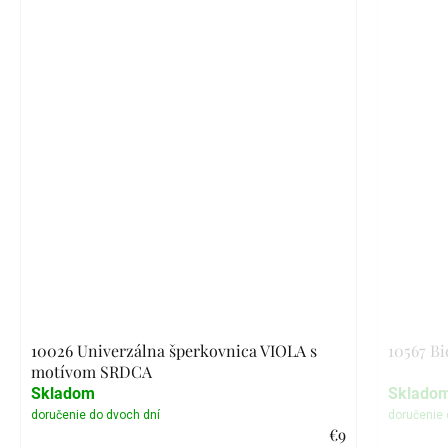
10026 Univerzálna šperkovnica VIOLA s
10567 Bi
motívom SRDCA
Skladom
Sklado
€9