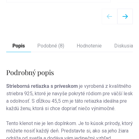
Detail
Popis
Podobné (8)
Hodnotenie
Diskusia
Podrobný popis
Strieborná retiazka s príveskom
je vyrobená z kvalitného
striebra 925, ktoré je navyše pokryté ródiom pre väčší lesk
a odolnosť. S dĺžkou 45,5 cm je táto retiazka ideálna pre
každú ženu, ktorá si chce dopriať niečo výnimočné.
Tento klenot nie je len doplnkom. Je to kúsok prírody, ktorý
môžete nosiť každý deň. Predstavte si, ako sa jeho žiara
odráža od svetla a dodáva vám jedinečný vzhľad.