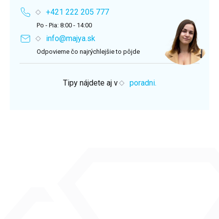
+421 222 205 777
Po - Pia: 8:00 - 14:00
info@majya.sk
Odpovieme čo najrýchlejšie to pôjde
Tipy nájdete aj v
poradni.