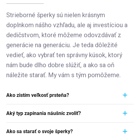
Strieborné šperky sú nielen krásnym
doplnkom nášho vzhľadu, ale aj investíciou a
dedičstvom, ktoré môžeme odovzdávať z
generácie na generáciu. Je teda dôležité
vedieť, ako vybrať ten správny kúsok, ktorý
nám bude dlho dobre slúžiť, a ako sa oň
náležite starať. My vám s tým pomôžeme.
Ako zistím veľkosť prsteňa?
Meranie prstienka je rýchly a jednoduchý proces.
Aký typ zapínania náušníc zvoliť?
Aby ste zistili jeho veľkosť, vezmite pravítko a
položte ho priamo na prstienok, ktorý momentálne
Pri výbere typu zapínania náušníc zvážte
nosíte. Dôležité je zamerať sa na jeho VNÚTORNÝ
Ako sa starať o svoje šperky?
pohodlie, bezpečnosť a štýl náušníc. Strieborné
priemer - teda vzdialenosť od jednej vnútornej