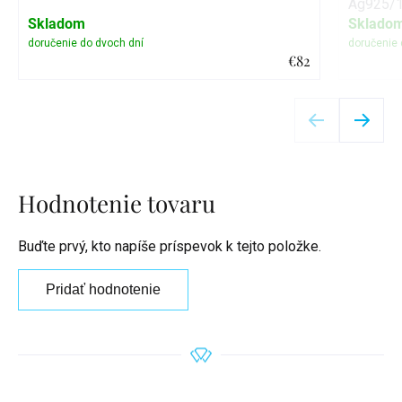
Ag925/1
Skladom
Sklado
€82
Detail
Hodnotenie tovaru
Buďte prvý, kto napíše príspevok k tejto položke.
Pridať hodnotenie