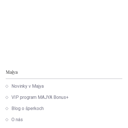
Zápätie
Majya
Novinky v Majya
VIP program MAJYA Bonus+
Blog o šperkoch
O nás