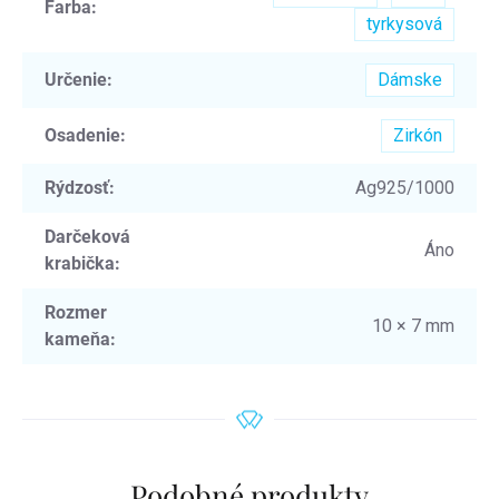
Farba
:
tyrkysová
Určenie
:
Dámske
Osadenie
:
Zirkón
Rýdzosť
:
Ag925/1000
Darčeková
Áno
krabička
:
Rozmer
10 × 7 mm
kameňa
:
Podobné produkty