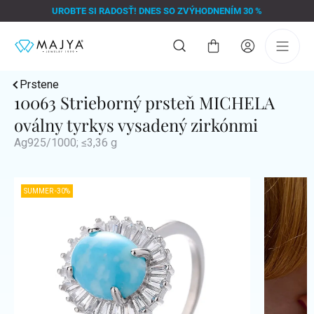
Prejsť
UROBTE SI RADOSŤ! DNES SO ZVÝHODNENÍM 30 %
na
obsah
Nákupný
košík
Prstene
10063 Strieborný prsteň MICHELA
oválny tyrkys vysadený zirkónmi
Ag925/1000; ≤3,36 g
SUMMER -30%