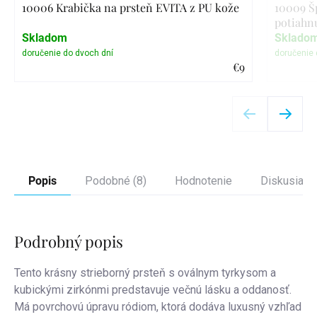
10006 Krabička na prsteň EVITA z PU kože
10009 Š
potiahn
Skladom
Sklado
€9
Detail
Popis
Podobné (8)
Hodnotenie
Diskusia
Podrobný popis
Tento krásny strieborný prsteň s oválnym tyrkysom a
kubickými zirkónmi predstavuje večnú lásku a oddanosť.
Má povrchovú úpravu ródiom, ktorá dodáva luxusný vzhľad