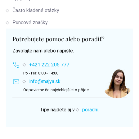
Často kladené otázky
Puncové značky
Potrebujete pomoc alebo poradiť?
Zavolajte nám alebo napíšte.
+421 222 205 777
Po - Pia: 8:00 - 14:00
info@majya.sk
Odpovieme čo najrýchlejšie to pôjde
Tipy nájdete aj v
poradni.