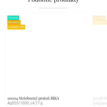
Výpredaj
Bestseller
Bestseller
SUMMER -3
SUMMER -30%
10004 Strieborný prsteň RIKA
10038 S
tyrkyso
Ag925/1000; ≤4,17 g