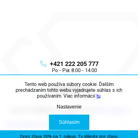
+421 222 205 777
Po - Pia: 8:00 - 14:00
Tento web používa súbory cookie. Ďalším
info
@
majya.sk
prechádzaním tohto webu vyjadrujete súhlas s ich
používaním. Viac informácií
tu
.
Nastavenie
Copyright 2026
MAJYA SK
. Všetky práva vyhradené.
Upraviť nastavenie
cookies
Súhlasím
Vytvoril Shoptet Premium
Dnes zľava 30% na 1. nákup. Tu kliknite pre zľavu.