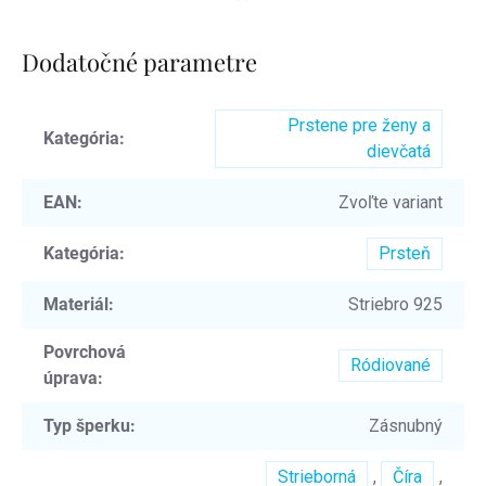
Dodatočné parametre
Prstene pre ženy a
Kategória
:
dievčatá
EAN
:
Zvoľte variant
Kategória
:
Prsteň
Materiál
:
Striebro 925
Povrchová
Ródiované
úprava
:
Typ šperku
:
Zásnubný
Strieborná
,
Číra
,