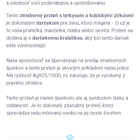
a odolnosť voči poškriabaniu a opotrebovaniu.
Tento
strieborný prsteň s tyrkysom a kubickými zirkónmi
je dokonalým
darčekom
pre ženu, ktorú milujete - či už je
to vaša priateľka, manželka, matka alebo sestra. Prsteň sa
dodáva aj s
darčekovou krabičkou
, aby bol tento darček
ešte výnimočnejší.
Naša spoločnosť sa špecializuje na predaj strieborných
šperkov a tento prsteň je skvelým príkladom našej práce.
Má rýdzosť Ag925/1000, čo zaručuje, že je vyrobený z
pravého striebra.
Tento prsteň je nielen šperkom, ale aj symbolom lásky a
oddanosti. Je to dokonalý zásnubný prsteň, ktorý
sprevádza vašu milovanú osobu na jej ceste životom.