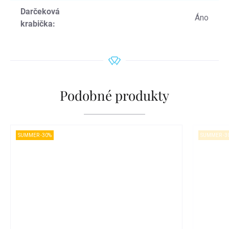
Darčeková
Áno
krabička
:
Podobné produkty
SUMMER -30%
SUMMER -3