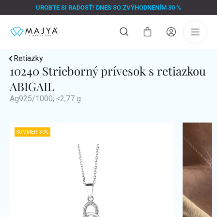
Prejsť
UROBTE SI RADOSŤ! DNES SO ZVÝHODNENÍM 30 %
na
obsah
Nákupný
košík
Retiazky
10240 Strieborný prívesok s retiazkou
ABIGAIL
Ag925/1000; ≤2,77 g
SUMMER -30%