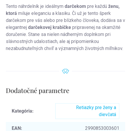
Tento náhrdelník je ideálnym
darčekom
pre každú
ženu,
ktorá
miluje eleganciu a klasiku. Či už je tento šperk
darčekom pre vás alebo pre blízkeho človeka, dodáva sa v
elegantnej
darčekovej krabičke
pripravenej na okamžité
doručenie. Stane sa nielen nádherným doplnkom pri
slávnostných udalostiach, ale aj pripomienkou
nezabudnuteľných chvíľ a významných životných míľnikov.
Dodatočné parametre
Retiazky pre ženy a
Kategória
:
dievčatá
EAN
:
2990853003601