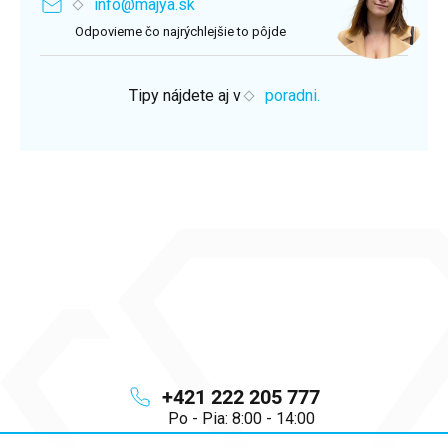
info@majya.sk
Odpovieme čo najrýchlejšie to pôjde
Tipy nájdete aj v
poradni.
+421 222 205 777
Po - Pia: 8:00 - 14:00