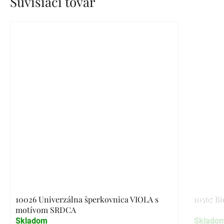
Súvisiaci tovar
10026 Univerzálna šperkovnica VIOLA s
10567 Bi
motívom SRDCA
Skladom
Sklado