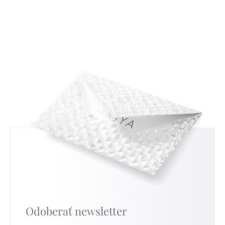
nepoužité zboží vyměnit za jiné. Důvod výměny
s tradičným českým zlatníctvom a
uvádět nemusíte, ale když nám ho sdělíte,
strieborníctvom. Zistíte, ako čítať a interpretovať
budeme moc rádi a pomůže nám to ve zlepšování
tieto značky, a tým získate nový pohľad na
našich služeb. Pro nejrychlejší výměnu přejděte na
strieborné šperky, ktoré nosíte.
túto stránku
.
Odoberať newsletter