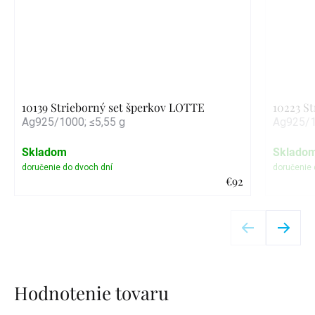
10139 Strieborný set šperkov LOTTE
10223 St
Ag925/1000; ≤5,55 g
Ag925/1
Skladom
Sklado
€92
Detail
Hodnotenie tovaru