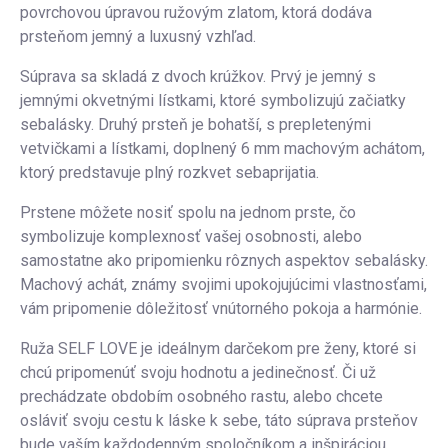
povrchovou úpravou ružovým zlatom, ktorá dodáva
prsteňom jemný a luxusný vzhľad.
Súprava sa skladá z dvoch krúžkov. Prvý je jemný s
jemnými okvetnými lístkami, ktoré symbolizujú začiatky
sebalásky. Druhý prsteň je bohatší, s prepletenými
vetvičkami a lístkami, doplnený 6 mm machovým achátom,
ktorý predstavuje plný rozkvet sebaprijatia.
Prstene môžete nosiť spolu na jednom prste, čo
symbolizuje komplexnosť vašej osobnosti, alebo
samostatne ako pripomienku rôznych aspektov sebalásky.
Machový achát, známy svojimi upokojujúcimi vlastnosťami,
vám pripomenie dôležitosť vnútorného pokoja a harmónie.
Ruža SELF LOVE je ideálnym darčekom pre ženy, ktoré si
chcú pripomenúť svoju hodnotu a jedinečnosť. Či už
prechádzate obdobím osobného rastu, alebo chcete
osláviť svoju cestu k láske k sebe, táto súprava prsteňov
bude vaším každodenným spoločníkom a inšpiráciou.