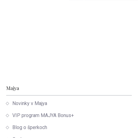
Zápätie
Majya
Novinky v Majya
VIP program MAJYA Bonus+
Blog o šperkoch