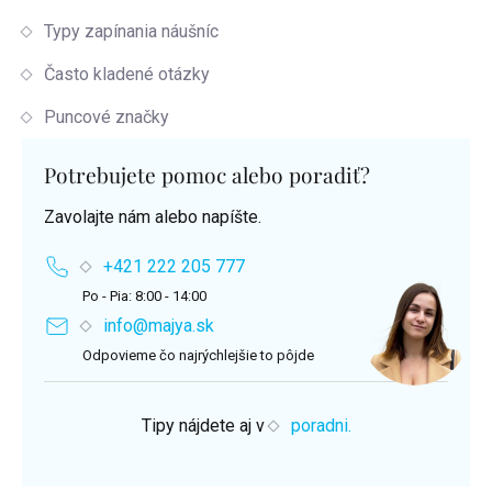
Typy zapínania náušníc
Často kladené otázky
Puncové značky
Potrebujete pomoc alebo poradiť?
Zavolajte nám alebo napíšte.
+421 222 205 777
Po - Pia: 8:00 - 14:00
info@majya.sk
Odpovieme čo najrýchlejšie to pôjde
Tipy nájdete aj v
poradni.