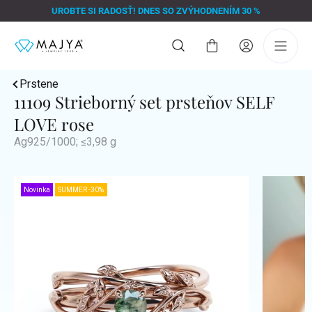
Prejsť
UROBTE SI RADOSŤ! DNES SO ZVÝHODNENÍM 30 %
na
obsah
Nákupný
košík
Prstene
11109 Strieborný set prsteňov SELF
LOVE rose
Ag925/1000; ≤3,98 g
Novinka
SUMMER -30%