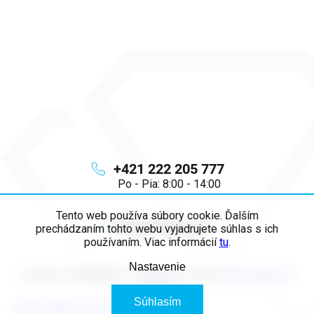
+421 222 205 777
Po - Pia: 8:00 - 14:00
Tento web používa súbory cookie. Ďalším
info
@
majya.sk
prechádzaním tohto webu vyjadrujete súhlas s ich
používaním. Viac informácií
tu
.
Nastavenie
Copyright 2026
MAJYA SK
. Všetky práva vyhradené.
Upraviť nastavenie
cookies
Súhlasím
Vytvoril Shoptet Premium