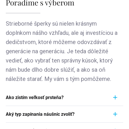
Poradíme s výberom
Strieborné šperky sú nielen krásnym
doplnkom nášho vzhľadu, ale aj investíciou a
dedičstvom, ktoré môžeme odovzdávať z
generácie na generáciu. Je teda dôležité
vedieť, ako vybrať ten správny kúsok, ktorý
nám bude dlho dobre slúžiť, a ako sa oň
náležite starať. My vám s tým pomôžeme.
Ako zistím veľkosť prsteňa?
Meranie prstienka je rýchly a jednoduchý proces.
Aký typ zapínania náušníc zvoliť?
Aby ste zistili jeho veľkosť, vezmite pravítko a
položte ho priamo na prstienok, ktorý momentálne
Pri výbere typu zapínania náušníc zvážte