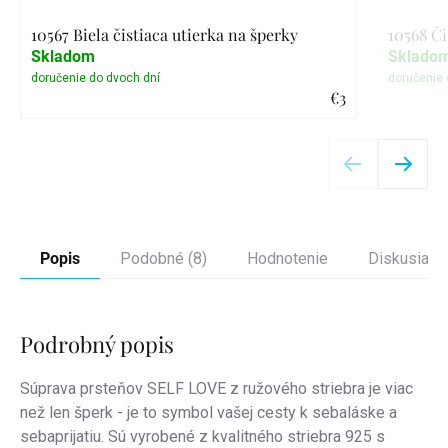
10567 Biela čistiaca utierka na šperky
10568 Či
Skladom
Sklado
€3
Detail
Popis
Podobné (8)
Hodnotenie
Diskusia
Podrobný popis
Súprava prsteňov SELF LOVE z ružového striebra je viac
než len šperk - je to symbol vašej cesty k sebaláske a
sebaprijatiu. Sú vyrobené z kvalitného striebra 925 s