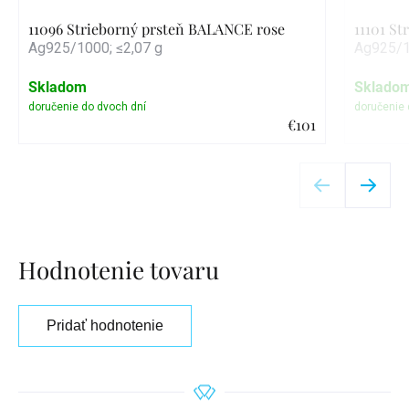
11096 Strieborný prsteň BALANCE rose
11101 S
Ag925/1000; ≤2,07 g
Ag925/1
Skladom
Sklado
€101
Detail
Hodnotenie tovaru
Pridať hodnotenie