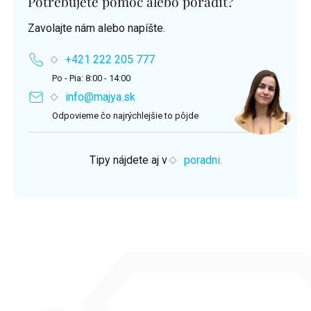
Potrebujete pomoc alebo poradiť?
Zavolajte nám alebo napíšte.
+421 222 205 777
Po - Pia: 8:00 - 14:00
info@majya.sk
Odpovieme čo najrýchlejšie to pôjde
Tipy nájdete aj v
poradni.