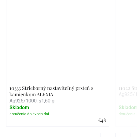
10333 Strieborný nastaviteľný prsteň s
11022 S
kamienkom ALEXIA
Ag925/1
Ag925/1000; ≤1,60 g
Skladom
Sklado
€48
Detail