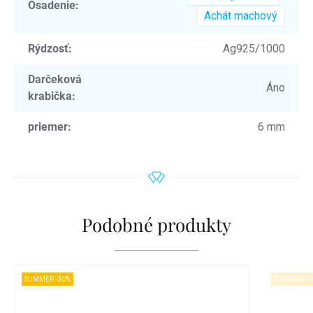
Osadenie
:
Achát machový
Rýdzosť
:
Ag925/1000
Darčeková
Áno
krabička
:
priemer
:
6 mm
Podobné produkty
SUMMER -30%
SUMMER -3