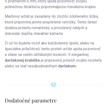
s priemerom 6 mm, ktorý upúta pozornosť svojou
jedinečnou štruktúrou pripomínajúcou miniatúrnu krajinu.
Machový achát je zasadený do zložito zdobeného lôžka,
ktoré pripomína jemne prepletené vetvičky. Tento detail
dodáva prsteňu romantický a prirodzený nádych a
dokonale dopĺňa charakter kameňa.
Či už ho budete nosiť ako každodenný šperk, alebo na
špeciálne príležitosti, tento prsteň určite upúta pozornosť
a stane sa vaším obľúbeným kúskom. V elegantnej
darčekovej krabičke
je pripravený potešiť svojho nositeľa
alebo sa stať nezabudnuteľným
darčekom.
Dodatočné parametre