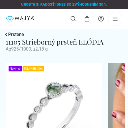
Prejsť
UROBTE SI RADOSŤ! DNES SO ZVÝHODNENÍM 30 %
na
obsah
Nákupný
košík
Prstene
11105 Strieborný prsteň ELÓDIA
Ag925/1000; ≤2,18 g
Novinka
SUMMER -30%