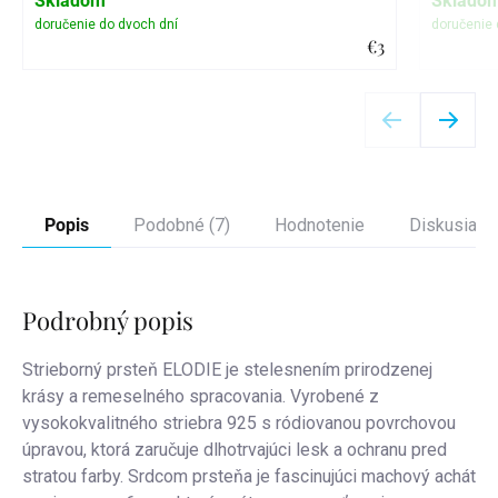
Skladom
Sklado
€3
Detail
Popis
Podobné (7)
Hodnotenie
Diskusia
Podrobný popis
Strieborný prsteň ELODIE je stelesnením prirodzenej
krásy a remeselného spracovania. Vyrobené z
vysokokvalitného striebra 925 s ródiovanou povrchovou
úpravou, ktorá zaručuje dlhotrvajúci lesk a ochranu pred
stratou farby. Srdcom prsteňa je fascinujúci machový achát