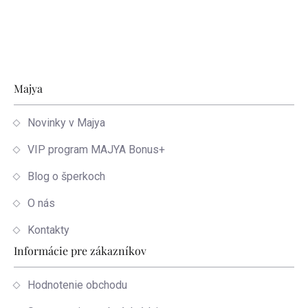
Zápätie
Majya
Novinky v Majya
VIP program MAJYA Bonus+
Blog o šperkoch
O nás
Kontakty
Informácie pre zákazníkov
Hodnotenie obchodu