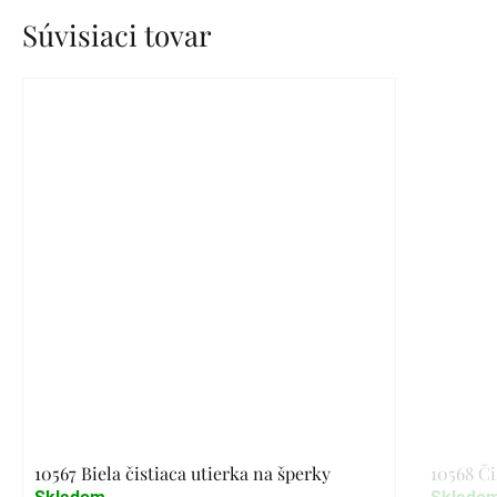
Súvisiaci tovar
10567 Biela čistiaca utierka na šperky
10568 Či