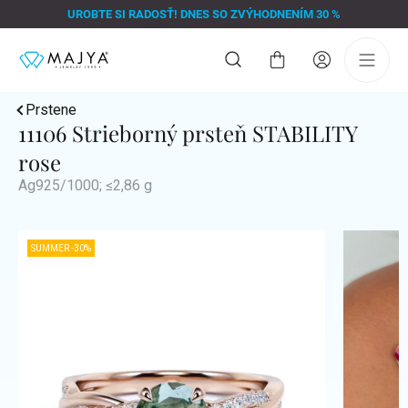
Prejsť
UROBTE SI RADOSŤ! DNES SO ZVÝHODNENÍM 30 %
na
obsah
Nákupný
košík
Prstene
11106 Strieborný prsteň STABILITY
rose
Ag925/1000; ≤2,86 g
SUMMER -30%