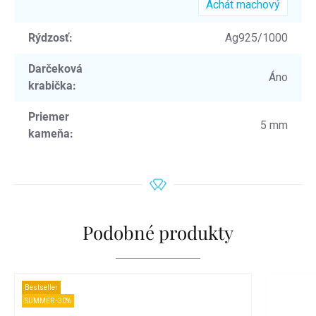
Achát machový
Rýdzosť
:
Ag925/1000
Darčeková
Áno
krabička
:
Priemer
5 mm
kameňa
:
Podobné produkty
Bestseller
SUMMER -30%