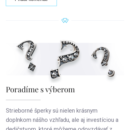
Poradíme s výberom
Strieborné šperky sú nielen krásnym
doplnkom nášho vzhľadu, ale aj investíciou a
dedičstvom, ktoré môžeme odovzdávať z