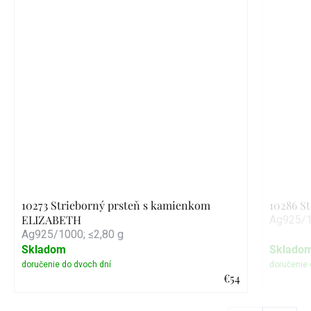
10273 Strieborný prsteň s kamienkom
10286 S
ELIZABETH
Ag925/1
Ag925/1000; ≤2,80 g
Skladom
Sklado
€54
Detail