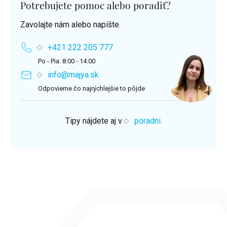
Potrebujete pomoc alebo poradiť?
Zavolajte nám alebo napíšte.
+421 222 205 777
Po - Pia: 8:00 - 14:00
info@majya.sk
Odpovieme čo najrýchlejšie to pôjde
Tipy nájdete aj v
poradni.