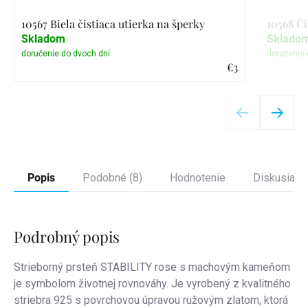
10567 Biela čistiaca utierka na šperky
10568 Či
Skladom
Sklado
€3
Detail
Popis
Podobné (8)
Hodnotenie
Diskusia
Podrobný popis
Strieborný prsteň STABILITY rose s machovým kameňom
je symbolom životnej rovnováhy. Je vyrobený z kvalitného
striebra 925 s povrchovou úpravou ružovým zlatom, ktorá