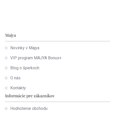
Zápätie
Majya
Novinky v Majya
VIP program MAJYA Bonus+
Blog o šperkoch
O nás
Kontakty
Informácie pre zákazníkov
Hodnotenie obchodu