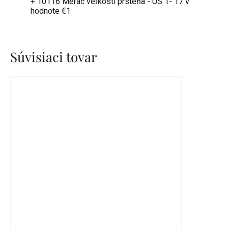
+ 10116 Merač veľkosti prsteňa - US 1- 17
v
hodnote €1
Súvisiaci tovar