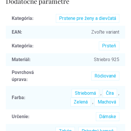
Dodatočné parametre
Kategória
:
Prstene pre ženy a dievčatá
EAN
:
Zvoľte variant
Kategória
:
Prsteň
Materiál
:
Striebro 925
Povrchová
Ródiované
úprava
:
Strieborná
,
Číra
,
Farba
:
Zelená
,
Machová
Určenie
:
Dámske