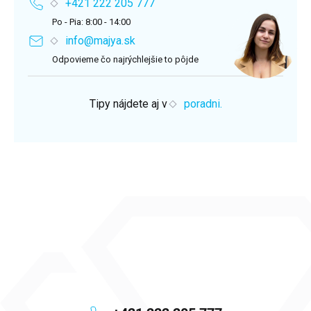
+421 222 205 777
Po - Pia: 8:00 - 14:00
info@majya.sk
Odpovieme čo najrýchlejšie to pôjde
Tipy nájdete aj v
poradni.