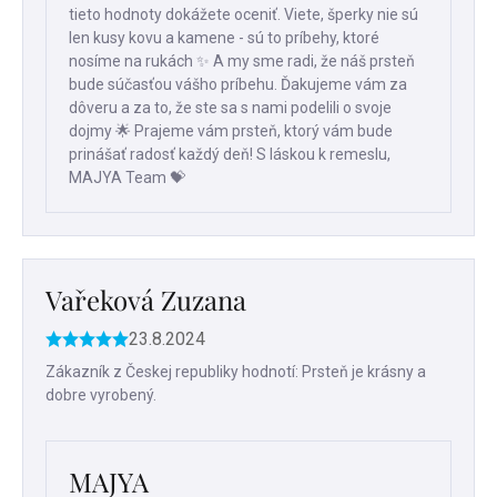
tieto hodnoty dokážete oceniť. Viete, šperky nie sú
len kusy kovu a kamene - sú to príbehy, ktoré
nosíme na rukách ✨ A my sme radi, že náš prsteň
bude súčasťou vášho príbehu. Ďakujeme vám za
dôveru a za to, že ste sa s nami podelili o svoje
dojmy 🌟 Prajeme vám prsteň, ktorý vám bude
prinášať radosť každý deň! S láskou k remeslu,
MAJYA Team 💝
Vařeková Zuzana
23.8.2024
Hodnotenie
produktu
Zákazník z Českej republiky hodnotí: Prsteň je krásny a
je
dobre vyrobený.
5
z
5
hviezdičiek.
MAJYA