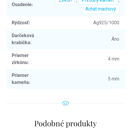
Zirkón
,
Prírodný kameň
,
Osadenie
:
Achát machový
Rýdzosť
:
Ag925/1000
Darčeková
Áno
krabička
:
Priemer
4 mm
zirkónu
:
Priemer
5 mm
kameňa
:
Podobné produkty