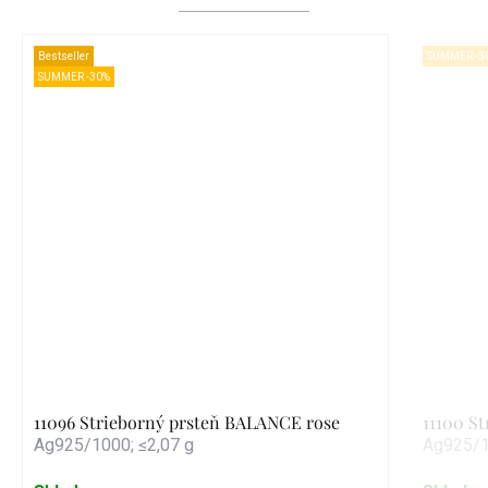
Bestseller
SUMMER -3
SUMMER -30%
11096 Strieborný prsteň BALANCE rose
11100 S
Ag925/1000; ≤2,07 g
Ag925/1