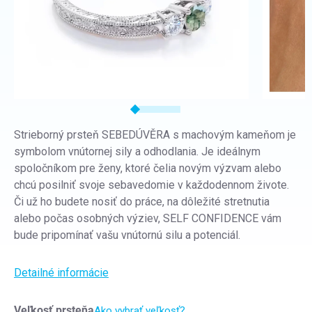
Strieborný prsteň SEBEDÚVĚRA s machovým kameňom je
symbolom vnútornej sily a odhodlania. Je ideálnym
spoločníkom pre ženy, ktoré čelia novým výzvam alebo
chcú posilniť svoje sebavedomie v každodennom živote.
Či už ho budete nosiť do práce, na dôležité stretnutia
alebo počas osobných výziev, SELF CONFIDENCE vám
bude pripomínať vašu vnútornú silu a potenciál.
Detailné informácie
Veľkosť prsteňa
Ako vybrať veľkosť?