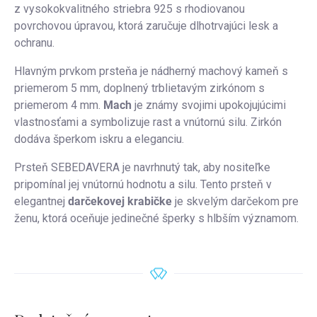
z vysokokvalitného striebra 925 s rhodiovanou
povrchovou úpravou, ktorá zaručuje dlhotrvajúci lesk a
ochranu.
Hlavným prvkom prsteňa je nádherný machový kameň s
priemerom 5 mm, doplnený trblietavým zirkónom s
priemerom 4 mm.
Mach
je známy svojimi upokojujúcimi
vlastnosťami a symbolizuje rast a vnútornú silu. Zirkón
dodáva šperkom iskru a eleganciu.
Prsteň SEBEDAVERA je navrhnutý tak, aby nositeľke
pripomínal jej vnútornú hodnotu a silu. Tento prsteň v
elegantnej
darčekovej krabičke
je skvelým darčekom pre
ženu, ktorá oceňuje jedinečné šperky s hlbším významom.