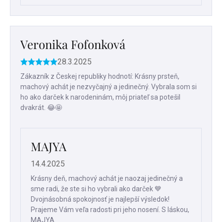
Veronika Fofonková
28.3.2025
Hodnotenie
produktu
Zákazník z Českej republiky hodnotí: Krásny prsteň,
je
machový achát je nezvyčajný a jedinečný. Vybrala som si
5
ho ako darček k narodeninám, môj priateľ sa potešil
z
dvakrát. 😂🤩
5
hviezdičiek.
MAJYA
14.4.2025
Krásny deň, machový achát je naozaj jedinečný a
sme radi, že ste si ho vybrali ako darček 💙
Dvojnásobná spokojnosť je najlepší výsledok!
Prajeme Vám veľa radosti pri jeho nosení. S láskou,
MAJYA