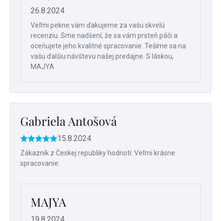
26.8.2024
Veľmi pekne vám ďakujeme za vašu skvelú
recenziu. Sme nadšení, že sa vám prsteň páči a
oceňujete jeho kvalitné spracovanie. Tešíme sa na
vašu ďalšiu návštevu našej predajne. S láskou,
MAJYA
Gabriela Antošová
15.8.2024
Hodnotenie
produktu
Zákazník z Českej republiky hodnotí: Veľmi krásne
je
spracovanie.
5
z
5
hviezdičiek.
MAJYA
19.8.2024