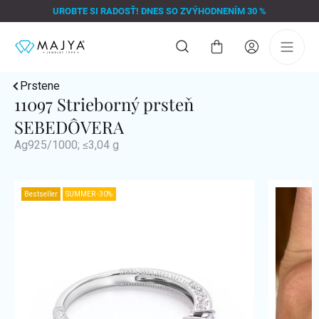
Prejsť
UROBTE SI RADOSŤ! DNES SO ZVÝHODNENÍM 30 %
na
obsah
Nákupný
košík
Prstene
11097 Strieborný prsteň
SEBEDÔVERA
Ag925/1000; ≤3,04 g
Bestseller
SUMMER -30%