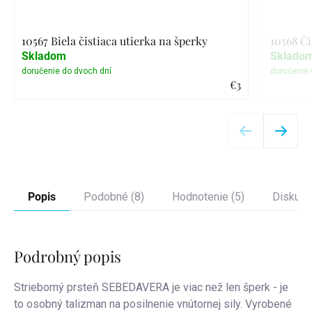
10567 Biela čistiaca utierka na šperky
10568 Či
Skladom
Sklado
€3
Detail
Popis
Podobné (8)
Hodnotenie (5)
Diskusi
Podrobný popis
Strieborný prsteň SEBEDAVERA je viac než len šperk - je
to osobný talizman na posilnenie vnútornej sily. Vyrobené