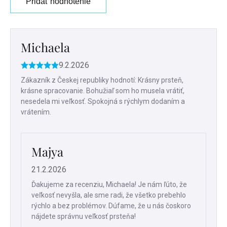
Pridať hodnotenie
Výpis
hodnotení
Michaela
9.2.2026
Hodnotenie
produktu
Zákazník z Českej republiky hodnotí: Krásny prsteň,
je
krásne spracovanie. Bohužiaľ som ho musela vrátiť,
5
nesedela mi veľkosť. Spokojná s rýchlym dodaním a
z
vrátením.
5
hviezdičiek.
Majya
21.2.2026
Ďakujeme za recenziu, Michaela! Je nám ľúto, že
veľkosť nevyšla, ale sme radi, že všetko prebehlo
rýchlo a bez problémov. Dúfame, že u nás čoskoro
nájdete správnu veľkosť prsteňa!