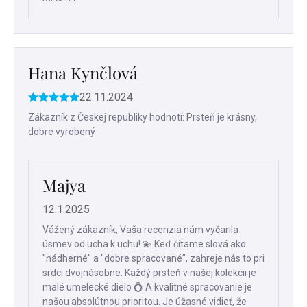
Hana Kynčlová
22.11.2024
Hodnotenie
produktu
Zákazník z Českej republiky hodnotí: Prsteň je krásny,
je
dobre vyrobený
5
z
5
hviezdičiek.
Majya
12.1.2025
Vážený zákazník, Vaša recenzia nám vyčarila
úsmev od ucha k uchu! 💫 Keď čítame slová ako
"nádherné" a "dobre spracované", zahreje nás to pri
srdci dvojnásobne. Každý prsteň v našej kolekcii je
malé umelecké dielo 💍 A kvalitné spracovanie je
našou absolútnou prioritou. Je úžasné vidieť, že