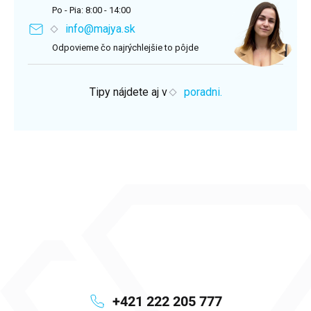
Po - Pia: 8:00 - 14:00
info@majya.sk
Odpovieme čo najrýchlejšie to pôjde
Tipy nájdete aj v
poradni.
+421 222 205 777