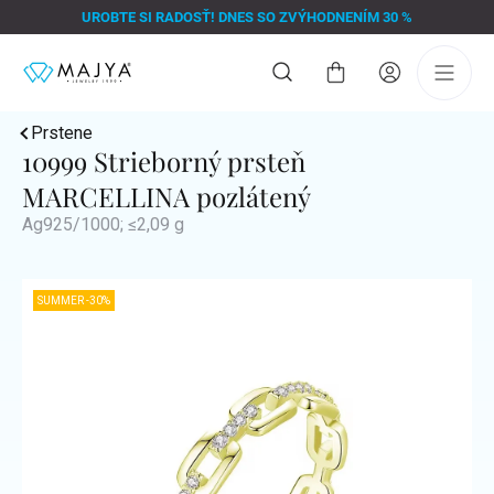
Prejsť
UROBTE SI RADOSŤ! DNES SO ZVÝHODNENÍM 30 %
na
obsah
Nákupný
košík
Prstene
10999 Strieborný prsteň
MARCELLINA pozlátený
Ag925/1000; ≤2,09 g
SUMMER -30%