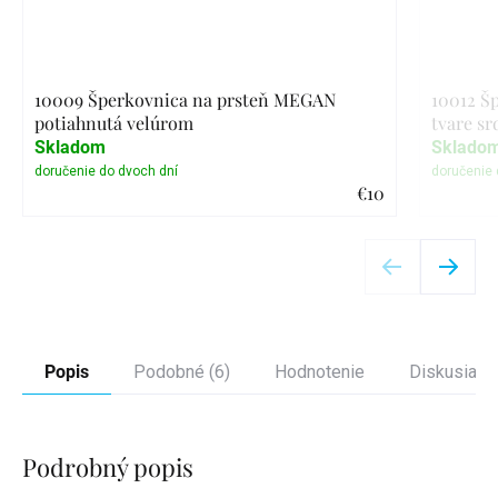
10009 Šperkovnica na prsteň MEGAN
10012 Š
potiahnutá velúrom
tvare sr
Skladom
Sklado
€10
Detail
Popis
Podobné (6)
Hodnotenie
Diskusia
Podrobný popis