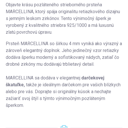
Objavte krásu pozláteného strieborného prsteňa
MARCELLINA, ktorý spája originalitu retiazkového dizajnu
s jemným leskom zirkónov. Tento výnimočný šperk je
vyrobený z kvalitného striebra 925/1000 a má luxusnú
zlatú povrchovú úpravu.
Prsteň MARCELLINA so šírkou 4 mm vyniká ako výrazný a
zároveň elegantný doplnok. Jeho jedinečný vzor retiazky
dodáva šperku moderný a sofistikovaný nádych, zatiaľ čo
drobné zirkóny mu dodávajú trblietavý detail.
MARCELLINA sa dodáva v elegantnej
darčekovej
škatuľke,
takže je ideálnym darčekom pre vašich blízkych
alebo pre vás. Doprajte si originálny kúsok a nechajte
zažiariť svoj štýl s týmto výnimočným pozláteným
šperkom.