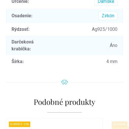
Určenie
:
Dámske
Osadenie
:
Zirkón
Rýdzosť
:
Ag925/1000
Darčeková
Áno
krabička
:
Šírka
:
4 mm
Podobné produkty
SUMMER -30%
Bestseller