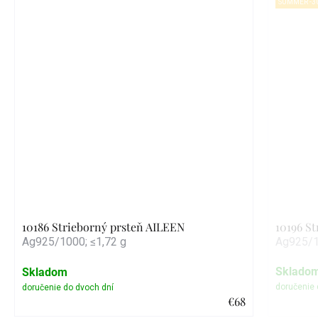
SUMMER -3
10186 Strieborný prsteň AILEEN
10196 S
Ag925/1000; ≤1,72 g
Ag925/1
Sklado
Skladom
€68