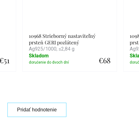
10968 Strieborný nastaviteľný
1098
prsteň GERI pozlátený
prs
Ag925/1000; ≤2,84 g
Ag9
Skladom
Skl
€51
€68
Detail
Pridať hodnotenie