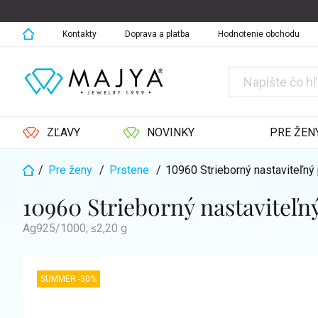
Prejsť
na
obsah
Kontakty
Doprava a platba
Hodnotenie obchodu
ZĽAVY
NOVINKY
PRE ŽEN
/
Pre ženy
/
Prstene
/
10960 Strieborný nastaviteľn
Domov
10960 Strieborný nastaviteľ
Ag925/1000; ≤2,20 g
SUMMER -30%