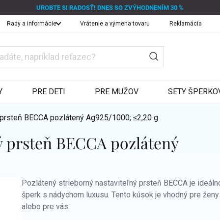
UROBTE SI RADOSŤ! DNES SO ZVÝHODNENÍM 30 %
Rady a informácie
Vrátenie a výmena tovaru
Reklamácia
Y
PRE DETI
PRE MUŽOV
SETY ŠPERKO
ý prsteň BECCA pozlátený
Ag925/1000; ≤2,20 g
ný prsteň BECCA pozlátený
Pozlátený strieborný nastaviteľný prsteň BECCA je ideáln
šperk s nádychom luxusu. Tento kúsok je vhodný pre ženy 
alebo pre vás.