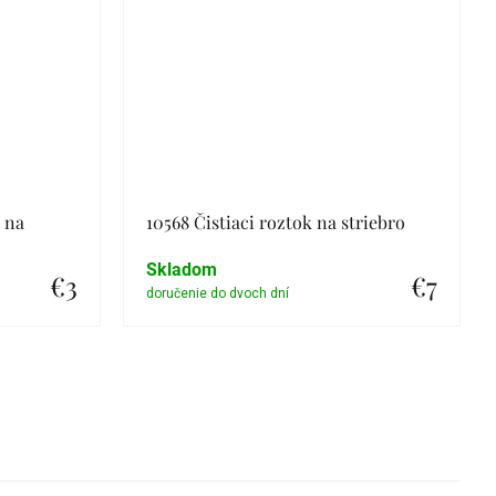
a na
10568 Čistiaci roztok na striebro
Skladom
€3
€7
Detail