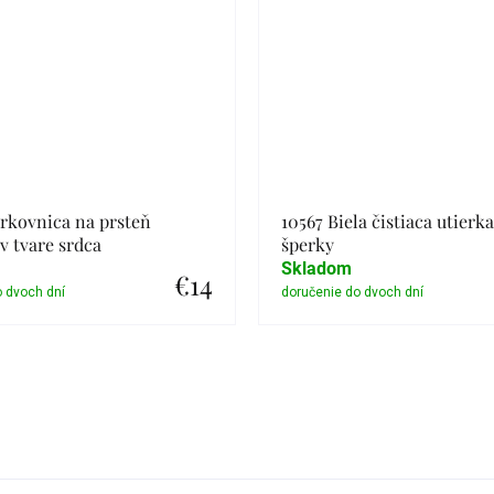
rkovnica na prsteň
10567 Biela čistiaca utierk
 tvare srdca
šperky
Skladom
€14
Detail
Detail