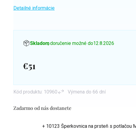
Detailné informácie
Skladom
, doručenie možné do
12.8.2026
€51
Jednotková
cena:
Kód produktu:
10960
Výmena do 66 dní
Zadarmo od nás dostanete
+ 10123 Šperkovnica na prsteň s potlačou