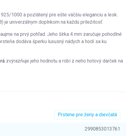
a 925/1000 a pozlátený pre ešte väčšiu eleganciu a lesk.
8) je univerzálnym doplnkom na každú príležitosť.
aujme na prvý pohľad. Jeho šírka 4 mm zaručuje pohodlné
prsteňa dodáva šperku luxusný nádych a hodí sa ku
orá
zvýrazňuje jeho hodnotu a robí z neho hotový darček na
Prstene pre ženy a dievčatá
2990853013761