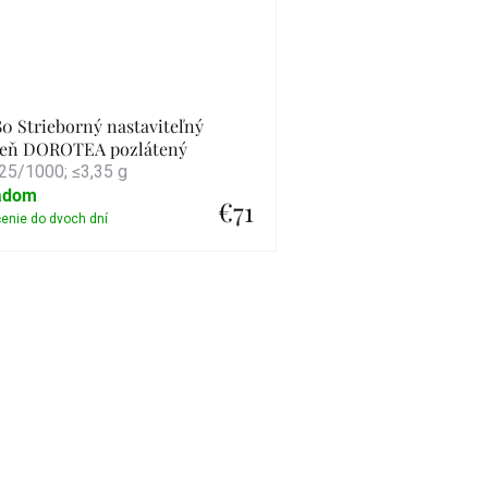
0 Strieborný nastaviteľný
teň DOROTEA pozlátený
25/1000; ≤3,35 g
adom
€71
Detail