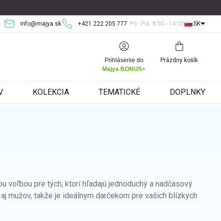
info@majya.sk
+421 222 205 777
Po - Pia: 8:00 - 14:00
SK
Nákupný
Prihlásenie do
Prázdny košík
košík
Majya BONUS+
V
KOLEKCIA
TEMATICKÉ
DOPLNKY
ou voľbou pre tých, ktorí hľadajú jednoduchý a nadčasový
aj mužov, takže je ideálnym darčekom pre vašich blízkych