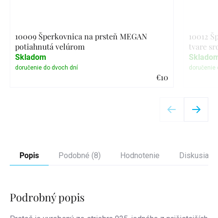
10009 Šperkovnica na prsteň MEGAN
10012 Š
potiahnutá velúrom
tvare sr
Skladom
Sklado
€10
Detail
Popis
Podobné (8)
Hodnotenie
Diskusia
Podrobný popis