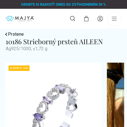
Prejsť
UROBTE SI RADOSŤ! DNES SO ZVÝHODNENÍM 30 %
na
obsah
Nákupný
košík
Prstene
10186 Strieborný prsteň AILEEN
Ag925/1000; ≤1,72 g
SUMMER -30%