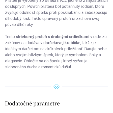
Prsteň je vyrobený zo striebra 925, jedného z najčistejších
dostupných.
Povrch prsteňa bol potiahnutý ródiom, ktoré
zvyšuje odolnosť šperku proti poškriabaniu a zabezpečuje
dlhodobý lesk. Takto upravený prsteň si zachová svoj
pôvab dlhé roky.
Tento
strieborný prsteň s drobnými srdiečkami
v rade zo
zirkónov sa dodáva v
darčekovej krabičke
, takže je
ideálnym darčekom na akúkoľvek príležitosť. Darujte sebe
alebo svojim blízkym šperk, ktorý je symbolom lásky a
elegancie. Oblečte sa do šperku, ktorý vyžaruje
slobodného ducha a romantickú dušu!
Dodatočné parametre