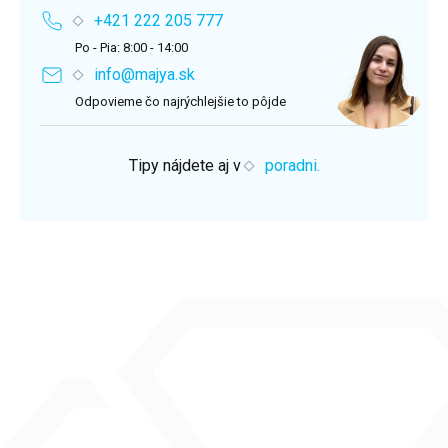
+421 222 205 777
Po - Pia: 8:00 - 14:00
info@majya.sk
Odpovieme čo najrýchlejšie to pôjde
Tipy nájdete aj v
poradni.