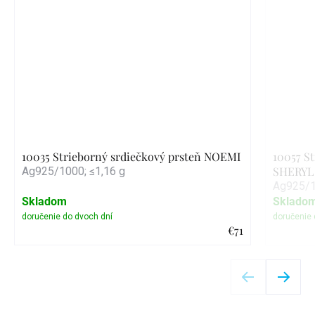
10035 Strieborný srdiečkový prsteň NOEMI
10057 St
SHERYL
Ag925/1000; ≤1,16 g
Ag925/1
Skladom
Sklado
€71
Detail