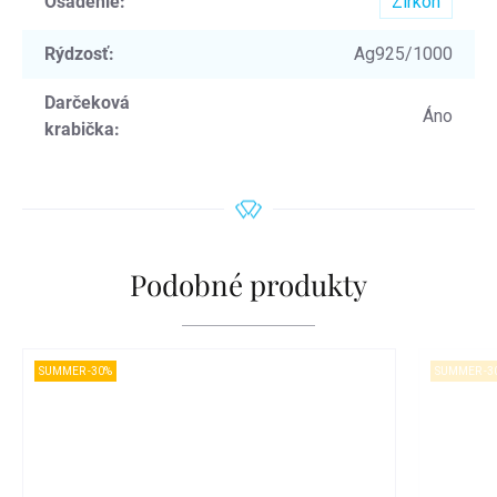
Osadenie
:
Zirkón
Rýdzosť
:
Ag925/1000
Darčeková
Áno
krabička
:
Podobné produkty
SUMMER -30%
SUMMER -3