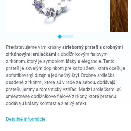
Predstavujeme vám krásny
strieborný prsteň s drobnými
zirkónovými srdiečkami
a obdĺžnikovým fialovým
zirkónom, ktorý je symbolom lásky a elegancie. Tento
prsteň je skvelým doplnkom pre každú ženu, ktorá oceňuje
sofistikovaný dizajn a jedinečný štýl. Drobné srdiečka
osadené zirkónmi, ktoré sú v rade za sebou, dodávajú
prsteňu jemný a romantický vzhľad. Medzi srdiečkami sú
umiestnené obdĺžnikové fialové zirkóny, ktoré prsteňu
dodávajú krásny kontrast a žiarivý efekt.
Detailné informácie