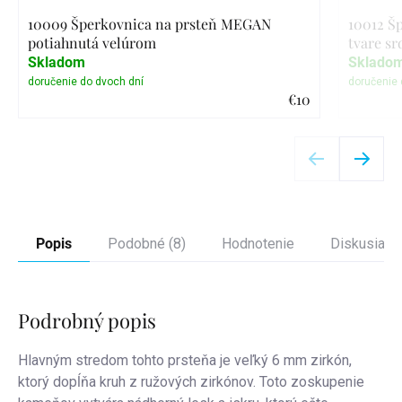
10009 Šperkovnica na prsteň MEGAN
10012 Š
potiahnutá velúrom
tvare sr
Skladom
Sklado
€10
Detail
Popis
Podobné (8)
Hodnotenie
Diskusia
Podrobný popis
Hlavným stredom tohto prsteňa je veľký 6 mm zirkón,
ktorý dopĺňa kruh z ružových zirkónov. Toto zoskupenie