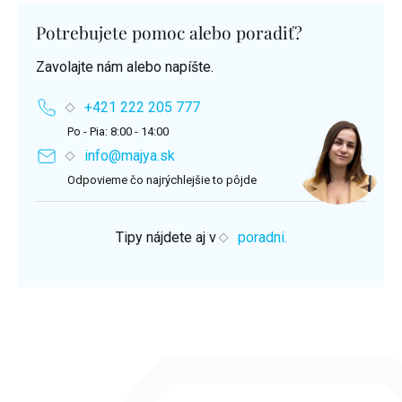
Potrebujete pomoc alebo poradiť?
Zavolajte nám alebo napíšte.
+421 222 205 777
Po - Pia: 8:00 - 14:00
info@majya.sk
Odpovieme čo najrýchlejšie to pôjde
Tipy nájdete aj v
poradni.