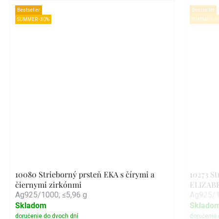
Bestseller
Bestseller
SUMMER -30%
SUMMER -3
10080 Strieborný prsteň EKA s čírymi a
10273 S
čiernymi zirkónmi
ELIZAB
Ag925/1000; ≤5,96 g
Ag925/1
Skladom
Sklado