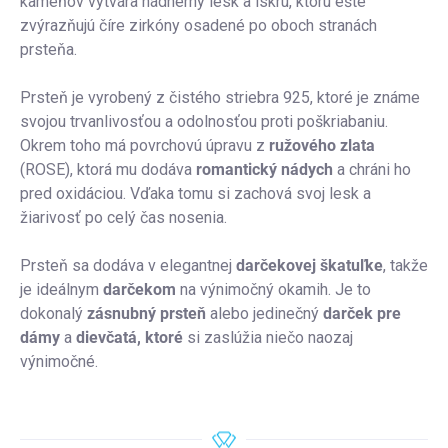
kameňov vytvára nádherný lesk a iskru, ktorú ešte
zvýrazňujú číre zirkóny osadené po oboch stranách
prsteňa.
Prsteň je vyrobený z čistého striebra 925, ktoré je známe
svojou trvanlivosťou a odolnosťou proti poškriabaniu.
Okrem toho má povrchovú úpravu z
ružového zlata
(ROSE), ktorá mu dodáva
romantický nádych
a chráni ho
pred oxidáciou. Vďaka tomu si zachová svoj lesk a
žiarivosť po celý čas nosenia.
Prsteň sa dodáva v elegantnej
darčekovej škatuľke
, takže
je ideálnym
darčekom
na výnimočný okamih. Je to
dokonalý
zásnubný prsteň
alebo jedinečný
darček pre
dámy
a
dievčatá, ktoré
si zaslúžia niečo naozaj
výnimočné.