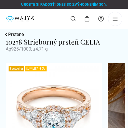
Prejsť
UROBTE SI RADOSŤ! DNES SO ZVÝHODNENÍM 30 %
na
obsah
Nákupný
košík
Prstene
10278 Strieborný prsteň CELIA
Ag925/1000; ≤4,71 g
Bestseller
SUMMER -30%