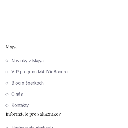
Zápätie
Majya
Novinky v Majya
VIP program MAJYA Bonus+
Blog o šperkoch
O nás
Kontakty
Informácie pre zákazníkov