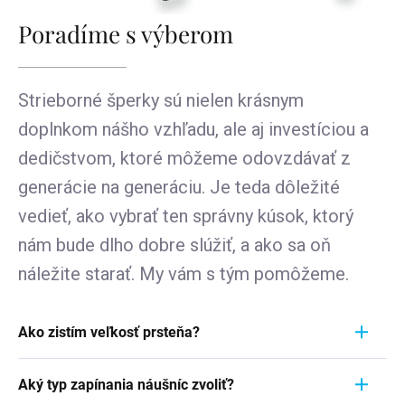
Poradíme s výberom
Strieborné šperky sú nielen krásnym
doplnkom nášho vzhľadu, ale aj investíciou a
dedičstvom, ktoré môžeme odovzdávať z
generácie na generáciu. Je teda dôležité
vedieť, ako vybrať ten správny kúsok, ktorý
nám bude dlho dobre slúžiť, a ako sa oň
náležite starať. My vám s tým pomôžeme.
Ako zistím veľkosť prsteňa?
Meranie prstienka je rýchly a jednoduchý proces.
Aký typ zapínania náušníc zvoliť?
Aby ste zistili jeho veľkosť, vezmite pravítko a