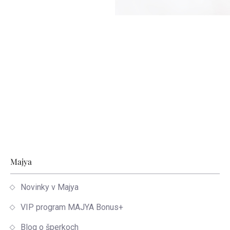
Zápätie
Majya
Novinky v Majya
VIP program MAJYA Bonus+
Blog o šperkoch