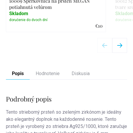
10009 Šperkovnica na prsteň MEGAN
10012 Š
potiahnutá velúrom
tvare sr
Skladom
Sklado
€10
Detail
Popis
Hodnotenie
Diskusia
Podrobný popis
Tento strieborný prsteň so zeleným zirkónom je ideálny
ako elegantný doplnok na každodenné nosenie.
Tento
prsteň je vyrobený zo striebra Ag925/1000, ktoré zaručuje