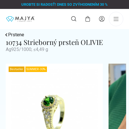
Prejsť
UROBTE SI RADOSŤ! DNES SO ZVÝHODNENÍM 30 %
na
obsah
Nákupný
košík
Prstene
10734 Strieborný prsteň OLIVIE
Ag925/1000; ≤4,49 g
Bestseller
SUMMER -30%