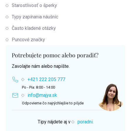
Starostlivosť o šperky
Typy zapínania náušníc
Často kladené otázky
Puncové značky
Potrebujete pomoc alebo poradiť?
Zavolajte nám alebo napíšte.
+421 222 205 777
Po - Pia: 8:00 - 14:00
info@majya.sk
Odpovieme čo najrýchlejšie to pôjde
Tipy nájdete aj v
poradni.