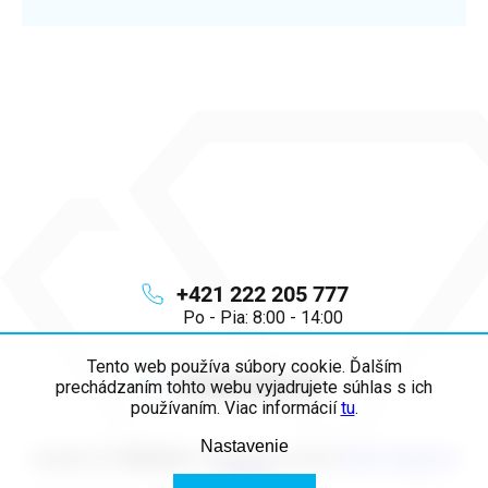
+421 222 205 777
Po - Pia: 8:00 - 14:00
Tento web používa súbory cookie. Ďalším
info
@
majya.sk
prechádzaním tohto webu vyjadrujete súhlas s ich
používaním. Viac informácií
tu
.
Nastavenie
Copyright 2026
MAJYA SK
. Všetky práva vyhradené.
Upraviť nastavenie
cookies