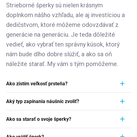
Strieborné šperky sú nielen krásnym
doplnkom nášho vzhľadu, ale aj investíciou a
dedičstvom, ktoré môžeme odovzdávať z
generácie na generáciu. Je teda dôležité
vedieť, ako vybrať ten správny kúsok, ktorý
nám bude dlho dobre slúžiť, a ako sa oň
náležite starať. My vám s tým pomôžeme.
Ako zistím veľkosť prsteňa?
Meranie prstienka je rýchly a jednoduchý proces.
Aký typ zapínania náušníc zvoliť?
Aby ste zistili jeho veľkosť, vezmite pravítko a
položte ho priamo na prstienok, ktorý momentálne
Pri výbere typu zapínania náušníc zvážte
nosíte. Dôležité je zamerať sa na jeho VNÚTORNÝ
Ako sa starať o svoje šperky?
pohodlie, bezpečnosť a štýl náušníc. Strieborné
priemer - teda vzdialenosť od jednej vnútornej
náušnice zvyčajne majú klasické háčiky, ktoré sú
Šperky sú nielen výrazom osobného štýlu a
hrany k druhej. Ak napríklad nameriate 1,7 cm,
jednoduché a pohodlné. Náušnice s pevným
Ako vrátiť šperk?