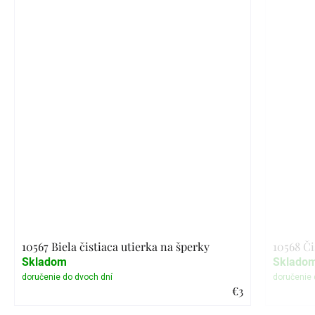
10567 Biela čistiaca utierka na šperky
10568 Či
Skladom
Sklado
€3