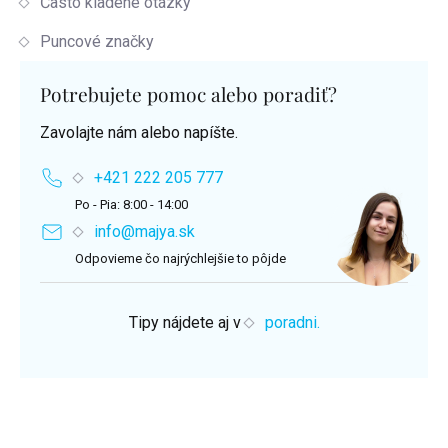
Často kladené otázky
Puncové značky
Potrebujete pomoc alebo poradiť?
Zavolajte nám alebo napíšte.
+421 222 205 777
Po - Pia: 8:00 - 14:00
info@majya.sk
Odpovieme čo najrýchlejšie to pôjde
Tipy nájdete aj v
poradni.