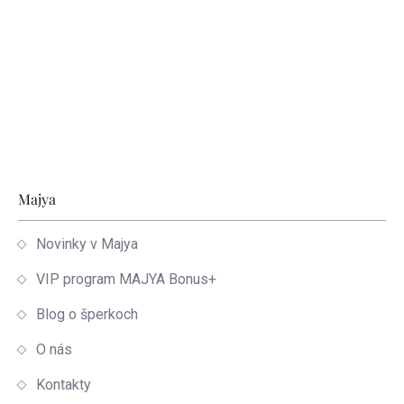
Zápätie
Majya
Novinky v Majya
VIP program MAJYA Bonus+
Blog o šperkoch
O nás
Kontakty