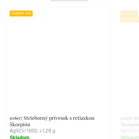
SUMMER -30%
Bestseller
SUMMER -3
10607 Strieborný prívesok s retiazkou
10619 St
Škorpión
Škorpió
Ag925/1000; ≤1,28 g
Ag925/1
Skladom
Sklado