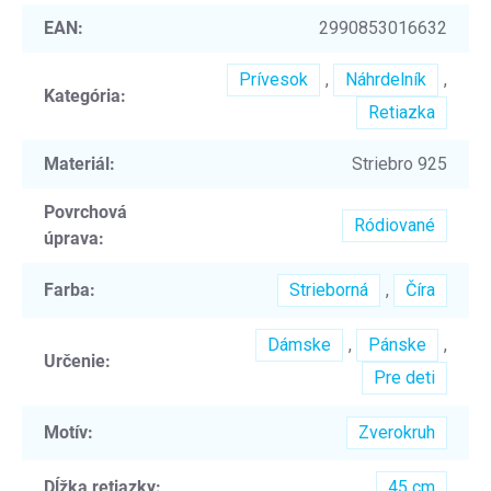
EAN
:
2990853016632
Prívesok
,
Náhrdelník
,
Kategória
:
Retiazka
Materiál
:
Striebro 925
Povrchová
Ródiované
úprava
:
Farba
:
Strieborná
,
Číra
Dámske
,
Pánske
,
Určenie
:
Pre deti
Motív
:
Zverokruh
Dĺžka retiazky
:
45 cm