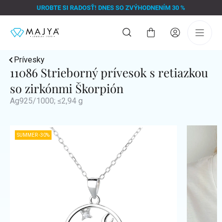
Prejsť
UROBTE SI RADOSŤ! DNES SO ZVÝHODNENÍM 30 %
na
obsah
Nákupný
košík
Prívesky
11086 Strieborný prívesok s retiazkou
so zirkónmi Škorpión
Ag925/1000; ≤2,94 g
SUMMER -30%